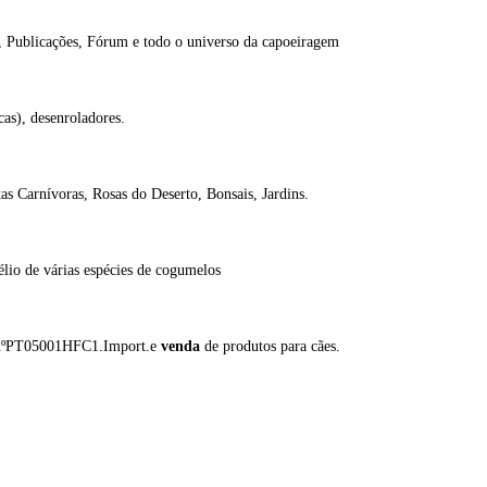
3, Publicações, Fórum e todo o universo da capoeiragem
ocas), desenroladores.
s Carnívoras, Rosas do Deserto, Bonsais, Jardins.
lio de várias espécies de cogumelos
m o nºPT05001HFC1.Import.e
venda
de produtos para cães.