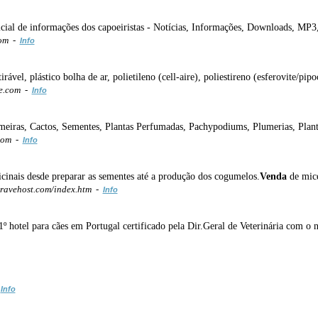
ficial de informações dos capoeiristas - Notícias, Informações, Downloads, MP
com -
Info
irável, plástico bolha de ar, polietileno (cell-aire), poliestireno (esferovite/pip
e.com -
Info
eiras, Cactos, Sementes, Plantas Perfumadas, Pachypodiums, Plumerias, Planta
com -
Info
icinais desde preparar as sementes até a produção dos cogumelos.
Venda
de micé
avehost.com/index.htm -
Info
 1º hotel para cães em Portugal certificado pela Dir.Geral de Veterinária co
-
Info