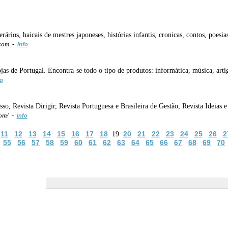
rários, haicais de mestres japoneses, histórias infantis, cronicas, contos, poesia
.com -
Info
s de Portugal. Encontra-se todo o tipo de produtos: informática, música, artigo
fo
o, Revista Dirigir, Revista Portuguesa e Brasileira de Gestão, Revista Ideias 
om/ -
Info
11
12
13
14
15
16
17
18
20
21
22
23
24
25
26
2
19
55
56
57
58
59
60
61
62
63
64
65
66
67
68
69
70