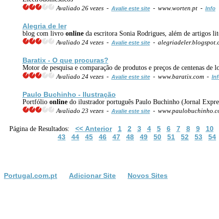
Avaliado 26 vezes -
- www.worten.pt -
Avalie este site
Info
Alegria de ler
blog com livro
online
da escritora Sonia Rodrigues, além de artigos lite
Avaliado 24 vezes -
- alegriadeler.blogspot
Avalie este site
Baratix - O que procuras?
Motor de pesquisa e comparação de produtos e preços de centenas de loja
Avaliado 24 vezes -
- www.baratix.com -
Avalie este site
In
Paulo Buchinho - Ilustração
Portfólio
online
do ilustrador português Paulo Buchinho (Jornal Express
Avaliado 23 vezes -
- www.paulobuchinho.c
Avalie este site
<< Anterior
1
2
3
4
5
6
7
8
9
10
Página de Resultados:
43
44
45
46
47
48
49
50
51
52
53
54
Portugal.com.pt
Adicionar Site
Novos Sites