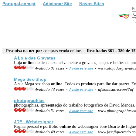
Portugal.com.pt
Adicionar Site
Novos Sites
Pe
Pesquisa na net por
compras venda online
. Resultados 361 - 380 de 15
A Loja das Gravatas
Loja
online
dedicada exclusivamente a gravatas, lenços e botões de pun
Avaliado 81 vezes -
- www.alojadasgravata
Avalie este site
Mega Sex-Shop
A sua Mega sex shop
online
. Todos os produtos para lhe dar prazer. 
Avaliado 73 vezes -
- af.konasutra.com/?af
Avalie este site
photographias
photographias. apresentação do trabalho fotografico de David Mendes.
Avaliado 51 vezes -
- www.photographias.c
Avalie este site
JDF . Webdesigner
Página pessoal e portfolio
online
do webdesigner José Duarte de Figuei
Avaliado 49 vezes -
- www.josefigueiredo.c
Avalie este site