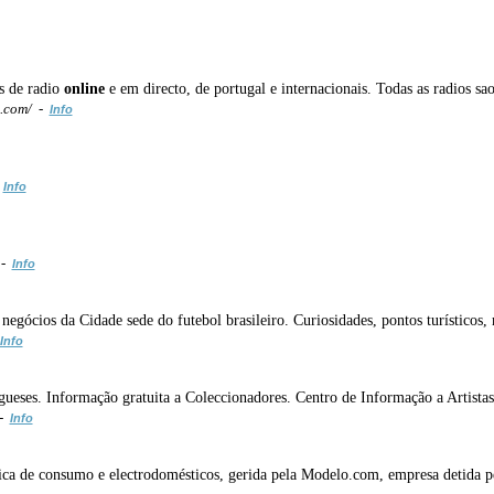
s de radio
online
e em directo, de portugal e internacionais. Todas as radios sao
.com/ -
Info
-
Info
 -
Info
 negócios da Cidade sede do futebol brasileiro. Curiosidades, pontos turísticos, 
Info
gueses. Informação gratuita a Coleccionadores. Centro de Informação a Artistas
 -
Info
ónica de consumo e electrodomésticos, gerida pela Modelo.com, empresa detid