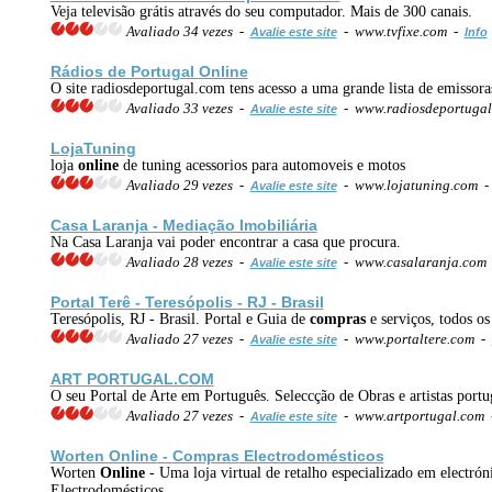
Veja televisão grátis através do seu computador. Mais de 300 canais.
Avaliado 34 vezes -
- www.tvfixe.com -
Avalie este site
Info
Rádios de Portugal
Online
O site radiosdeportugal.com tens acesso a uma grande lista de emissora
Avaliado 33 vezes -
- www.radiosdeportugal
Avalie este site
LojaTuning
loja
online
de tuning acessorios para automoveis e motos
Avaliado 29 vezes -
- www.lojatuning.com 
Avalie este site
Casa Laranja - Mediação Imobiliária
Na Casa Laranja vai poder encontrar a casa que procura.
Avaliado 28 vezes -
- www.casalaranja.com
Avalie este site
Portal Terê - Teresópolis - RJ - Brasil
Teresópolis, RJ - Brasil. Portal e Guia de
compras
e serviços, todos os
Avaliado 27 vezes -
- www.portaltere.com -
Avalie este site
ART PORTUGAL.COM
O seu Portal de Arte em Português. Seleccção de Obras e artistas portu
Avaliado 27 vezes -
- www.artportugal.com
Avalie este site
Worten
Online
-
Compras
Electrodomésticos
Worten
Online
- Uma loja virtual de retalho especializado em electr
Electrodomésticos