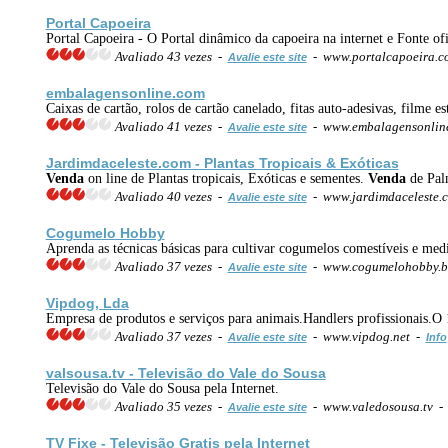
Portal Capoeira
Portal Capoeira - O Portal dinâmico da capoeira na internet e Fonte o
Avaliado 43 vezes -
- www.portalcapoeira.
Avalie este site
embalagens
online
.com
Caixas de cartão, rolos de cartão canelado, fitas auto-adesivas, filme est
Avaliado 41 vezes -
- www.embalagensonlin
Avalie este site
Jardimdaceleste.com - Plantas Tropicais & Exóticas
Venda
on line de Plantas tropicais, Exóticas e sementes.
Venda
de Palm
Avaliado 40 vezes -
- www.jardimdaceleste.
Avalie este site
Cogumelo Hobby
Aprenda as técnicas básicas para cultivar cogumelos comestíveis e med
Avaliado 37 vezes -
- www.cogumelohobby.br
Avalie este site
Vipdog, Lda
Empresa de produtos e serviços para animais.Handlers profissionais.O
Avaliado 37 vezes -
- www.vipdog.net -
Avalie este site
Info
valsousa.tv - Televisão do Vale do Sousa
Televisão do Vale do Sousa pela Internet.
Avaliado 35 vezes -
- www.valedosousa.tv 
Avalie este site
TV Fixe - Televisão Gratis pela Internet