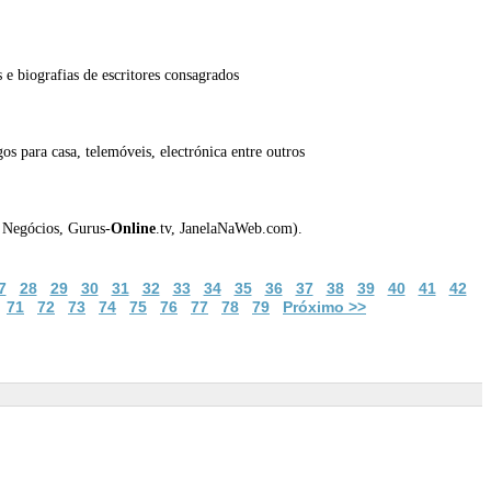
s e biografias de escritores consagrados
s para casa, telemóveis, electrónica entre outros
e Negócios, Gurus-
Online
.tv, JanelaNaWeb.com).
7
28
29
30
31
32
33
34
35
36
37
38
39
40
41
42
71
72
73
74
75
76
77
78
79
Próximo >>