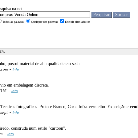
squisa na net:
Todas as palavras
Qualquer das palavras
Excluir sites adultos
75.
ho, possui material de alta qualidade em seda.
s.com -
Info
Envio em embalagem discreta.
=316 -
Info
 Tecnicas fotograficas. Preto e Branco, Cor e Infra-vermelho. Exposição e
ven
om/pt -
Info
redo, construda num estilo "cartoon".
om -
Info