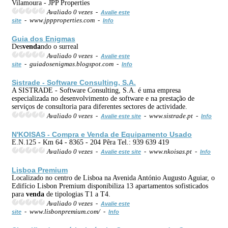
Vilamoura - JPP Properties
Avaliado 0 vezes -
Avalie este
- www.jppproperties.com -
site
Info
Guia dos Enigmas
Des
venda
ndo o surreal
Avaliado 0 vezes -
Avalie este
- guiadosenigmas.blogspot.com -
site
Info
Sistrade - Software Consulting, S.A.
A SISTRADE - Software Consulting, S.A. é uma empresa
especializada no desenvolvimento de software e na prestação de
serviços de consultoria para diferentes sectores de actividade.
Avaliado 0 vezes -
- www.sistrade.pt -
Avalie este site
Info
N'KOISAS - Compra e
Venda
de Equipamento Usado
E.N.125 - Km 64 - 8365 - 204 Pêra Tel.: 939 639 419
Avaliado 0 vezes -
- www.nkoisas.pt -
Avalie este site
Info
Lisboa Premium
Localizado no centro de Lisboa na Avenida António Augusto Aguiar, o
Edifício Lisbon Premium disponibiliza 13 apartamentos sofisticados
para
venda
de tipologias T1 a T4.
Avaliado 0 vezes -
Avalie este
- www.lisbonpremium.com/ -
site
Info