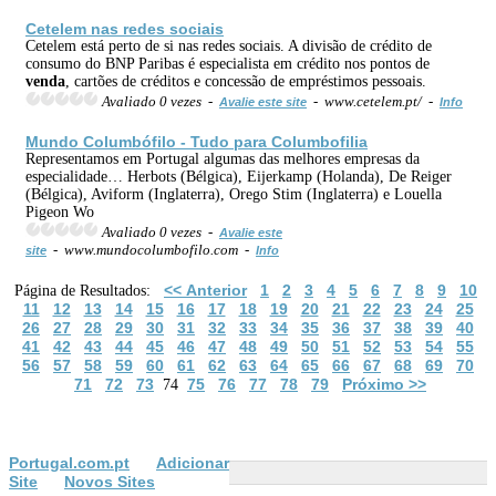
Cetelem nas redes sociais
Cetelem está perto de si nas redes sociais. A divisão de crédito de
consumo do BNP Paribas é especialista em crédito nos pontos de
venda
, cartões de créditos e concessão de empréstimos pessoais.
Avaliado 0 vezes -
- www.cetelem.pt/ -
Avalie este site
Info
Mundo Columbófilo - Tudo para Columbofilia
Representamos em Portugal algumas das melhores empresas da
especialidade… Herbots (Bélgica), Eijerkamp (Holanda), De Reiger
(Bélgica), Aviform (Inglaterra), Orego Stim (Inglaterra) e Louella
Pigeon Wo
Avaliado 0 vezes -
Avalie este
- www.mundocolumbofilo.com -
site
Info
<< Anterior
1
2
3
4
5
6
7
8
9
10
Página de Resultados:
11
12
13
14
15
16
17
18
19
20
21
22
23
24
25
26
27
28
29
30
31
32
33
34
35
36
37
38
39
40
41
42
43
44
45
46
47
48
49
50
51
52
53
54
55
56
57
58
59
60
61
62
63
64
65
66
67
68
69
70
71
72
73
75
76
77
78
79
Próximo >>
74
Portugal.com.pt
Adicionar
Site
Novos Sites