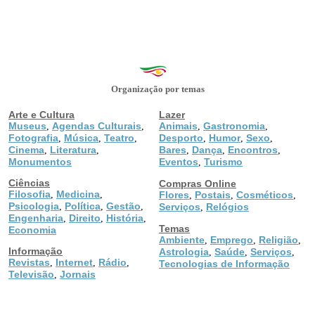
Organização por temas
Arte e Cultura
Lazer
Museus
Agendas Culturais
Animais
Gastronomia
,
,
,
,
Fotografia
Música
Teatro
Desporto
Humor
Sexo
,
,
,
,
,
,
Cinema
Literatura
Bares
Dança
Encontros
,
,
,
,
,
Monumentos
Eventos
Turismo
,
Ciências
Compras Online
Filosofia
Medicina
,
,
Flores
Postais
Cosméticos
,
,
,
Psicologia
Política
Gestão
,
,
,
Serviços
Relógios
,
Engenharia
Direito
História
,
,
,
Temas
Economia
Ambiente
Emprego
Religião
,
,
,
Informação
Astrologia
Saúde
Serviços
,
,
,
Revistas
Internet
Rádio
,
,
,
Tecnologias de Informação
Televisão
Jornais
,