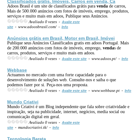
Classificados grátis. Imóveis, Carros em
venda
, Ca
Adoos Brasil é um site de classificados grátis para
venda
de carros,
Mais de 500.000 anúncios com fotos de imóveis, emprego, produtos,
serviços e muito mais em adoos, Publique seus Anúncios.
Avaliado 0 vezes -
Avalie este
- www.adoosbrasil.com/ -
site
Info
Anúncios grátis em Brasil, Motor em Brasil, Imóvei
Publique seus Anúncios Classificados gratis em adoos Portugal. Mais
de 200.000 anúncios com fotos de imóveis, emprego,
venda
s de
carros, produtos, serviços e muito mais em adoos.
Avaliado 0 vezes -
- www.adoos.pt/ -
Avalie este site
Info
Webbase
Actuamos no mercado com uma forte capacidade para o
desenvolvimento de soluções web. Consulte-nos e saiba o que
podemos fazer por si. Peça-nos uma proposta.
Avaliado 0 vezes -
- www.webbase.pt -
Avalie este site
Info
Mundo Criativi
Mundo Criativi é um Blog independente que fala sobre criatividade e
inspiração, seja na publicidade, internet, negócios, media social ou
comunicação digital em geral.
Avaliado 0 vezes -
Avalie este
- mundocriativi.tk/ -
site
Info
Tecnologia Barata