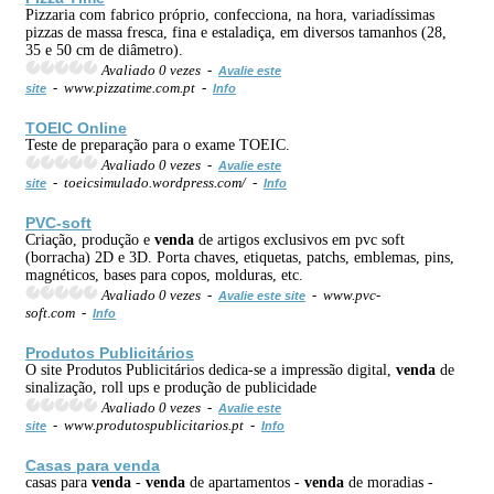
Pizzaria com fabrico próprio, confecciona, na hora, variadíssimas
pizzas de massa fresca, fina e estaladiça, em diversos tamanhos (28,
35 e 50 cm de diâmetro).
Avaliado 0 vezes -
Avalie este
- www.pizzatime.com.pt -
site
Info
TOEIC
Online
Teste de preparação para o exame TOEIC.
Avaliado 0 vezes -
Avalie este
- toeicsimulado.wordpress.com/ -
site
Info
PVC-soft
Criação, produção e
venda
de artigos exclusivos em pvc soft
(borracha) 2D e 3D. Porta chaves, etiquetas, patchs, emblemas, pins,
magnéticos, bases para copos, molduras, etc.
Avaliado 0 vezes -
- www.pvc-
Avalie este site
soft.com -
Info
Produtos Publicitários
O site Produtos Publicitários dedica-se a impressão digital,
venda
de
sinalização, roll ups e produção de publicidade
Avaliado 0 vezes -
Avalie este
- www.produtospublicitarios.pt -
site
Info
Casas para
venda
casas para
venda
-
venda
de apartamentos -
venda
de moradias -