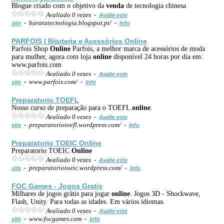
Blogue criado com o objetivo da
venda
de tecnologia chinesa
Avaliado 0 vezes -
Avalie este
- baratatecnologia.blogspot.pt/ -
site
Info
PARFOIS | Bijuteria e Acessórios
Online
Parfois Shop
Online
Parfois, a melhor marca de acessórios de moda
para mulher, agora com loja
online
disponível 24 horas por dia em:
www.parfois.com
Avaliado 0 vezes -
Avalie este
- www.parfois.com/ -
site
Info
Preparatorio TOEFL
Nosso curso de preparação para o TOEFL
online
.
Avaliado 0 vezes -
Avalie este
- preparatoriotoefl.wordpress.com/ -
site
Info
Preparatorio TOEIC
Online
Preparatorio TOEIC
Online
Avaliado 0 vezes -
Avalie este
- preparatoriotoeic.wordpress.com/ -
site
Info
FOC Games - Jogos Gratis
Milhares de jogos grátis para jogar
online
. Jogos 3D - Shockwave,
Flash, Unity. Para todas as idades. Em vários idiomas.
Avaliado 0 vezes -
Avalie este
- www.focgames.com -
site
Info