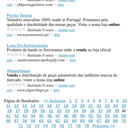
- ykkportugalstore.com/ -
site
Info
Ponto Souto
Vestuário masculino 100% made in Portugal. Primamos pela
qualidade e durabilidade das nossas peças. Visite a nossa loja
online
.
Avaliado 0 vezes -
Avalie este
- www.pontosouto.pt/ -
site
Info
Loja Os Astronautas
Produtos da banda os Astronautas estão a
venda
na loja oficial
Avaliado 0 vezes -
Avalie este
- osastronautas.myshopify.com/ -
site
Info
Algarchapa
Venda
e distribuição de peças automóveis das melhores marcas do
mercado, visite a nossa loja
online
.
Avaliado 0 vezes -
Avalie este
- www.algarchapa.pt -
site
Info
<< Anterior
1
2
3
4
5
6
7
8
9
10
Página de Resultados:
11
12
13
14
15
16
17
18
19
20
21
22
23
24
25
26
27
28
29
30
31
32
33
34
35
36
37
38
39
40
41
42
43
44
45
46
47
48
49
50
51
52
53
54
55
56
57
58
59
60
61
62
63
64
65
66
67
68
69
70
71
72
73
74
75
76
77
78
79
Próximo >>