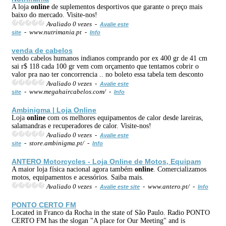
A loja
online
de suplementos desportivos que garante o preço mais
baixo do mercado. Visite-nos!
Avaliado 0 vezes -
Avalie este
- www.nutrimania.pt -
site
Info
venda
de cabelos
vendo cabelos humanos indianos comprando por ex 400 gr de 41 cm
sai r$ 118 cada 100 gr vem com orçamento que tentamos cobrir o
valor pra nao ter concorrencia .. no boleto essa tabela tem desconto
Avaliado 0 vezes -
Avalie este
- www.megahaircabelos.com/ -
site
Info
Ambinigma | Loja
Online
Loja
online
com os melhores equipamentos de calor desde lareiras,
salamandras e recuperadores de calor. Visite-nos!
Avaliado 0 vezes -
Avalie este
- store.ambinigma.pt/ -
site
Info
ANTERO Motorcycles - Loja
Online
de Motos, Equipam
A maior loja física nacional agora também
online
. Comercializamos
motos, equipamentos e acessórios. Saiba mais.
Avaliado 0 vezes -
- www.antero.pt/ -
Avalie este site
Info
PONTO CERTO FM
Located in Franco da Rocha in the state of São Paulo. Radio PONTO
CERTO FM has the slogan "A place for Our Meeting" and is