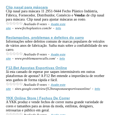
Clip nasal para máscara
Clip nasal para máscara 11 2951-9444 Fecho Plástico Indústria,
Fábrica, Fornecedor, Distribuidor, Comércio e
Venda
s de clip nasal
para máscara. Clip nasal para ajustar máscaras ao rosto.
Avaliado 0 vezes -
Avalie este
- www.fechoplastico.com.br -
site
Info
Reclamações, problemas e defeitos do carro
Informações sobre defeitos comuns de marcas populares de veículos
de vários anos de fabricação. Saiba mais sobre a confiabilidade do seu
carro.
Avaliado 0 vezes -
Avalie este
- www.problemaserecalls.com/ -
site
Info
F12.Bet Apostas Esportivas
Online
Já esta cansado de esperar por saques intermináveis em outras
plataformas de apostas? A F12 Bet entende a importância de receber
seus ganhos de forma rápida e fácil.
Avaliado 0 vezes -
Avalie este
- sites.google.com/view/f12betapostasesportivasonline/ -
site
Info
YKK
Online
Store | Fechos De Correr
A YKK produz e vende fechos de correr numa grande variedade de
cores e tamanhos para as áreas da moda, estilistas, designers,
retrosarias e público em geral.
Avaliado 0 vezes -
Avalie este