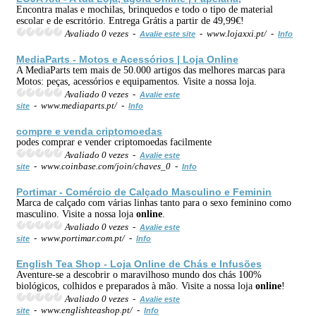
Encontra malas e mochilas, brinquedos e todo o tipo de material
escolar e de escritório. Entrega Grátis a partir de 49,99€!
Avaliado 0 vezes -
- www.lojaxxi.pt/ -
Avalie este site
Info
MediaParts - Motos e Acessórios | Loja
Online
A MediaParts tem mais de 50.000 artigos das melhores marcas para
Motos: peças, acessórios e equipamentos. Visite a nossa loja.
Avaliado 0 vezes -
Avalie este
- www.mediaparts.pt/ -
site
Info
compre e
venda
criptomoedas
podes comprar e vender criptomoedas facilmente
Avaliado 0 vezes -
Avalie este
- www.coinbase.com/join/chaves_0 -
site
Info
Portimar - Comércio de Calçado Masculino e Feminin
Marca de calçado com várias linhas tanto para o sexo feminino como
masculino. Visite a nossa loja
online
.
Avaliado 0 vezes -
Avalie este
- www.portimar.com.pt/ -
site
Info
English Tea Shop - Loja
Online
de Chás e Infusões
Aventure-se a descobrir o maravilhoso mundo dos chás 100%
biológicos, colhidos e preparados à mão. Visite a nossa loja
online
!
Avaliado 0 vezes -
Avalie este
- www.englishteashop.pt/ -
site
Info