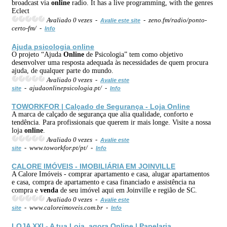
broadcast via
online
radio. It has a live programming, with the genres
Eclect
Avaliado 0 vezes -
- zeno.fm/radio/ponto-
Avalie este site
certo-fm/ -
Info
Ajuda psicologia
online
O projeto “Ajuda
Online
de Psicologia” tem como objetivo
desenvolver uma resposta adequada às necessidades de quem procura
ajuda, de qualquer parte do mundo.
Avaliado 0 vezes -
Avalie este
- ajudaonlinepsicologia.pt/ -
site
Info
TOWORKFOR | Calçado de Segurança - Loja
Online
A marca de calçado de segurança que alia qualidade, conforto e
tendência. Para profissionais que querem ir mais longe. Visite a nossa
loja
online
.
Avaliado 0 vezes -
Avalie este
- www.toworkfor.pt/pt/ -
site
Info
CALORE IMÓVEIS - IMOBILIÁRIA EM JOINVILLE
A Calore Imóveis - comprar apartamento e casa, alugar apartamentos
e casa, compra de apartamento e casa financiado e assistência na
compra e
venda
de seu imóvel aqui em Joinville e região de SC.
Avaliado 0 vezes -
Avalie este
- www.caloreimoveis.com.br -
site
Info
LOJA XXI - A tua Loja, agora
Online
| Papelaria,