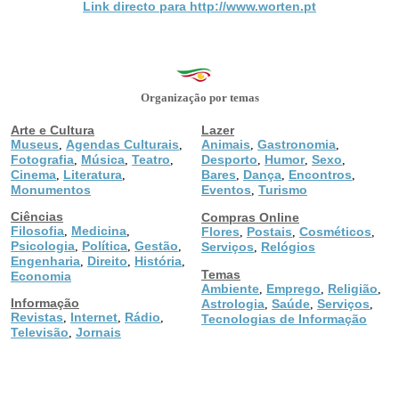
Link directo para http://www.worten.pt
Organização por temas
Arte e Cultura
Lazer
Museus
Agendas Culturais
Animais
Gastronomia
,
,
,
,
Fotografia
Música
Teatro
Desporto
Humor
Sexo
,
,
,
,
,
,
Cinema
Literatura
Bares
Dança
Encontros
,
,
,
,
,
Monumentos
Eventos
Turismo
,
Ciências
Compras Online
Filosofia
Medicina
,
,
Flores
Postais
Cosméticos
,
,
,
Psicologia
Política
Gestão
,
,
,
Serviços
Relógios
,
Engenharia
Direito
História
,
,
,
Temas
Economia
Ambiente
Emprego
Religião
,
,
,
Informação
Astrologia
Saúde
Serviços
,
,
,
Revistas
Internet
Rádio
,
,
,
Tecnologias de Informação
Televisão
Jornais
,