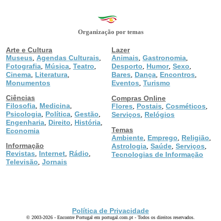
Organização por temas
Arte e Cultura
Lazer
Museus
Agendas Culturais
Animais
Gastronomia
,
,
,
,
Fotografia
Música
Teatro
Desporto
Humor
Sexo
,
,
,
,
,
,
Cinema
Literatura
Bares
Dança
Encontros
,
,
,
,
,
Monumentos
Eventos
Turismo
,
Ciências
Compras Online
Filosofia
Medicina
,
,
Flores
Postais
Cosméticos
,
,
,
Psicologia
Política
Gestão
,
,
,
Serviços
Relógios
,
Engenharia
Direito
História
,
,
,
Temas
Economia
Ambiente
Emprego
Religião
,
,
,
Informação
Astrologia
Saúde
Serviços
,
,
,
Revistas
Internet
Rádio
,
,
,
Tecnologias de Informação
Televisão
Jornais
,
Política de Privacidade
© 2003-2026 - Encontre Portugal em portugal.com.pt - Todos os direitos reservados.