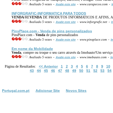
Avaliado 5 vezes -
- www.carapecos.com -
Avalie este site
I
INFORGRAFIC-INFORMATICA PARA TODOS
VENDA
/RE
VENDA
DE PRODUTOS INFORMATICOS E AFINS, 
Avaliado 5 vezes -
- www.inforgrafic.net -
Avalie este site
I
PinsPlace.com -
Venda
de pins personalizados
PinsPlace.com -
Venda
de pins personalizados
Avaliado 5 vezes -
- www.pinsplace.com -
Avalie este site
I
Em nome da Mobilidade
Venda
, compre ou troque o seu carro através da Imobauto!Um serviço 
Avaliado 5 vezes -
- www.imobauto.com -
Avalie este site
In
<< Anterior
1
2
3
4
5
6
7
8
9
10
Página de Resultados:
43
44
45
46
47
48
49
50
51
52
53
54
Portugal.com.pt
Adicionar Site
Novos Sites