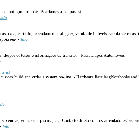
... e muito,muito mais. Sondamos a net para si.
-
Info
asas, casa, cartório, arrendamento, aluguer,
venda
de imóveis,
venda
de casas, 
spot.com/ -
Info
 desporto, testes e informações de transito. - Passatempos Automóveis
fo
s and
 custom build and order a system on-line. - Hardware Retailers;Notebooks and
nfo
, vi
venda
s, villas com piscina, etc. Contacto direto com os arrendadores/propri
 -
Info