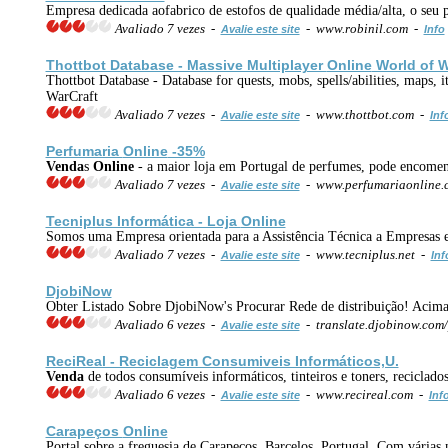
Empresa dedicada aofabrico de estofos de qualidade média/alta, o seu
Avaliado 7 vezes -
- www.robinil.com -
Avalie este site
Info
Thottbot Database - Massive Multiplayer
Online
World of 
Thottbot Database - Database for quests, mobs, spells/abilities, maps,
WarCraft
Avaliado 7 vezes -
- www.thottbot.com -
Avalie este site
Inf
Perfumaria
Online
-35%
Venda
s
Online
- a maior loja em Portugal de perfumes, pode encomen
Avaliado 7 vezes -
- www.perfumariaonline.
Avalie este site
Tecniplus Informática - Loja
Online
Somos uma Empresa orientada para a Assistência Técnica a Empresas
Avaliado 7 vezes -
- www.tecniplus.net -
Avalie este site
Inf
DjobiNow
Obter Listado Sobre DjobiNow's Procurar Rede de distribuição! Acim
Avaliado 6 vezes -
- translate.djobinow.com
Avalie este site
ReciReal - Reciclagem Consumiveis Informáticos,U.
Venda
de todos consumíveis informáticos, tinteiros e toners, reciclado
Avaliado 6 vezes -
- www.recireal.com -
Avalie este site
Inf
Carapeços
Online
Portal sobre a freguesia de Carapeços, Barcelos, Portugal. Com várias