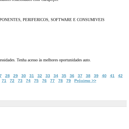
PONENTES, PERIFERICOS, SOFTWARE E CONSUMIVEIS
ssidades. Tenha acesso às melhores oportunidades auto.
7
28
29
30
31
32
33
34
35
36
37
38
39
40
41
42
71
72
73
74
75
76
77
78
79
Próximo >>