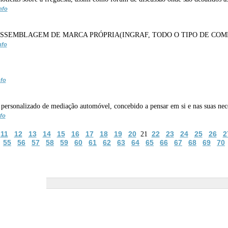
nfo
ASSEMBLAGEM DE MARCA PRÓPRIA(INGRAF, TODO O TIPO DE COM
nfo
nfo
personalizado de mediação automóvel, concebido a pensar em si e nas suas nece
fo
11
12
13
14
15
16
17
18
19
20
22
23
24
25
26
2
21
55
56
57
58
59
60
61
62
63
64
65
66
67
68
69
70