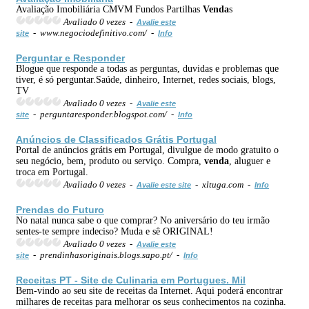
Avaliação Imobiliária CMVM Fundos Partilhas
Venda
s
Avaliado 0 vezes -
Avalie este
- www.negociodefinitivo.com/ -
site
Info
Perguntar e Responder
Blogue que responde a todas as perguntas, duvidas e problemas que
tiver, é só perguntar.Saúde, dinheiro, Internet, redes sociais, blogs,
TV
Avaliado 0 vezes -
Avalie este
- perguntaresponder.blogspot.com/ -
site
Info
Anúncios de Classificados Grátis Portugal
Portal de anúncios grátis em Portugal, divulgue de modo gratuito o
seu negócio, bem, produto ou serviço. Compra,
venda
, aluguer e
troca em Portugal.
Avaliado 0 vezes -
- xltuga.com -
Avalie este site
Info
Prendas do Futuro
No natal nunca sabe o que comprar? No aniversário do teu irmão
sentes-te sempre indeciso? Muda e sê ORIGINAL!
Avaliado 0 vezes -
Avalie este
- prendinhasoriginais.blogs.sapo.pt/ -
site
Info
Receitas PT - Site de Culinaria em Portugues. Mil
Bem-vindo ao seu site de receitas da Internet. Aqui poderá encontrar
milhares de receitas para melhorar os seus conhecimentos na cozinha.