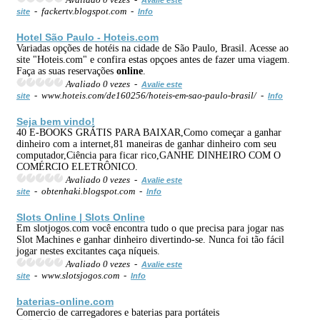
- fackertv.blogspot.com -
site
Info
Hotel São Paulo - Hoteis.com
Variadas opções de hotéis na cidade de São Paulo, Brasil. Acesse ao
site "Hoteis.com" e confira estas opçoes antes de fazer uma viagem.
Faça as suas reservações
online
.
Avaliado 0 vezes -
Avalie este
- www.hoteis.com/de160256/hoteis-em-sao-paulo-brasil/ -
site
Info
Seja bem vindo!
40 E-BOOKS GRÁTIS PARA BAIXAR,Como começar a ganhar
dinheiro com a internet,81 maneiras de ganhar dinheiro com seu
computador,Ciência para ficar rico,GANHE DINHEIRO COM O
COMÉRCIO ELETRÔNICO.
Avaliado 0 vezes -
Avalie este
- obtenhaki.blogspot.com -
site
Info
Slots
Online
| Slots
Online
Em slotjogos.com você encontra tudo o que precisa para jogar nas
Slot Machines e ganhar dinheiro divertindo-se. Nunca foi tão fácil
jogar nestes excitantes caça níqueis.
Avaliado 0 vezes -
Avalie este
- www.slotsjogos.com -
site
Info
baterias-
online
.com
Comercio de carregadores e baterias para portáteis