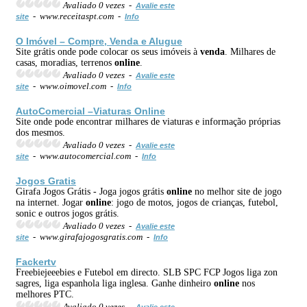
Avaliado 0 vezes -
Avalie este
- www.receitaspt.com -
site
Info
O Imóvel – Compre,
Venda
e Alugue
Site grátis onde pode colocar os seus imóveis à
venda
. Milhares de
casas, moradias, terrenos
online
.
Avaliado 0 vezes -
Avalie este
- www.oimovel.com -
site
Info
AutoComercial –Viaturas
Online
Site onde pode encontrar milhares de viaturas e informação próprias
dos mesmos.
Avaliado 0 vezes -
Avalie este
- www.autocomercial.com -
site
Info
Jogos Gratis
Girafa Jogos Grátis - Joga jogos grátis
online
no melhor site de jogo
na internet. Jogar
online
: jogo de motos, jogos de crianças, futebol,
sonic e outros jogos grátis.
Avaliado 0 vezes -
Avalie este
- www.girafajogosgratis.com -
site
Info
Fackertv
Freebiejeeebies e Futebol em directo. SLB SPC FCP Jogos liga zon
sagres, liga espanhola liga inglesa. Ganhe dinheiro
online
nos
melhores PTC.
Avaliado 0 vezes -
Avalie este