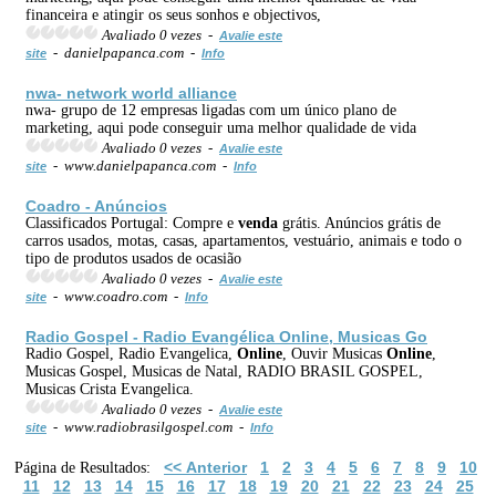
financeira e atingir os seus sonhos e objectivos,
Avaliado 0 vezes -
Avalie este
- danielpapanca.com -
site
Info
nwa- network world alliance
nwa- grupo de 12 empresas ligadas com um único plano de
marketing, aqui pode conseguir uma melhor qualidade de vida
Avaliado 0 vezes -
Avalie este
- www.danielpapanca.com -
site
Info
Coadro - Anúncios
Classificados Portugal: Compre e
venda
grátis. Anúncios grátis de
carros usados, motas, casas, apartamentos, vestuário, animais e todo o
tipo de produtos usados de ocasião
Avaliado 0 vezes -
Avalie este
- www.coadro.com -
site
Info
Radio Gospel - Radio Evangélica
Online
, Musicas Go
Radio Gospel, Radio Evangelica,
Online
, Ouvir Musicas
Online
,
Musicas Gospel, Musicas de Natal, RADIO BRASIL GOSPEL,
Musicas Crista Evangelica.
Avaliado 0 vezes -
Avalie este
- www.radiobrasilgospel.com -
site
Info
<< Anterior
1
2
3
4
5
6
7
8
9
10
Página de Resultados:
11
12
13
14
15
16
17
18
19
20
21
22
23
24
25