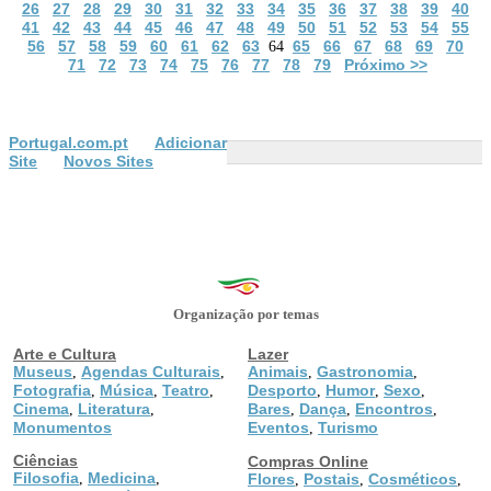
26
27
28
29
30
31
32
33
34
35
36
37
38
39
40
41
42
43
44
45
46
47
48
49
50
51
52
53
54
55
56
57
58
59
60
61
62
63
65
66
67
68
69
70
64
71
72
73
74
75
76
77
78
79
Próximo >>
Portugal.com.pt
Adicionar
Site
Novos Sites
Organização por temas
Arte e Cultura
Lazer
Museus
Agendas Culturais
Animais
Gastronomia
,
,
,
,
Fotografia
Música
Teatro
Desporto
Humor
Sexo
,
,
,
,
,
,
Cinema
Literatura
Bares
Dança
Encontros
,
,
,
,
,
Monumentos
Eventos
Turismo
,
Ciências
Compras Online
Filosofia
Medicina
,
,
Flores
Postais
Cosméticos
,
,
,