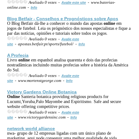
Avaliado 0 vezes -
- www.baterias-
Avalie este site
online.com -
Info
Blog Betfair - Conselhos e Prognósticos sobre Apos
O Blog Betfair dá-lhe a conhecer o mundo das apostas
online
em
jogos de futebol. Leia os prógnóstico dos nossos especialistas e fique a
par das notícias, opiniões e tutoriais sobre todos os jogos.
Avaliado 0 vezes -
Avalie este
- apostas.betfair.pt/sports/futebol/ -
site
Info
A Profecia
Livro
online
em espanhol analisa quarenta e dois das profecias
nostradâmicas incluindo muitas profecias sobre a história da América
do Sul.
Avaliado 0 vezes -
Avalie este
- www.mortenstgeorge.com -
site
Info
Victory Gardens
Online
Botanica
Online
Santeria botanica providing religious products for
Lucumi,Yoruba,Palo Mayombe and Espiritismo. Safe and secure
website offering competitive prices.
Avaliado 0 vezes -
Avalie este
- www.victorygardensinc.com -
site
Info
network world alliance
nwa- grupo de 12 empresas ligadas com um único plano de
marketing, aqui pode conseguir uma melhor qualidade de vida