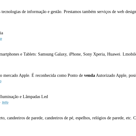
s tecnologias de informação e gestão. Prestamos também serviços de web design,
ia
fo
 Smartphones e Tablets: Samsung Galaxy, iPhone, Sony Xperia, Huawei. Lmobile
a ao mercado Apple. É reconhecida como Ponto de
venda
Autorizado Apple, posiç
o
o Iluminação e Lâmpadas Led
-
Info
to, candeeiros de parede, candeeiros de pé, espelhos, relógios de parede, etc. 