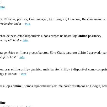
!
Info
os, Noticias, política, Comunicação, Dj, Kanguru, Diversão, Relacionamentos,
/redemixcidades -
Info
da de peso estão disponíveis a bons preços na nossa loja
online
pharmacy.
ctil-p-48.html -
Info
ra genérico on-line a preços baratos. Só o Cialis para uso diário é aprovado par
is-p-32.html -
Info
 comprar
online
priligy genérico mais barato. Priligy é disponível como compr
igy-p-60.html -
Info
es a lojas
online
! Somos especializados em melhorar resultados no Google, optim
line