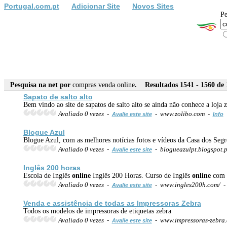
Portugal.com.pt
Adicionar Site
Novos Sites
Pe
Pesquisa na net por
compras venda online
. Resultados 1541 - 1560 de 
Sapato de salto alto
Bem vindo ao site de sapatos de salto alto se ainda não conhece a loja
Avaliado 0 vezes -
- www.zolibo.com -
Avalie este site
Info
Blogue Azul
Blogue Azul, com as melhores notícias fotos e vídeos da Casa dos Segr
Avaliado 0 vezes -
- blogueazulpt.blogspot.
Avalie este site
Inglês 200 horas
Escola de Inglês
online
Inglês 200 Horas. Curso de Inglês
online
com t
Avaliado 0 vezes -
- www.ingles200h.com/ 
Avalie este site
Venda
e assistência de todas as Impressoras Zebra
Todos os modelos de impressoras de etiquetas zebra
Avaliado 0 vezes -
- www.impressoras-zebra
Avalie este site