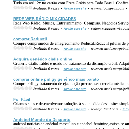
Tudo em até 12x no cartão com Frete Grátis para Todo Brasil. Confira
Avaliado 0 vezes -
- www.allcompras.com -
Avalie este site
REDE WEB RÁDIO MIX CIDADES
Rede Web Rádio, Musica, Entretenimento,
Compras
, Negócios Serviç
Avaliado 0 vezes -
- redemixcidades.wix.com
Avalie este site
comprar Reductil
Compre comprimidos de emagrecimento Reductil.Reductil pílulas de per
Avaliado 0 vezes -
- www.eu-meds.net/pt/redu
Avalie este site
Adquira genérico cialis
online
Greneric Cialis Tablet é usado no tratamento da disfunção erétil. Adqui
Avaliado 0 vezes -
- www.eu-meds.net/pt/cial
Avalie este site
comprar
online
priligy genérico mais barato
Compre Priligy tratamento de ejaculação precoce sem receita médica.
Avaliado 0 vezes -
- www.eu-meds.net/pt/pril
Avalie este site
Foi Fácil
Criamos sites e desenvolvemos soluções à sua medida desde sites simpl
Avaliado 0 vezes -
- www.foifacil.com -
Avalie este site
Info
Andebol Mundo do Desporto
andebol noticias de andebol masculino e andebol feminino,assista tv
on