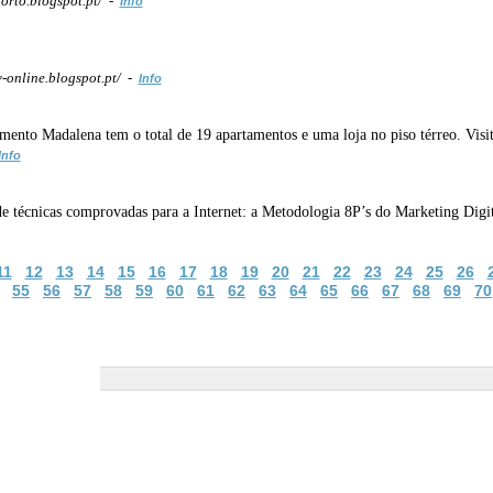
rto.blogspot.pt/ -
Info
v-online.blogspot.pt/ -
Info
ento Madalena tem o total de 19 apartamentos e uma loja no piso térreo. Visi
Info
e técnicas comprovadas para a Internet: a Metodologia 8P’s do Marketing Digit
11
12
13
14
15
16
17
18
19
20
21
22
23
24
25
26
55
56
57
58
59
60
61
62
63
64
65
66
67
68
69
70