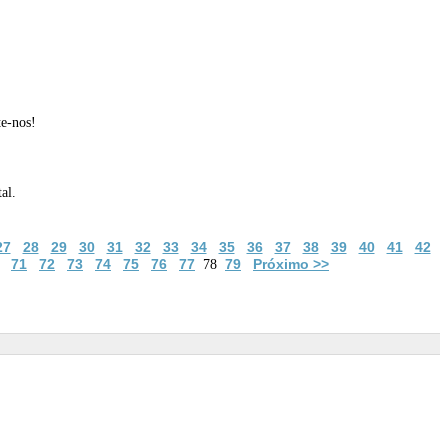
te-nos!
al.
27
28
29
30
31
32
33
34
35
36
37
38
39
40
41
42
71
72
73
74
75
76
77
79
Próximo >>
78