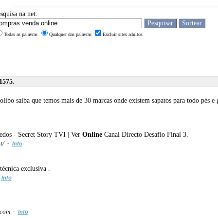
squisa na net:
Todas as palavras
Qualquer das palavras
Excluir sites adultos
1575.
 zolibo saiba que temos mais de 30 marcas onde existem sapatos para todo pés e 
edos - Secret Story TVI | Ver
Online
Canal Directo Desafio Final 3.
pt/ -
Info
écnica exclusiva .
-
Info
.com -
Info