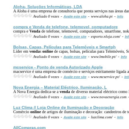
Aloha- Soluções Informáticas, LDA
A Aloha é uma empresa de consultoria que presta serviços nas áreas da
Avaliado 0 vezes -
- www.aloha.pt -
Avalie este site
Info
compra e
Venda
de telefone, telemovel, computadore
compra e
Venda
de telefone, telemovel, computadores, smartfone, nok
Avaliado 0 vezes -
- esporto.nloja.com/ -
Avalie este site
In
Bolsas, Capas, Películas para Telemóveis e Smartph
Líder em
venda
s
online
de capas, bolsas, películas para Telemóveis,
Avaliado 0 vezes -
- www.lmobile.pt/ -
Avalie este site
Info
mcservice - Ponto de
venda
Autorizado Apple
macservice é uma empresa de comércio e serviços estritamente ligad
Avaliado 0 vezes -
- www.mcservice.pt/ -
Avalie este site
Inf
Nova Energia – Material Eléctrico, Iluminação, L
A Nova Energia dedica-se a
venda
de diverso material eléctrico com
Avaliado 0 vezes -
- www.novaenergia.com 
Avalie este site
Luz Clima // Loja
Online
de Iluminação e Decoração
Comércio
online
de artigos de iluminação e decoração: candeeiros de te
Avaliado 0 vezes -
- luzclima.com/ -
Avalie este site
Info
All
Compras
.com