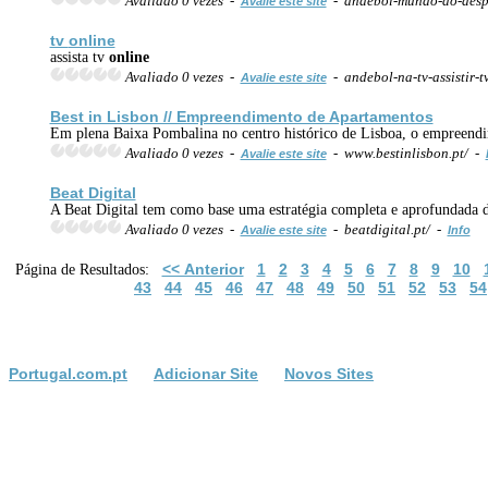
Avaliado 0 vezes -
- andebol-mundo-do-despo
Avalie este site
tv
online
assista tv
online
Avaliado 0 vezes -
- andebol-na-tv-assistir-t
Avalie este site
Best in Lisbon // Empreendimento de Apartamentos
Em plena Baixa Pombalina no centro histórico de Lisboa, o empreendim
Avaliado 0 vezes -
- www.bestinlisbon.pt/ -
Avalie este site
Beat Digital
A Beat Digital tem como base uma estratégia completa e aprofundada d
Avaliado 0 vezes -
- beatdigital.pt/ -
Avalie este site
Info
<< Anterior
1
2
3
4
5
6
7
8
9
10
Página de Resultados:
43
44
45
46
47
48
49
50
51
52
53
54
Portugal.com.pt
Adicionar Site
Novos Sites