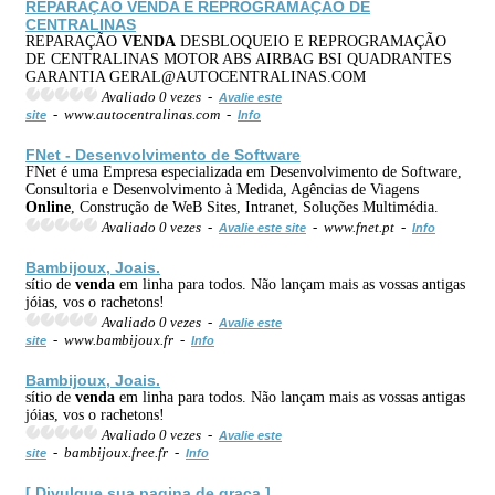
REPARAÇÃO
VENDA
E REPROGRAMAÇÃO DE
CENTRALINAS
REPARAÇÃO
VENDA
DESBLOQUEIO E REPROGRAMAÇÃO
DE CENTRALINAS MOTOR ABS AIRBAG BSI QUADRANTES
GARANTIA GERAL@AUTOCENTRALINAS.COM
Avaliado 0 vezes -
Avalie este
- www.autocentralinas.com -
site
Info
FNet - Desenvolvimento de Software
FNet é uma Empresa especializada em Desenvolvimento de Software,
Consultoria e Desenvolvimento à Medida, Agências de Viagens
Online
, Construção de WeB Sites, Intranet, Soluções Multimédia.
Avaliado 0 vezes -
- www.fnet.pt -
Avalie este site
Info
Bambijoux, Joais.
sítio de
venda
em linha para todos. Não lançam mais as vossas antigas
jóias, vos o rachetons!
Avaliado 0 vezes -
Avalie este
- www.bambijoux.fr -
site
Info
Bambijoux, Joais.
sítio de
venda
em linha para todos. Não lançam mais as vossas antigas
jóias, vos o rachetons!
Avaliado 0 vezes -
Avalie este
- bambijoux.free.fr -
site
Info
[ Divulgue sua pagina de graca ]