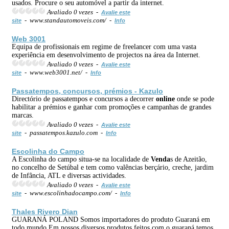
usados. Procure o seu automóvel a partir da internet.
Avaliado 0 vezes -
Avalie este
- www.standautomoveis.com/ -
site
Info
Web 3001
Equipa de profissionais em regime de freelancer com uma vasta
experiência em desenvolvimento de projectos na área da Internet.
Avaliado 0 vezes -
Avalie este
- www.web3001.net/ -
site
Info
Passatempos, concursos, prémios - Kazulo
Directório de passatempos e concursos a decorrer
online
onde se pode
habilitar a prémios e ganhar com promoções e campanhas de grandes
marcas.
Avaliado 0 vezes -
Avalie este
- passatempos.kazulo.com -
site
Info
Escolinha do Campo
A Escolinha do campo situa-se na localidade de
Venda
s de Azeitão,
no concelho de Setúbal e tem como valências berçário, creche, jardim
de Infância, ATL e diversas actividades.
Avaliado 0 vezes -
Avalie este
- www.escolinhadocampo.com/ -
site
Info
Thales Rivero Dian
GUARANÁ POLAND Somos importadores do produto Guaraná em
todo mundo.Em nossos diversos produtos feitos com o guaraná,temos