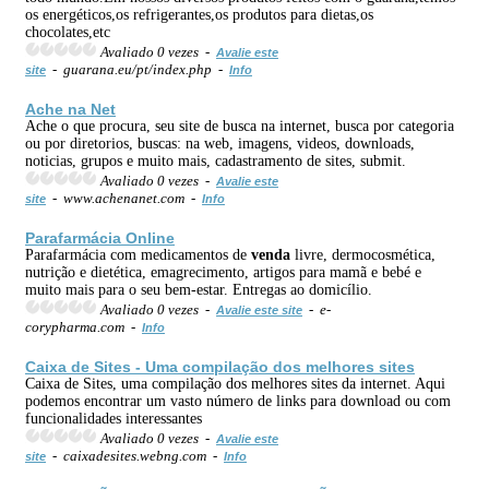
os energéticos,os refrigerantes,os produtos para dietas,os
chocolates,etc
Avaliado 0 vezes -
Avalie este
- guarana.eu/pt/index.php -
site
Info
Ache na Net
Ache o que procura, seu site de busca na internet, busca por categoria
ou por diretorios, buscas: na web, imagens, videos, downloads,
noticias, grupos e muito mais, cadastramento de sites, submit.
Avaliado 0 vezes -
Avalie este
- www.achenanet.com -
site
Info
Parafarmácia
Online
Parafarmácia com medicamentos de
venda
livre, dermocosmética,
nutrição e dietética, emagrecimento, artigos para mamã e bebé e
muito mais para o seu bem-estar. Entregas ao domicílio.
Avaliado 0 vezes -
- e-
Avalie este site
corypharma.com -
Info
Caixa de Sites - Uma compilação dos melhores sites
Caixa de Sites, uma compilação dos melhores sites da internet. Aqui
podemos encontrar um vasto número de links para download ou com
funcionalidades interessantes
Avaliado 0 vezes -
Avalie este
- caixadesites.webng.com -
site
Info