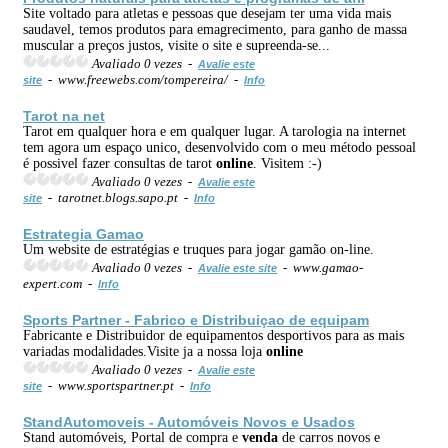
Site voltado para atletas e pessoas que desejam ter uma vida mais
saudavel, temos produtos para emagrecimento, para ganho de massa
muscular a preços justos, visite o site e supreenda-se...
Avaliado 0 vezes -
Avalie este
- www.freewebs.com/tompereira/ -
site
Info
Tarot na net
Tarot em qualquer hora e em qualquer lugar. A tarologia na internet
tem agora um espaço unico, desenvolvido com o meu método pessoal
é possivel fazer consultas de tarot
online
. Visitem :-)
Avaliado 0 vezes -
Avalie este
- tarotnet.blogs.sapo.pt -
site
Info
Estrategia Gamao
Um website de estratégias e truques para jogar gamão on-line.
Avaliado 0 vezes -
- www.gamao-
Avalie este site
expert.com -
Info
Sports Partner - Fabrico e Distribuiçao de equipam
Fabricante e Distribuidor de equipamentos desportivos para as mais
variadas modalidades.Visite ja a nossa loja
online
Avaliado 0 vezes -
Avalie este
- www.sportspartner.pt -
site
Info
StandAutomoveis - Automóveis Novos e Usados
Stand automóveis, Portal de compra e
venda
de carros novos e