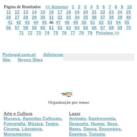
<< Anterior
1
2
3
4
5
6
7
8
9
10
Página de Resultados:
11
12
13
14
15
16
17
18
19
20
21
22
23
24
25
26
27
28
29
30
31
32
33
34
35
36
37
38
39
40
41
42
43
44
45
47
48
49
50
51
52
53
54
55
46
56
57
58
59
60
61
62
63
64
65
66
67
68
69
70
71
72
73
74
75
76
77
78
79
Próximo >>
Portugal.com.pt
Adicionar
Site
Novos Sites
Organização por temas
Arte e Cultura
Lazer
Museus
Agendas Culturais
Animais
Gastronomia
,
,
,
,
Fotografia
Música
Teatro
Desporto
Humor
Sexo
,
,
,
,
,
,
Cinema
Literatura
Bares
Dança
Encontros
,
,
,
,
,
Monumentos
Eventos
Turismo
,