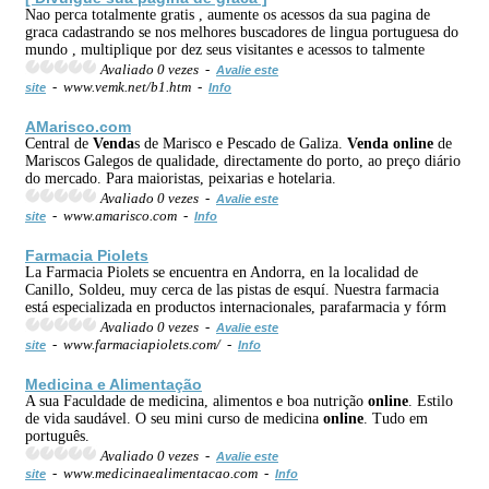
Nao perca totalmente gratis , aumente os acessos da sua pagina de
graca cadastrando se nos melhores buscadores de lingua portuguesa do
mundo , multiplique por dez seus visitantes e acessos to talmente
Avaliado 0 vezes -
Avalie este
- www.vemk.net/b1.htm -
site
Info
AMarisco.com
Central de
Venda
s de Marisco e Pescado de Galiza.
Venda
online
de
Mariscos Galegos de qualidade, directamente do porto, ao preço diário
do mercado. Para maioristas, peixarias e hotelaria.
Avaliado 0 vezes -
Avalie este
- www.amarisco.com -
site
Info
Farmacia Piolets
La Farmacia Piolets se encuentra en Andorra, en la localidad de
Canillo, Soldeu, muy cerca de las pistas de esquí. Nuestra farmacia
está especializada en productos internacionales, parafarmacia y fórm
Avaliado 0 vezes -
Avalie este
- www.farmaciapiolets.com/ -
site
Info
Medicina e Alimentação
A sua Faculdade de medicina, alimentos e boa nutrição
online
. Estilo
de vida saudável. O seu mini curso de medicina
online
. Tudo em
português.
Avaliado 0 vezes -
Avalie este
- www.medicinaealimentacao.com -
site
Info