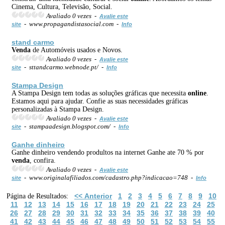
Cinema, Cultura, Televisão, Social.
Avaliado 0 vezes -
Avalie este
- www.propagandistasocial.com -
site
Info
stand carmo
Venda
de Automóveis usados e Novos.
Avaliado 0 vezes -
Avalie este
- sttandcarmo.webnode.pt/ -
site
Info
Stampa Design
A Stampa Design tem todas as soluções gráficas que necessita
online
.
Estamos aqui para ajudar. Confie as suas necessidades gráficas
personalizadas à Stampa Design.
Avaliado 0 vezes -
Avalie este
- stampaadesign.blogspot.com/ -
site
Info
Ganhe dinheiro
Ganhe dinheiro vendendo produltos na internet Ganhe ate 70 % por
venda
, confira.
Avaliado 0 vezes -
Avalie este
- www.originalafiliados.com/cadastro.php?indicacao=748 -
site
Info
<< Anterior
1
2
3
4
5
6
7
8
9
10
Página de Resultados:
11
12
13
14
15
16
17
18
19
20
21
22
23
24
25
26
27
28
29
30
31
32
33
34
35
36
37
38
39
40
41
42
43
44
45
46
47
48
49
50
51
52
53
54
55