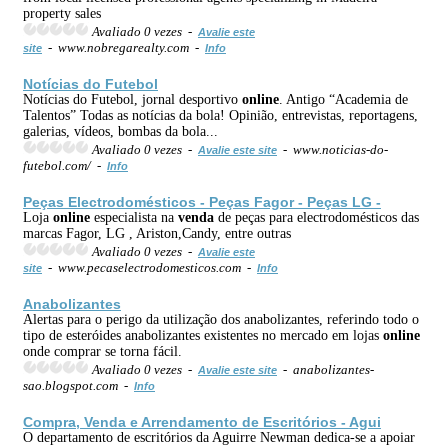
property sales
Avaliado 0 vezes -
Avalie este
- www.nobregarealty.com -
site
Info
Notícias do Futebol
Notícias do Futebol, jornal desportivo
online
. Antigo “Academia de
Talentos” Todas as notícias da bola! Opinião, entrevistas, reportagens,
galerias, vídeos, bombas da bola...
Avaliado 0 vezes -
- www.noticias-do-
Avalie este site
futebol.com/ -
Info
Peças Electrodomésticos - Peças Fagor - Peças LG -
Loja
online
especialista na
venda
de peças para electrodomésticos das
marcas Fagor, LG , Ariston,Candy, entre outras
Avaliado 0 vezes -
Avalie este
- www.pecaselectrodomesticos.com -
site
Info
Anabolizantes
Alertas para o perigo da utilização dos anabolizantes, referindo todo o
tipo de esteróides anabolizantes existentes no mercado em lojas
online
onde comprar se torna fácil.
Avaliado 0 vezes -
- anabolizantes-
Avalie este site
sao.blogspot.com -
Info
Compra,
Venda
e Arrendamento de Escritórios - Agui
O departamento de escritórios da Aguirre Newman dedica-se a apoiar