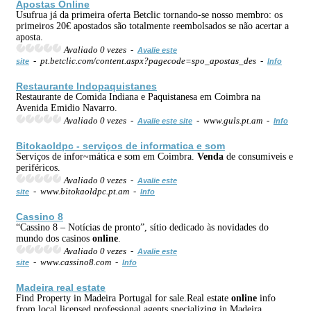
Apostas
Online
Usufrua já da primeira oferta Betclic tornando-se nosso membro: os
primeiros 20€ apostados são totalmente reembolsados se não acertar a
aposta.
Avaliado 0 vezes -
Avalie este
- pt.betclic.com/content.aspx?pagecode=spo_apostas_des -
site
Info
Restaurante Indopaquistanes
Restaurante de Comida Indiana e Paquistanesa em Coimbra na
Avenida Emidio Navarro.
Avaliado 0 vezes -
- www.guls.pt.am -
Avalie este site
Info
Bitokaoldpc - serviços de informatica e som
Serviços de infor~mática e som em Coimbra.
Venda
de consumiveis e
periféricos.
Avaliado 0 vezes -
Avalie este
- www.bitokaoldpc.pt.am -
site
Info
Cassino 8
“Cassino 8 – Notícias de pronto”, sítio dedicado às novidades do
mundo dos casinos
online
.
Avaliado 0 vezes -
Avalie este
- www.cassino8.com -
site
Info
Madeira real estate
Find Property in Madeira Portugal for sale.Real estate
online
info
from local licensed professional agents specializing in Madeira