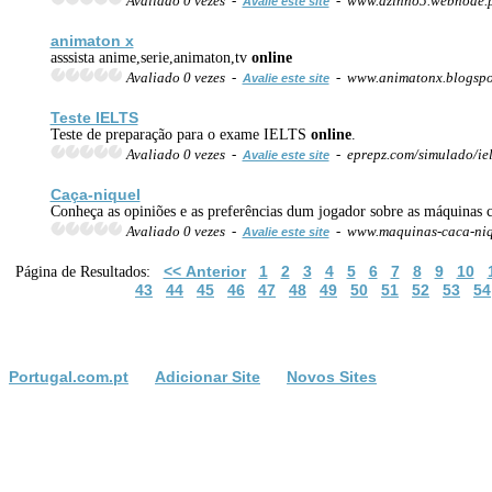
Avaliado 0 vezes -
- www.azinho5.webnode.
Avalie este site
animaton x
asssista anime,serie,animaton,tv
online
Avaliado 0 vezes -
- www.animatonx.blogsp
Avalie este site
Teste IELTS
Teste de preparação para o exame IELTS
online
.
Avaliado 0 vezes -
- eprepz.com/simulado/iel
Avalie este site
Caça-niquel
Conheça as opiniões e as preferências dum jogador sobre as máquinas 
Avaliado 0 vezes -
- www.maquinas-caca-niq
Avalie este site
<< Anterior
1
2
3
4
5
6
7
8
9
10
Página de Resultados:
43
44
45
46
47
48
49
50
51
52
53
54
Portugal.com.pt
Adicionar Site
Novos Sites