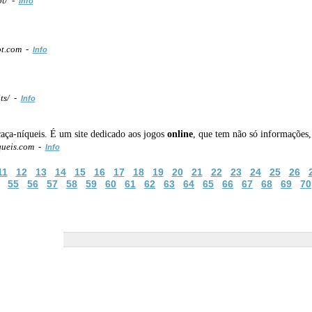
pt/ -
Info
ot.com -
Info
ts/ -
Info
caça-níqueis. É um site dedicado aos jogos
online
, que tem não só informações,
ueis.com -
Info
11
12
13
14
15
16
17
18
19
20
21
22
23
24
25
26
55
56
57
58
59
60
61
62
63
64
65
66
67
68
69
70