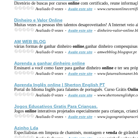
Diretório de buscas por cursos
online
com certificado, reune informaçõe
Avaliado 0 vezes -
- www.cursosonlinecertif
Avalie este site
Dinheiro e Valor
Online
Muitas vezes as pessoas têm talentos desaproveitados! A Internet veio 
Avaliado 0 vezes -
- dinheiro-valor-online.b
Avalie este site
AM WEB BLOG
várias formas de ganhar dinheiro
online
,ganhar dinheiro compesquisas 
Avaliado 0 vezes -
- amwebblog.blogspot.pt
Avalie este site
Aprenda a ganhar dinheiro
online
Ensinarei a você como fazer para ganhar dinheiro
online
e ter seu próp
Avaliado 0 vezes -
- www.faturealtonanet.b
Avalie este site
Aprenda Inglês
online
| Sherton English PT
Portal do Idioma Inglês para falantes de português. Curso Grátis
Onlin
Avaliado 0 vezes -
- www.shertonenglishpt.
Avalie este site
Jogos Educativos Gratis Para Crianças.
Jogos
online
interativos projetados especialmente para crianças, crianc
Avaliado 0 vezes -
- www.jogosgratisparacr
Avalie este site
Azinho Lda
Especlialistas em limpeza de chaminés, montagem e
venda
de girândol