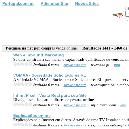
Portugal.com.pt
Adicionar Site
Novos Sites
Pe
Pesquisa na net por
compras venda online
. Resultados 1441 - 1460 de 
Web e Inbound Marketing
Se quer construir a sua marca e captar leads qualificados de
venda
s, m
Avaliado 0 vezes -
- www.nho.pt -
Avalie este site
Info
VGMAA - Sociedade Solicitadores RL
A sociedade VGMAA – Sociedade de Solicitadores RL, presta um serviço
Avaliado 0 vezes -
- www.vgmaa-solicitadore
Avalie este site
Infinit Pixel - Visita Real para seu Site
Divulgue seu site para milhares de pessoas
online
Avaliado 0 vezes -
- infinitpixel.com -
Avalie este site
Info
Explicações
online
Explicações pela Internet em direto. Através de uma TV Instalada no si
Avaliado 0 vezes -
- explicacoes.eu5.org/ -
Avalie este site