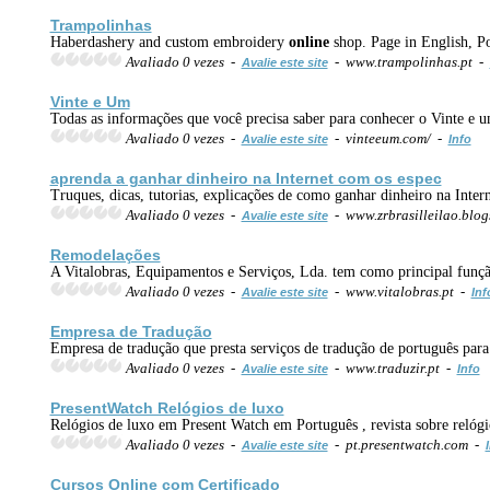
Trampolinhas
Haberdashery and custom embroidery
online
shop. Page in English, P
Avaliado 0 vezes -
- www.trampolinhas.pt -
Avalie este site
Vinte e Um
Todas as informações que você precisa saber para conhecer o Vinte e u
Avaliado 0 vezes -
- vinteeum.com/ -
Avalie este site
Info
aprenda a ganhar dinheiro na Internet com os espec
Truques, dicas, tutorias, explicações de como ganhar dinheiro na Intern
Avaliado 0 vezes -
- www.zrbrasilleilao.blo
Avalie este site
Remodelações
A Vitalobras, Equipamentos e Serviços, Lda. tem como principal função
Avaliado 0 vezes -
- www.vitalobras.pt -
Avalie este site
Inf
Empresa de Tradução
Empresa de tradução que presta serviços de tradução de português para 
Avaliado 0 vezes -
- www.traduzir.pt -
Avalie este site
Info
PresentWatch Relógios de luxo
Relógios de luxo em Present Watch em Português , revista sobre reló
Avaliado 0 vezes -
- pt.presentwatch.com -
Avalie este site
Cursos
Online
com Certificado