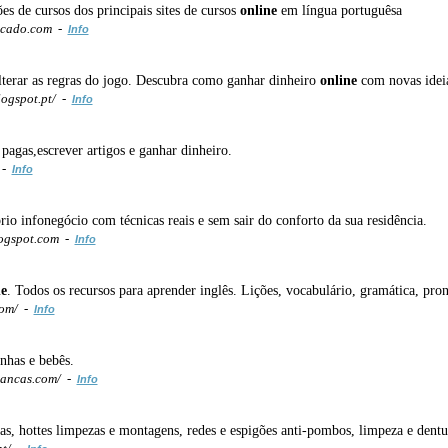
s de cursos dos principais sites de cursos
online
em língua portuguêsa
icado.com -
Info
alterar as regras do jogo. Descubra como ganhar dinheiro
online
com novas ideias
logspot.pt/ -
Info
pagas,escrever artigos e ganhar dinheiro.
 -
Info
rio infonegócio com técnicas reais e sem sair do conforto da sua residência.
logspot.com -
Info
e
. Todos os recursos para aprender inglês. Lições, vocabulário, gramática, pro
com/ -
Info
inhas e bebês.
iancas.com/ -
Info
as, hottes limpezas e montagens, redes e espigões anti-pombos, limpeza e dentu