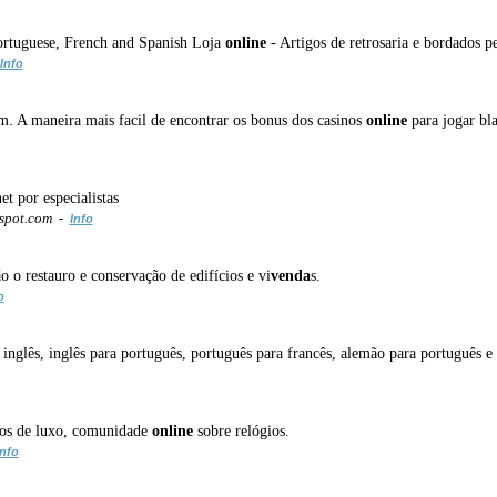
ortuguese, French and Spanish Loja
online
- Artigos de retrosaria e bordados p
Info
m. A maneira mais facil de encontrar os bonus dos casinos
online
para jogar bl
et por especialistas
gspot.com -
Info
 o restauro e conservação de edifícios e vi
venda
s.
o
inglês, inglês para português, português para francês, alemão para português e
gios de luxo, comunidade
online
sobre relógios.
Info