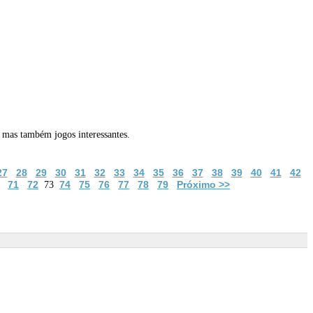
 mas também jogos interessantes.
27
28
29
30
31
32
33
34
35
36
37
38
39
40
41
42
71
72
74
75
76
77
78
79
Próximo >>
73