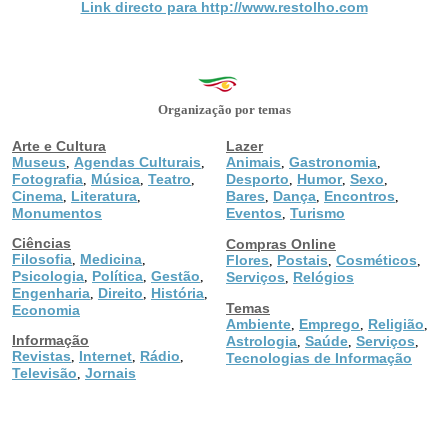
Link directo para http://www.restolho.com
Organização por temas
Arte e Cultura
Lazer
Museus
Agendas Culturais
Animais
Gastronomia
,
,
,
,
Fotografia
Música
Teatro
Desporto
Humor
Sexo
,
,
,
,
,
,
Cinema
Literatura
Bares
Dança
Encontros
,
,
,
,
,
Monumentos
Eventos
Turismo
,
Ciências
Compras Online
Filosofia
Medicina
,
,
Flores
Postais
Cosméticos
,
,
,
Psicologia
Política
Gestão
,
,
,
Serviços
Relógios
,
Engenharia
Direito
História
,
,
,
Temas
Economia
Ambiente
Emprego
Religião
,
,
,
Informação
Astrologia
Saúde
Serviços
,
,
,
Revistas
Internet
Rádio
,
,
,
Tecnologias de Informação
Televisão
Jornais
,