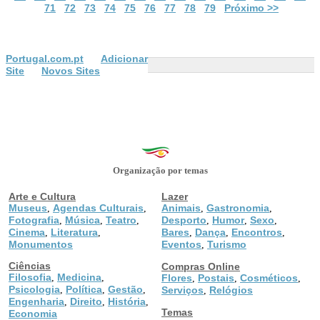
71
72
73
74
75
76
77
78
79
Próximo >>
Portugal.com.pt
Adicionar
Site
Novos Sites
Organização por temas
Arte e Cultura
Lazer
Museus
Agendas Culturais
Animais
Gastronomia
,
,
,
,
Fotografia
Música
Teatro
Desporto
Humor
Sexo
,
,
,
,
,
,
Cinema
Literatura
Bares
Dança
Encontros
,
,
,
,
,
Monumentos
Eventos
Turismo
,
Ciências
Compras Online
Filosofia
Medicina
,
,
Flores
Postais
Cosméticos
,
,
,
Psicologia
Política
Gestão
,
,
,
Serviços
Relógios
,
Engenharia
Direito
História
,
,
,
Temas
Economia