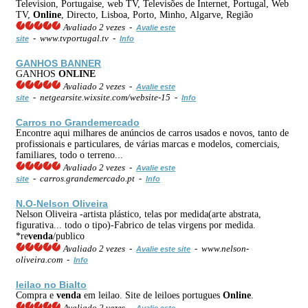
Television, Portugaise, web TV, Televisões de Internet, Portugal, Web
TV,
Online
, Directo, Lisboa, Porto, Minho, Algarve, Região
Avaliado 2 vezes -
Avalie este
- www.tvportugal.tv -
site
Info
GANHOS BANNER
GANHOS
ONLINE
Avaliado 2 vezes -
Avalie este
- netgearsite.wixsite.com/website-15 -
site
Info
Carros no Grandemercado
Encontre aqui milhares de anúncios de carros usados e novos, tanto de
profissionais e particulares, de várias marcas e modelos, comerciais,
familiares, todo o terreno...
Avaliado 2 vezes -
Avalie este
- carros.grandemercado.pt -
site
Info
N.O-Nelson Oliveira
Nelson Oliveira -artista plástico, telas por medida(arte abstrata,
figurativa... todo o tipo)-Fabrico de telas virgens por medida.
*re
venda
/publico
Avaliado 2 vezes -
- www.nelson-
Avalie este site
oliveira.com -
Info
leilao no Bialto
Compra e
venda
em leilao. Site de leiloes portugues
Online
.
Avaliado 2 vezes -
Avalie este