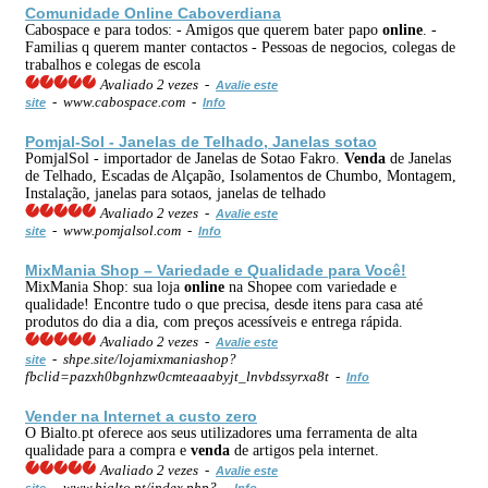
Comunidade
Online
Caboverdiana
Cabospace e para todos: - Amigos que querem bater papo
online
. -
Familias q querem manter contactos - Pessoas de negocios, colegas de
trabalhos e colegas de escola
Avaliado 2 vezes -
Avalie este
- www.cabospace.com -
site
Info
Pomjal-Sol - Janelas de Telhado, Janelas sotao
PomjalSol - importador de Janelas de Sotao Fakro.
Venda
de Janelas
de Telhado, Escadas de Alçapão, Isolamentos de Chumbo, Montagem,
Instalação, janelas para sotaos, janelas de telhado
Avaliado 2 vezes -
Avalie este
- www.pomjalsol.com -
site
Info
MixMania Shop – Variedade e Qualidade para Você!
MixMania Shop: sua loja
online
na Shopee com variedade e
qualidade! Encontre tudo o que precisa, desde itens para casa até
produtos do dia a dia, com preços acessíveis e entrega rápida.
Avaliado 2 vezes -
Avalie este
- shpe.site/lojamixmaniashop?
site
fbclid=pazxh0bgnhzw0cmteaaabyjt_lnvbdssyrxa8t -
Info
Vender na Internet a custo zero
O Bialto.pt oferece aos seus utilizadores uma ferramenta de alta
qualidade para a compra e
venda
de artigos pela internet.
Avaliado 2 vezes -
Avalie este
- www.bialto.pt/index.php? -
site
Info