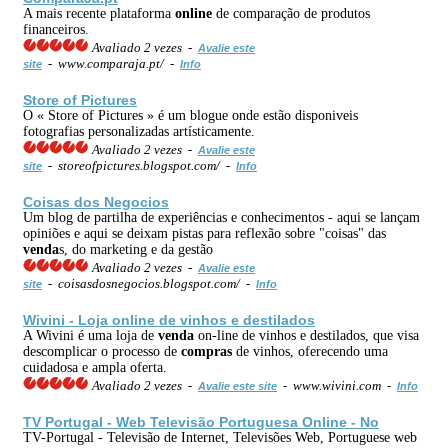
A mais recente plataforma
online
de comparação de produtos
financeiros.
Avaliado 2 vezes -
Avalie este
- www.comparaja.pt/ -
site
Info
Store of Pictures
O « Store of Pictures » é um blogue onde estão disponiveis
fotografias personalizadas artísticamente.
Avaliado 2 vezes -
Avalie este
- storeofpictures.blogspot.com/ -
site
Info
Coisas dos Negocios
Um blog de partilha de experiências e conhecimentos - aqui se lançam
opiniões e aqui se deixam pistas para reflexão sobre "coisas" das
venda
s, do marketing e da gestão
Avaliado 2 vezes -
Avalie este
- coisasdosnegocios.blogspot.com/ -
site
Info
Wivini - Loja
online
de vinhos e destilados
A Wivini é uma loja de
venda
on-line de vinhos e destilados, que visa
descomplicar o processo de
compras
de vinhos, oferecendo uma
cuidadosa e ampla oferta.
Avaliado 2 vezes -
- www.wivini.com -
Avalie este site
Info
TV Portugal - Web Televisão Portuguesa
Online
- No
TV-Portugal - Televisão de Internet, Televisões Web, Portuguese web