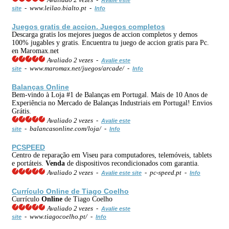
- www.leilao.bialto.pt -
site
Info
Juegos gratis de accion. Juegos completos
Descarga gratis los mejores juegos de accion completos y demos
100% jugables y gratis. Encuentra tu juego de accion gratis para Pc.
en Maromax.net
Avaliado 2 vezes -
Avalie este
- www.maromax.net/juegos/arcade/ -
site
Info
Balanças
Online
Bem-vindo à Loja #1 de Balanças em Portugal. Mais de 10 Anos de
Experiência no Mercado de Balanças Industriais em Portugal! Envios
Grátis.
Avaliado 2 vezes -
Avalie este
- balancasonline.com/loja/ -
site
Info
PCSPEED
Centro de reparação em Viseu para computadores, telemóveis, tablets
e portáteis.
Venda
de dispositivos recondicionados com garantia.
Avaliado 2 vezes -
- pc-speed.pt -
Avalie este site
Info
Currículo
Online
de Tiago Coelho
Currículo
Online
de Tiago Coelho
Avaliado 2 vezes -
Avalie este
- www.tiagocoelho.pt/ -
site
Info