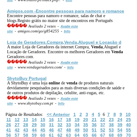
Amigos.com -Encontre pessoas para namoro e romance
Encontre pessoas para namoro e romance, salas de chat e
blogs.Registo grátis no maior site de encontros em Português
Avaliado 2 vezes -
Avalie este
- amigos.com/go/g854255 -
site
Info
Loja de Geradores.Compra,
Venda
,Aluguel e Locação d
A maior Loja de Geradores da internet.Compra,
Venda
,Aluguel e
Locação de Geradores. Encontre os melhores Geradores em
Venda
Geradores.com.
Avaliado 2 vezes -
Avalie este
- www.vendageradores.com/ -
site
Info
ShytoBuy Portugal
A ShytoBuy é uma loja
online
de
venda
de produtos naturais
devidamente pesquisados para as mais diversas condições de saúde e
de outros produtos de depilação, celulite, anti-rugas, etc.
Avaliado 2 vezes -
Avalie este
- www.shytobuy.com.pt -
site
Info
<< Anterior
1
2
3
4
5
7
8
9
10
Página de Resultados:
6
11
12
13
14
15
16
17
18
19
20
21
22
23
24
25
26
27
28
29
30
31
32
33
34
35
36
37
38
39
40
41
42
43
44
45
46
47
48
49
50
51
52
53
54
55
56
57
58
59
60
61
62
63
64
65
66
67
68
69
70