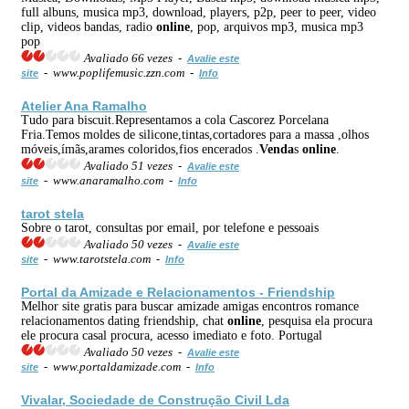
full albuns, musica mp3, download, players, p2p, peer to peer, video
clip, videos bandas, radio
online
, pop, arquivos mp3, musica mp3
pop
Avaliado 66 vezes -
Avalie este
- www.poplifemusic.zzn.com -
site
Info
Atelier Ana Ramalho
Tudo para biscuit.Representamos a cola Cascorez Porcelana
Fria.Temos moldes de silicone,tintas,cortadores para a massa ,olhos
móveis,ímãs,arames coloridos,fios encerados .
Venda
s
online
.
Avaliado 51 vezes -
Avalie este
- www.anaramalho.com -
site
Info
tarot stela
Sobre o tarot, consultas por email, por telefone e pessoais
Avaliado 50 vezes -
Avalie este
- www.tarotstela.com -
site
Info
Portal da Amizade e Relacionamentos - Friendship
Melhor site gratis para buscar amizade amigas encontros romance
relacionamentos dating friendship, chat
online
, pesquisa ela procura
ele procura casal procura, acesso imediato e foto. Portugal
Avaliado 50 vezes -
Avalie este
- www.portaldamizade.com -
site
Info
Vivalar, Sociedade de Construção Civil Lda