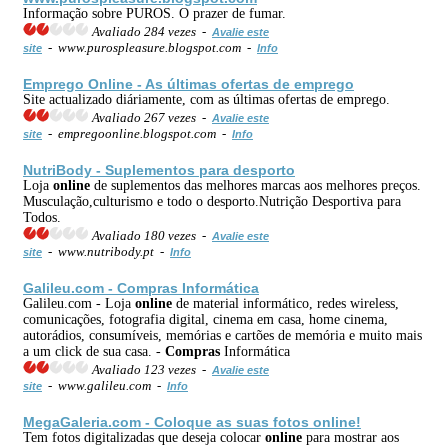
Informação sobre PUROS. O prazer de fumar.
Avaliado 284 vezes -
Avalie este
- www.purospleasure.blogspot.com -
site
Info
Emprego
Online
- As últimas ofertas de emprego
Site actualizado diáriamente, com as últimas ofertas de emprego.
Avaliado 267 vezes -
Avalie este
- empregoonline.blogspot.com -
site
Info
NutriBody - Suplementos para desporto
Loja
online
de suplementos das melhores marcas aos melhores preços.
Musculação,culturismo e todo o desporto.Nutrição Desportiva para
Todos.
Avaliado 180 vezes -
Avalie este
- www.nutribody.pt -
site
Info
Galileu.com -
Compras
Informática
Galileu.com - Loja
online
de material informático, redes wireless,
comunicações, fotografia digital, cinema em casa, home cinema,
autorádios, consumíveis, memórias e cartões de memória e muito mais
a um click de sua casa. -
Compras
Informática
Avaliado 123 vezes -
Avalie este
- www.galileu.com -
site
Info
MegaGaleria.com - Coloque as suas fotos
online
!
Tem fotos digitalizadas que deseja colocar
online
para mostrar aos