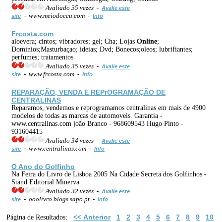
Avaliado 35 vezes -
Avalie este
- www.meiodoceu.com -
site
Info
Frcosta.com
aloevera; cintos; vibradores; gel; Cha; Lojas
Online
;
Dominios;Masturbaçao; ideias; Dvd; Bonecos;oleos; lubrifiantes;
perfumes; tratamentos
Avaliado 35 vezes -
Avalie este
- www.frcosta.com -
site
Info
REPARAÇÃO,
VENDA
E REPrOGRAMAÇÃO DE
CENTRALINAS
Reparamos, vendemos e reprogramamos centralinas em mais de 4900
modelos de todas as marcas de automoveis. Garantia -
www.centralinas.com joão Branco - 968609543 Hugo Pinto -
931604415
Avaliado 34 vezes -
Avalie este
- www.centralinas.com -
site
Info
O Ano do Golfinho
Na Feira do Livro de Lisboa 2005 Na Cidade Secreta dos Golfinhos -
Stand Editorial Minerva
Avaliado 32 vezes -
Avalie este
- ooolivro.blogs.sapo.pt -
site
Info
<< Anterior
1
2
3
4
5
6
7
8
9
10
Página de Resultados: