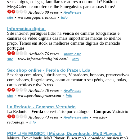
seus amigos, colegas, familiares e ao resto do mundo? Então o
MegaGaleria.com oferece-lhe 5 megabytes para as suas fotos!
Avaliado 80 vezes -
Avalie este
- www.megagaleria.com -
site
Info
Informatica digital
Site internet portugues lider na
venda
de câmaras fotográficas e
câmaras de vídeo digitais das mais importantes marcas ao melhor
preço. Temos em stock as melhores camaras digitais do mercado
portugues
Avaliado 76 vezes -
Avalie este
- www.informaticadigital.com/ -
site
Info
Sex shop
online
- Perola do Prazer, Lda
Sex shop com oleos, lubrificantes, Vibradores, bonecas, preservativos
com sabores, lingerie sexy, como aumentar o seu pénis, aneis, bolas,
cartas eróticas e dvd`s xxx
Avaliado 76 vezes -
Avalie este
- www.peroladoprazer.com -
site
Info
La Redoute -
Compras
Vestuário
La Redoute -
Venda
de vestuário por catálogo. -
Compras
Vestuário
Avaliado 73 vezes -
- www.la-
Avalie este site
redoute.pt -
Info
POP LIFE MUSIC© | Música, Downloads, Mp3 Player, B
Música, Downloads, Mp3 Player, Busca mp3, download musica mp3,