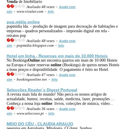
Venda
de Imobiliario
Avaliado 48 vezes -
Avalie este
- www.vivalar.com -
site
Info
pop.mídia
online
popmidia lda. - produção de imagem para decoração de habitações e
empresas - quadros personalizados - impressão digital em tela -
retratos pop
Avaliado 48 vezes -
Avalie este
- popmidia.blogspot.com -
site
Info
Hotel em linha - Reservas em mais de 10.000 Hoteis
No Bookings
Online
.net encontra quartos em mais de 10.000 Hoteis
na Europa e fazer reservas
online
(Bookings) de qurtos nesses Hoteis
a bons preços e disponibilidade. O pagamento é feito no Hotel.
Avaliado 47 vezes -
Avalie este
- bookingsonline.net -
site
Info
Selecções Reader´s Digest Portugal
A revista mais lida do mundo! Não perca os nossos artigos de
actualidade, humor, receitas, saúde, medicina, lazer, promoções ...
Conheça a nossa loja
online
: livros, colecções de música, vídeo...
Avaliado 36 vezes -
Avalie este
- www.seleccoes.pt -
site
Info
MEIO DO CÉU - CLAUDIA ARAUJO
pesquisa em Astrologia, Mitologia, CGJung, Sonhos