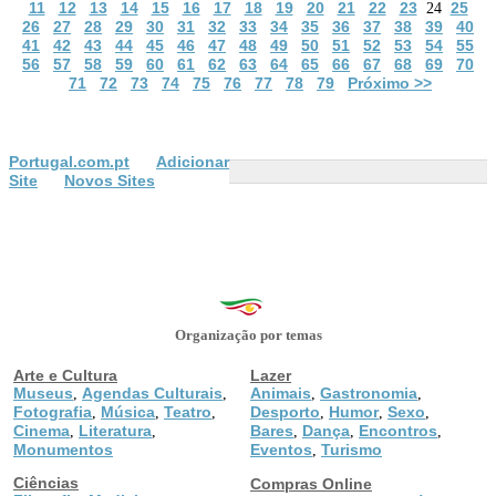
11
12
13
14
15
16
17
18
19
20
21
22
23
25
24
26
27
28
29
30
31
32
33
34
35
36
37
38
39
40
41
42
43
44
45
46
47
48
49
50
51
52
53
54
55
56
57
58
59
60
61
62
63
64
65
66
67
68
69
70
71
72
73
74
75
76
77
78
79
Próximo >>
Portugal.com.pt
Adicionar
Site
Novos Sites
Organização por temas
Arte e Cultura
Lazer
Museus
Agendas Culturais
Animais
Gastronomia
,
,
,
,
Fotografia
Música
Teatro
Desporto
Humor
Sexo
,
,
,
,
,
,
Cinema
Literatura
Bares
Dança
Encontros
,
,
,
,
,
Monumentos
Eventos
Turismo
,
Ciências
Compras Online