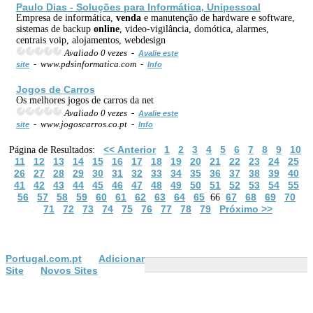
Paulo Dias - Soluções para Informática, Unipessoal
Empresa de informática,
venda
e manutenção de hardware e software,
sistemas de backup
online
, video-vigilância, domótica, alarmes,
centrais voip, alojamentos, webdesign
Avaliado 0 vezes -
Avalie este
- www.pdsinformatica.com -
site
Info
Jogos de Carros
Os melhores jogos de carros da net
Avaliado 0 vezes -
Avalie este
- www.jogoscarros.co.pt -
site
Info
<< Anterior
1
2
3
4
5
6
7
8
9
10
Página de Resultados:
11
12
13
14
15
16
17
18
19
20
21
22
23
24
25
26
27
28
29
30
31
32
33
34
35
36
37
38
39
40
41
42
43
44
45
46
47
48
49
50
51
52
53
54
55
56
57
58
59
60
61
62
63
64
65
67
68
69
70
66
71
72
73
74
75
76
77
78
79
Próximo >>
Portugal.com.pt
Adicionar
Site
Novos Sites