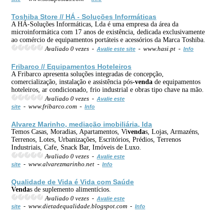
Toshiba Store // HÁ - Soluções Informáticas
A HÁ-Soluções Informáticas, Lda é uma empresa da área da
microinformática com 17 anos de existência, dedicada exclusivamente
ao comércio de equipamentos portáteis e acessórios da Marca Toshiba.
Avaliado 0 vezes -
- www.hasi.pt -
Avalie este site
Info
Fribarco // Equipamentos Hoteleiros
A Fribarco apresenta soluções integradas de concepção,
comercialização, instalação e assistência pós-
venda
de equipamentos
hoteleiros, ar condicionado, frio industrial e obras tipo chave na mão.
Avaliado 0 vezes -
Avalie este
- www.fribarco.com -
site
Info
Alvarez Marinho, mediação imobiliária, lda
Temos Casas, Moradias, Apartamentos, Vi
venda
s, Lojas, Armazéns,
Terrenos, Lotes, Urbanizações, Escritórios, Prédios, Terrenos
Industriais, Cafe, Snack Bar, Imóveis de Luxo.
Avaliado 0 vezes -
Avalie este
- www.alvarezmarinho.net -
site
Info
Qualidade de Vida é Vida com Saúde
Venda
s de suplemento alimentícios.
Avaliado 0 vezes -
Avalie este
- www.dietadequalidade.blogspot.com -
site
Info