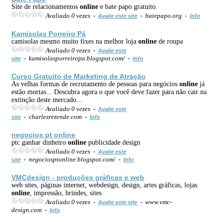
Site de relacionamentos
online
e bate papo gratuito.
Avaliado 0 vezes -
- batepapo.org -
Avalie este site
Info
Kamisolas Porreiro Pá
camisolas mesmo muito fixes na melhor loja
online
de roupa
Avaliado 0 vezes -
Avalie este
- kamisolasporreiropa.blogspot.com/ -
site
Info
Curso Gratuito de Marketing de Atração
As velhas formas de recrutamento de pessoas para negócios
online
já
estão mortas... Descubra agora o que você deve fazer para não cair na
extinção deste mercado...
Avaliado 0 vezes -
Avalie este
- charlesrezende.com -
site
Info
negocios pt
online
ptc ganhar dinheiro
online
publicidade design
Avaliado 0 vezes -
Avalie este
- negociosptonline.blogspot.com/ -
site
Info
VMCdesign - produções gráficas e web
web sites, páginas internet, webdesign, design, artes gráficas, lojas
online
, impressão, brindes, sites
Avaliado 0 vezes -
- www.vmc-
Avalie este site
design.com -
Info