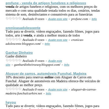
profune -
venda
de artigos funebres e religiosos
venda
de artigos funebres e religiosos, com os melhores preços do
mercado e com uma qualidade testada todos os dias, cenários, tendas
sistema de som, desinfectantes e consumiveis para as funerárias
Avaliado 0 vezes -
- profune.com -
Avalie este site
Info
cronicasadolescente
Tudo para se divertir, vídeos engraçados, fazendo filmes, jogos para
todos, arte á
venda
, e ainda a melhor musica de todos
Avaliado 0 vezes -
- cronicas-
Avalie este site
adolescente.blogspot.com/ -
Info
Ganhar Dinheiro
Ganhe dinheiro
Avaliado 0 vezes -
Avalie este
- ganhardinheiroeasy.blogspot.com/ -
site
Info
Aluguer de carros, automóveis Funchal, Madeira
10% desconto para reservas
online
com Aluguer de Carros em
Funchal. Aluguer de automóveis em Madeira oferece-lhe veículos de
qualidade ao melhor preço.
Avaliado 0 vezes -
- aluguer-de-carros-
Avalie este site
madeira.funchalcarhire.net -
Info
heyou
Tudo para se divertir, vídeos engraçados, fazendo filmes, jogos para