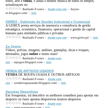
todos, arte á
venda
, e ainda a melhor musica de todos os tempos,
actualizaçoes no
Avaliado 0 vezes -
- heyou-
Avalie este site
to.blogspot.com/ -
Info
GEREX - Gabinete de Gestão Industrial e Comercial
A GEREX presta serviços de assessoria e consultoria de gestão
estratégica, económica, financeira, operacional e gestão do capital
humano para entidades públicas e privadas
Avaliado 0 vezes -
- www.gerex.pt/ -
Avalie este site
Info
Za Jogos
Vídeos, prévias, imagens, análises, gameplay, dicas e truques,
detonados, jogos
online
e muito mais!
Avaliado 0 vezes -
Avalie este
- zajogos.blogspot.com -
site
Info
VENDA
DE ARTIGOS USADOS
VENDA
DE ROUPA USADA E OUTROS ARTIGOS
Avaliado 0 vezes -
Avalie este
- vendaroupausada.blogspot.com/ -
site
Info
Apostas Deportivas
Em Sosapostas, irá descobrir os melhores conselhos para apostar em
desporto ou fazer apostas desportivas noutros desportos.
Avaliado 0 vezes -
Avalie este
- www.sosapostas.com -
site
Info