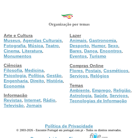
Organização por temas
Arte e Cultura
Lazer
Museus
Agendas Culturais
Animais
Gastronomia
,
,
,
,
Fotografia
Música
Teatro
Desporto
Humor
Sexo
,
,
,
,
,
,
Cinema
Literatura
Bares
Dança
Encontros
,
,
,
,
,
Monumentos
Eventos
Turismo
,
Ciências
Compras Online
Filosofia
Medicina
,
,
Flores
Postais
Cosméticos
,
,
,
Psicologia
Política
Gestão
,
,
,
Serviços
Relógios
,
Engenharia
Direito
História
,
,
,
Temas
Economia
Ambiente
Emprego
Religião
,
,
,
Informação
Astrologia
Saúde
Serviços
,
,
,
Revistas
Internet
Rádio
,
,
,
Tecnologias de Informação
Televisão
Jornais
,
Política de Privacidade
© 2003-2026 - Encontre Portugal em portugal.com.pt - Todos os direitos reservados.