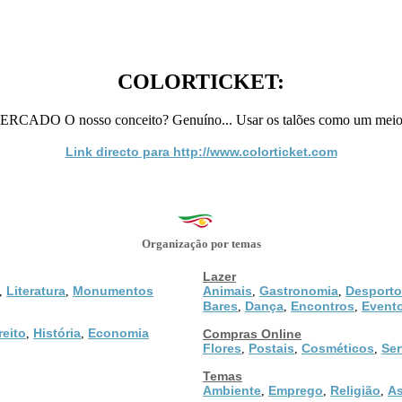
COLORTICKET:
O O nosso conceito? Genuíno... Usar os talões como um meio, 
Link directo para http://www.colorticket.com
Organização por temas
Lazer
Literatura
Monumentos
Animais
Gastronomia
Desporto
,
,
,
,
Bares
Dança
Encontros
Event
,
,
,
reito
História
Economia
,
,
Compras Online
Flores
Postais
Cosméticos
Ser
,
,
,
Temas
Ambiente
Emprego
Religião
As
,
,
,