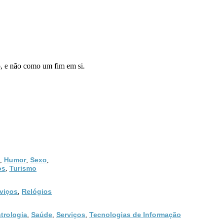
e não como um fim em si.
Humor
Sexo
,
,
,
os
Turismo
,
viços
Relógios
,
trologia
Saúde
Serviços
Tecnologias de Informação
,
,
,