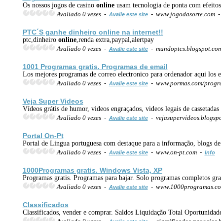
Os nossos jogos de casino
online
usam tecnologia de ponta com efeitos
Avaliado 0 vezes -
- www.jogodasorte.com 
Avalie este site
PTC´S ganhe dinheiro
online
na internet!!
ptc,dinheiro
online
,renda extra,paypal,alertpay
Avaliado 0 vezes -
- mundoptcs.blogspot.co
Avalie este site
1001 Programas gratis. Programas de email
Los mejores programas de correo electronico para ordenador aqui los e
Avaliado 0 vezes -
- www.pormas.com/progr
Avalie este site
Veja Super Videos
Vídeos grátis de humor, videos engraçados, videos legais de cassetadas
Avaliado 0 vezes -
- vejasupervideos.blogsp
Avalie este site
Portal On-Pt
Portal de Lingua portuguesa com destaque para a informação, blogs de 
Avaliado 0 vezes -
- www.on-pt.com -
Avalie este site
Info
1000Programas gratis. Windows Vista, XP
Programas gratis. Programas para bajar. Solo programas completos grat
Avaliado 0 vezes -
- www.1000programas.com
Avalie este site
Classificados
Classificados, vender e comprar. Saldos Liquidação Total Oportunidad