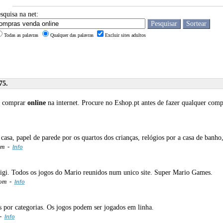
squisa na net:
Todas as palavras
Qualquer das palavras
Excluir sites adultos
75.
e comprar
online
na internet. Procure no Eshop.pt antes de fazer qualquer com
 casa, papel de parede por os quartos dos crianças, relógios por a casa de banho
om -
Info
igi. Todos os jogos do Mario reunidos num unico site. Super Mario Games.
com -
Info
s por categorias. Os jogos podem ser jogados em linha.
 -
Info