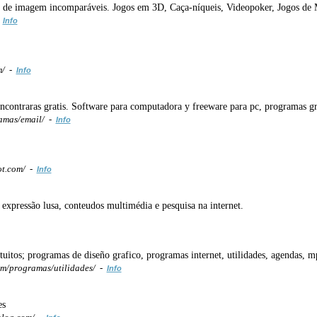
 de imagem incomparáveis. Jogos em 3D, Caça-níqueis, Videopoker, Jogos de Me
-
Info
m/ -
Info
ncontraras gratis. Software para computadora y freeware para pc, programas gr
amas/email/ -
Info
ot.com/ -
Info
expressão lusa, conteudos multimédia e pesquisa na internet.
uitos; programas de diseño grafico, programas internet, utilidades, agendas, m
/programas/utilidades/ -
Info
es