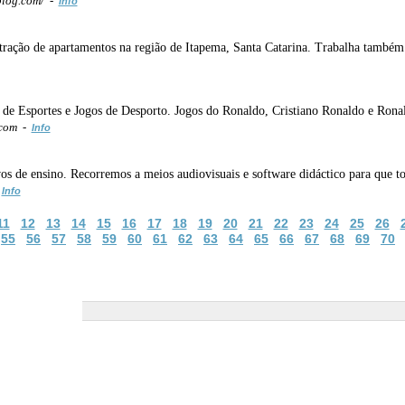
blog.com/ -
Info
stração de apartamentos na região de Itapema, Santa Catarina. Trabalha também
s de Esportes e Jogos de Desporto. Jogos do Ronaldo, Cristiano Ronaldo e Rona
.com -
Info
os de ensino. Recorremos a meios audiovisuais e software didáctico para que 
-
Info
11
12
13
14
15
16
17
18
19
20
21
22
23
24
25
26
55
56
57
58
59
60
61
62
63
64
65
66
67
68
69
70