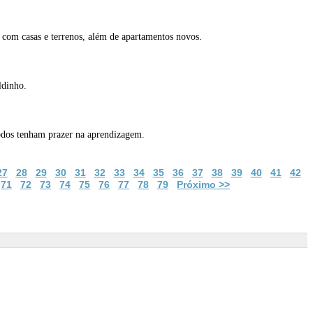
 com casas e terrenos, além de apartamentos novos.
ldinho.
todos tenham prazer na aprendizagem.
27
28
29
30
31
32
33
34
35
36
37
38
39
40
41
42
71
72
73
74
75
76
77
78
79
Próximo >>