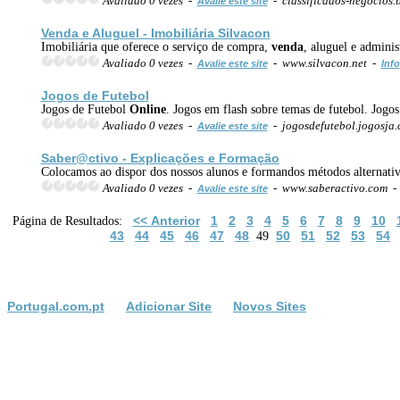
Avaliado 0 vezes -
- classificados-negocios.
Avalie este site
Venda
e Aluguel - Imobiliária Silvacon
Imobiliária que oferece o serviço de compra,
venda
, aluguel e admini
Avaliado 0 vezes -
- www.silvacon.net -
Avalie este site
Info
Jogos de Futebol
Jogos de Futebol
Online
. Jogos em flash sobre temas de futebol. Jogo
Avaliado 0 vezes -
- jogosdefutebol.jogosja
Avalie este site
Saber@ctivo - Explicações e Formação
Colocamos ao dispor dos nossos alunos e formandos métodos alternativ
Avaliado 0 vezes -
- www.saberactivo.com 
Avalie este site
<< Anterior
1
2
3
4
5
6
7
8
9
10
Página de Resultados:
43
44
45
46
47
48
50
51
52
53
54
49
Portugal.com.pt
Adicionar Site
Novos Sites