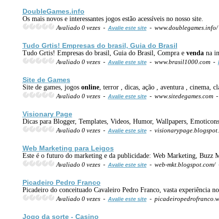
DoubleGames.info
Os mais novos e interessantes jogos estão acessíveis no nosso site.
Avaliado 0 vezes -
- www.doublegames.info
Avalie este site
Tudo Grtis! Empresas do brasil, Guia do Brasil
Tudo Grtis! Empresas do brasil, Guia do Brasil, Compra e
venda
na in
Avaliado 0 vezes -
- www.brasil1000.com -
Avalie este site
Site de Games
Site de games, jogos
online
, terror , dicas, ação , aventura , cinema, c
Avaliado 0 vezes -
- www.sitedegames.com 
Avalie este site
Visionary Page
Dicas para Blogger, Templates, Videos, Humor, Wallpapers, Emoticon
Avaliado 0 vezes -
- visionarypage.blogspo
Avalie este site
Web Marketing para Leigos
Este é o futuro do marketing e da publicidade: Web Marketing, Buzz M
Avaliado 0 vezes -
- web-mkt.blogspot.com/
Avalie este site
Picadeiro Pedro Franco
Picadeiro do conceituado Cavaleiro Pedro Franco, vasta experiência no
Avaliado 0 vezes -
- picadeiropedrofranco.
Avalie este site
Jogo da sorte - Casino