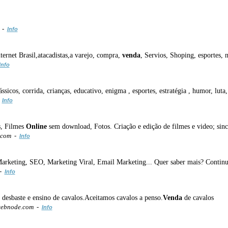
/ -
Info
ternet Brasil,atacadistas,a varejo, compra,
venda
, Servios, Shoping, esportes, 
Info
lássicos, corrida, crianças, educativo, enigma , esportes, estratégia , humor, lut
-
Info
s, Filmes
Online
sem download, Fotos. Criação e edição de filmes e video; sinc
t.com -
Info
arketing, SEO, Marketing Viral, Email Marketing... Quer saber mais? Continue
 -
Info
 desbaste e ensino de cavalos.Aceitamos cavalos a penso.
Venda
de cavalos
webnode.com -
Info