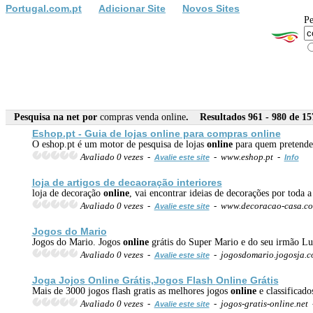
Portugal.com.pt
Adicionar Site
Novos Sites
Pe
Pesquisa na net por
compras venda online
. Resultados 961 - 980 de 15
Eshop.pt - Guia de lojas
online
para
compras
online
O eshop.pt é um motor de pesquisa de lojas
online
para quem pretend
Avaliado 0 vezes -
- www.eshop.pt -
Avalie este site
Info
loja de artigos de decaoração interiores
loja de decoração
online
, vai encontrar ideias de decorações por toda a
Avaliado 0 vezes -
- www.decoracao-casa.c
Avalie este site
Jogos do Mario
Jogos do Mario. Jogos
online
grátis do Super Mario e do seu irmão Lu
Avaliado 0 vezes -
- jogosdomario.jogosja.
Avalie este site
Joga Jojos
Online
Grátis,Jogos Flash
Online
Grátis
Mais de 3000 jogos flash gratis as melhores jogos
online
e classificado
Avaliado 0 vezes -
- jogos-gratis-online.net
Avalie este site