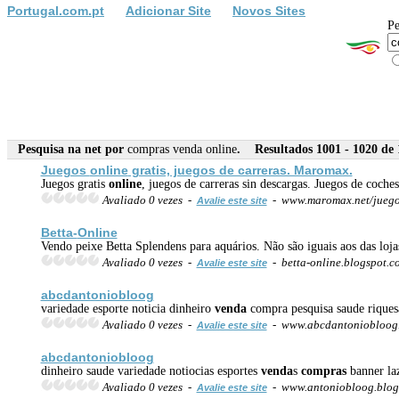
Portugal.com.pt
Adicionar Site
Novos Sites
Pe
Pesquisa na net por
compras venda online
. Resultados 1001 - 1020 de 
Juegos
online
gratis, juegos de carreras. Maromax.
Juegos gratis
online
, juegos de carreras sin descargas. Juegos de coche
Avaliado 0 vezes -
- www.maromax.net/juego
Avalie este site
Betta-
Online
Vendo peixe Betta Splendens para aquários. Não são iguais aos das loj
Avaliado 0 vezes -
- betta-online.blogspot.
Avalie este site
abcdantoniobloog
variedade esporte noticia dinheiro
venda
compra pesquisa saude riquesa 
Avaliado 0 vezes -
- www.abcdantoniobloog
Avalie este site
abcdantoniobloog
dinheiro saude variedade notiocias esportes
venda
s
compras
banner laz
Avaliado 0 vezes -
- www.antoniobloog.blog
Avalie este site