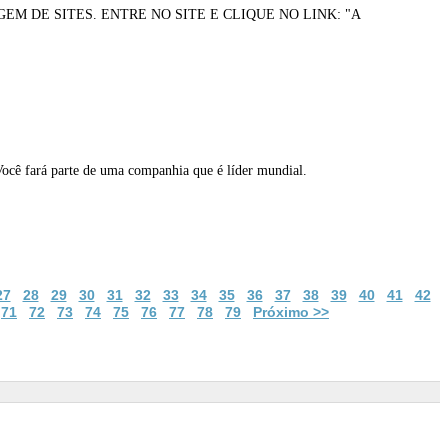
 DE SITES. ENTRE NO SITE E CLIQUE NO LINK: "A
ocê fará parte de uma companhia que é líder mundial.
27
28
29
30
31
32
33
34
35
36
37
38
39
40
41
42
71
72
73
74
75
76
77
78
79
Próximo >>