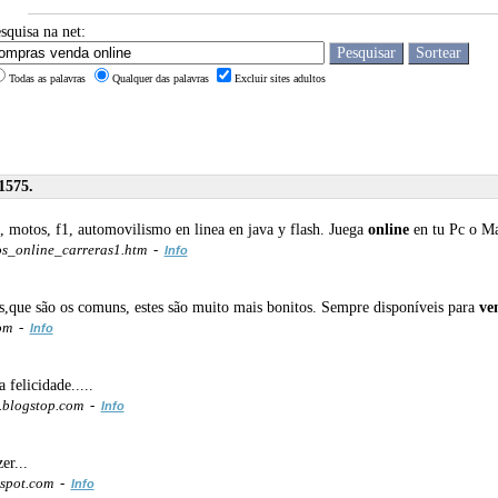
squisa na net:
Todas as palavras
Qualquer das palavras
Excluir sites adultos
1575.
s, motos, f1, automovilismo en linea en java y flash. Juega
online
en tu Pc o M
s_online_carreras1.htm -
Info
as,que são os comuns, estes são muito mais bonitos. Sempre disponíveis para
ve
com -
Info
felicidade.....
.blogstop.com -
Info
er...
spot.com -
Info