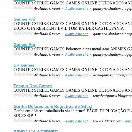
COUNTER STRIKE GAMES GAMES
ONLINE
DETONADOS ANIM
Avaliado 0 vezes -
- gamepro-shadow.blogsp
Avalie este site
Games Pró
COUNTER STRIKE GAMES GAMES
ONLINE
DETONADOS ANIM
DICAS GTA RESIDENT EVIL TOM RAIDER CASTLEVANIA
Avaliado 0 vezes -
- gamepro-shadow.blogspo
Avalie este site
Games Pró
COUNTER STRIKE GAMES Pokemon dicas metal gear ANIMES 
Avaliado 0 vezes -
- gamepro-shadow.blogsp
Avalie este site
BR Games
COUNTER STRIKE GAMES GAMES
ONLINE
DETONADOS ANIM
Avaliado 0 vezes -
- acaogamessp.blogspot.
Avalie este site
Templo Dos Games
COUNTER STRIKE GAMES GAMES
ONLINE
DETONADOS ANIM
Avaliado 0 vezes -
- templeofgames.blogspo
Avalie este site
Ganhe Dólares com Registros de Sites!
Ganhe em dólares trabalhando via internet! FÁCIL DUPLI
SUCESSO!!!
Avaliado 0 vezes -
- www.100crise.ws -
Avalie este site
Info
RENDA VIA INTERNET!