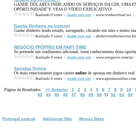
GANHE DÓLARES INDICANDO OS SERVIÇOS DA GDI, UMA EM
OPORTUNIDADE"E VEJA O VÍDEO EXPLICATIVO!
Avaliado 0 vezes -
- www.rendavirtual.ws -
Avalie este site
Ganhe Dinheiro na Internet
Ganhe dinheiro lendo emails, navegando, clicando em sites e muito ma
Avaliado 0 vezes -
- dinheironahoracerta.b
Avalie este site
NEGÓCIO PRÓPRIO EM PART-TIME
Se pretende um rendimento adicional, tome conhecimento desta oportun
Avaliado 0 vezes -
- www.onegocio.com/ztc
Avalie este site
Apostas
Online
Os mais emocionantes jogos casino
online
de apostas em dinheiro real
Avaliado 0 vezes -
- www.apostasonline.com
Avalie este site
<< Anterior
1
2
3
4
5
6
7
8
9
10
Página de Resultados:
43
44
45
46
47
48
49
50
52
53
54
51
Portugal.com.pt
Adicionar Site
Novos Sites