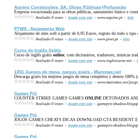
Aquino Construções, SA: Obras Públicas+Perfuração
Empresa vocacionada para as obras públicas, saneamento básico e const
Avaliado 0 vezes -
- www.aquino.pt -
Avalie este site
Info
PTWS - Alojamento Web
Alojamento de sites web a partir de 0,95 Euros, registo do todo o tipo
Avaliado 0 vezes -
- www.ptws.pt -
Avalie este site
Info
Curso de Inglês Grátis
Curso de inglês grátis
online
, com dicionários, tradutores, músicas trad
Avaliado 0 vezes -
- www.inglescurso.net -
Avalie este site
1001 Juegos de mesa, juegos gratis - Maromax.net
Descarga gratis los mejores juegos de mesa completos y demos 100% ju
Avaliado 0 vezes -
- www.maromax.net/juego
Avalie este site
Games Pró
COUNTER STRIKE GAMES GAMES
ONLINE
DETONADOS ANIM
Avaliado 0 vezes -
- gamepro-shadow.blogspo
Avalie este site
Games Pró
JOGOS GAMES CHEATS DICAS DOWNLOAD GTA RESIDENT 
Avaliado 0 vezes -
- gamepro-shadow.blogsp
Avalie este site
Games Pró