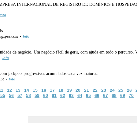
PRESA INTERNACIONAL DE REGISTRO DE DOMÍNIOS E HOSPEDAGEM
Info
is
logspot.com -
Info
idade de negócio. Um negócio fácil de gerir, com ajuda em todo o percurso. V
 -
Info
 com jackpots progressivos acumulados cada vez maiores.
.pt -
Info
11
12
13
14
15
16
17
18
19
20
21
22
23
24
25
26
55
56
57
58
59
60
61
62
63
64
65
66
67
68
69
70