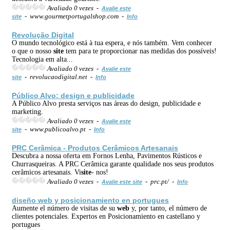
Avaliado 0 vezes -
Avalie este
- www.gourmetportugalshop.com -
site
Info
Revolução Digital
O mundo tecnológico está à tua espera, e nós também. Vem conhecer
o que o nosso
site
tem para te proporcionar nas medidas dos possíveis!
Tecnologia em alta...
Avaliado 0 vezes -
Avalie este
- revolucaodigital.net -
site
Info
Público Alvo: design e publicidade
A Público Alvo presta serviços nas áreas do design, publicidade e
marketing.
Avaliado 0 vezes -
Avalie este
- www.publicoalvo.pt -
site
Info
PRC Cerâmica - Produtos Cerâmicos Artesanais
Descubra a nossa oferta em Fornos Lenha, Pavimentos Rústicos e
Churrasqueiras. A PRC Cerâmica garante qualidade nos seus produtos
cerâmicos artesanais. Vi
site
- nos!
Avaliado 0 vezes -
- prc.pt/ -
Avalie este site
Info
diseño
web
y posicionamiento en portugues
Aumente el número de visitas de su
web
y, por tanto, el número de
clientes potenciales. Expertos en Posicionamiento en castellano y
portugues