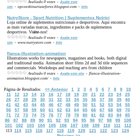
Avaliado 0 vezes -
Avalie este
- opcoesbinariaseforex.blogspot.com -
site
Info
NutryStore - Sport Nutrition | Suplementos Nutrici
Loja online de suplementos nutricionais e desportivos. Aqui encontra
as mais variadas marcas, ingredientes e packs de suplementos
desportivos. Vi
site
-nos!
Avaliado 0 vezes -
Avalie este
- www.nutrystore.com -
site
Info
flanca-illustration-animation
Illustrations works for newspapers, magazines and books, both digital
and traditional media. Animation short films 2d and 3d title sequences
and commercials. Workshops and teaching arts from children
Avaliado 0 vezes -
- flanca-illustration-
Avalie este site
animation.blogspot.com/ -
Info
<< Anterior
1
2
3
4
5
6
7
8
9
10
Página de Resultados:
11
12
13
14
15
16
17
18
19
20
21
22
23
24
25
26
27
28
29
30
31
32
33
34
35
36
37
38
39
40
41
42
43
44
45
46
47
48
49
50
51
52
53
54
55
56
57
58
59
60
61
62
63
64
65
66
67
68
69
70
71
72
73
74
75
76
77
78
79
80
81
82
83
84
85
86
87
88
89
90
91
92
93
94
95
96
97
98
99
100
101
102
103
104
105
106
107
108
109
110
111
112
114
115
116
117
118
119
120
121
122
123
124
113
Próximo >>