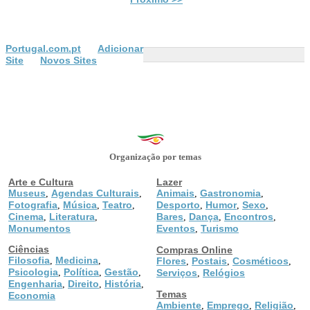
Portugal.com.pt
Adicionar
Site
Novos Sites
Organização por temas
Arte e Cultura
Lazer
Museus
Agendas Culturais
Animais
Gastronomia
,
,
,
,
Fotografia
Música
Teatro
Desporto
Humor
Sexo
,
,
,
,
,
,
Cinema
Literatura
Bares
Dança
Encontros
,
,
,
,
,
Monumentos
Eventos
Turismo
,
Ciências
Compras Online
Filosofia
Medicina
,
,
Flores
Postais
Cosméticos
,
,
,
Psicologia
Política
Gestão
,
,
,
Serviços
Relógios
,
Engenharia
Direito
História
,
,
,
Temas
Economia
Ambiente
Emprego
Religião
,
,
,