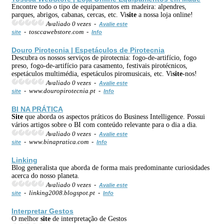
Encontre todo o tipo de equipamentos em madeira: alpendres,
parques, abrigos, cabanas, cercas, etc. Vi
site
a nossa loja online!
Avaliado 0 vezes -
Avalie este
- tosccawebstore.com -
site
Info
Douro Pirotecnia | Espetáculos de Pirotecnia
Descubra os nossos serviços de pirotecnia: fogo-de-artifício, fogo
preso, fogo-de-artifício para casamento, festivais pirotécnicos,
espetáculos multimédia, espetáculos piromusicais, etc. Vi
site
-nos!
Avaliado 0 vezes -
Avalie este
- www.douropirotecnia.pt -
site
Info
BI NA PRÁTICA
Site
que aborda os aspectos práticos do Business Intelligence. Possui
vários artigos sobre o BI com conteúdo relevante para o dia a dia.
Avaliado 0 vezes -
Avalie este
- www.binapratica.com -
site
Info
Link
ing
Blog generalista que aborda de forma mais predominante curiosidades
acerca do nosso planeta.
Avaliado 0 vezes -
Avalie este
- linking2008.blogspot.pt -
site
Info
Interpretar Gestos
O melhor
site
de interpretação de Gestos