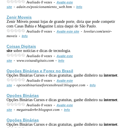
Avaliado 0 vezes -
Avalie este
- adain.es/posicionamiento_web.htm -
site
Info
Zenir Moveis
Zenir Móveis possui lojas de grande porte, diria que pode competir
com Casas Bahia e Magazine Luiza daqui de São Paulo.
Avaliado 0 vezes -
- lovelar.com/zenir-
Avalie este site
moveis -
Info
Coisas Digitais
site
sobre notícias e dicas de tecnologia.
Avaliado 0 vezes -
Avalie este
- www.coisasdigitais.com -
site
Info
Opções Binárias e Forex no Brasil
Opções Binárias Cursos e dicas gratuitas, ganhe dinheiro na
internet
.
Avaliado 0 vezes -
Avalie este
- opcoesbinariaseforexnobrasil.blogspot.com -
site
Info
Opções Binárias
Opções Binárias Cursos e dicas gratuitas, ganhe dinheiro na
internet
.
Avaliado 0 vezes -
Avalie este
- megatraderbr.blogspot.com -
site
Info
Opções Binárias
Opções Binárias Cursos e dicas gratuitas, ganhe dinheiro na
internet
.