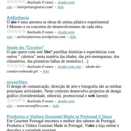
Avaliado 0 vezes -
Avalie este
- interpretargestos.com/ -
site
Info
ArtEpifania
O
site
é uma amostra as obras do artista plástico experimental
J.Moreno e os conceitos do desenvolvimento de cada obra.
Avaliado 0 vezes -
Avalie este
- atelierjmoreno.wordpress.com -
site
Info
Idade do ''Condor''
O que quero com este
Site
? partilhar histórias e experiências com
outros " caloiros" nesta matéria das idades, das pré-menopausas, dos
climatérios, das primeiras falhas de memória (...)
Avaliado 0 vezes -
- idade-do-
Avalie este site
condor.webnode.pt/ -
Info
sevenfiles
O design de comunicação, direcção de arte e fotografia são as minhas
principais actividades. Neste contexto desenvolvo projectos de design
gráfico (fotoidentidade, editorial, promocional e
web
layout)
Avaliado 0 vezes -
Avalie este
- www.sevenfiles.com -
site
Info
Produtos e Vinhos Gourmet Made in Portugal // Gour
Em Gourmet Portugal encontra o melhor dos sabores de Portugal.
Produtos e Vinhos Gourmet Made in Portugal. Vi
site
a loja online e
descubra a variedade gourmet.