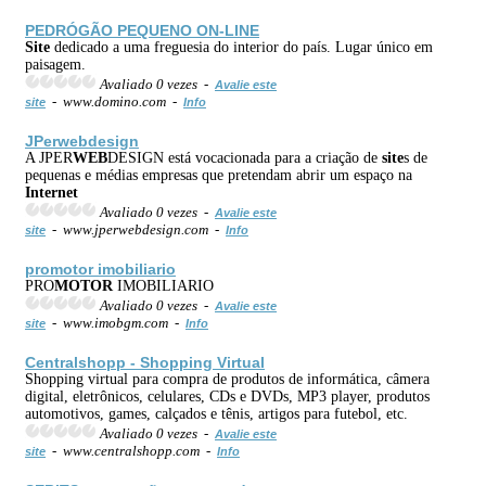
PEDRÓGÃO PEQUENO ON-LINE
Site
dedicado a uma freguesia do interior do país. Lugar único em
paisagem.
Avaliado 0 vezes -
Avalie este
- www.domino.com -
site
Info
JPer
web
design
A JPER
WEB
DESIGN está vocacionada para a criação de
site
s de
pequenas e médias empresas que pretendam abrir um espaço na
Internet
Avaliado 0 vezes -
Avalie este
- www.jperwebdesign.com -
site
Info
pro
motor
imobiliario
PRO
MOTOR
IMOBILIARIO
Avaliado 0 vezes -
Avalie este
- www.imobgm.com -
site
Info
Centralshopp - Shopping Virtual
Shopping virtual para compra de produtos de informática, câmera
digital, eletrônicos, celulares, CDs e DVDs, MP3 player, produtos
automotivos, games, calçados e tênis, artigos para futebol, etc.
Avaliado 0 vezes -
Avalie este
- www.centralshopp.com -
site
Info