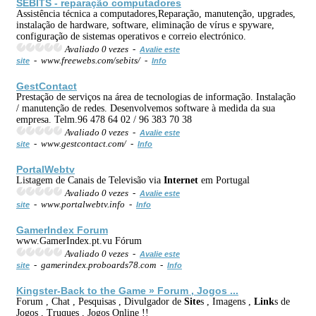
SEBITS - reparação computadores
Assistência técnica a computadores,Reparação, manutenção, upgrades,
instalação de hardware, software, eliminação de vírus e spyware,
configuração de sistemas operativos e correio electrónico.
Avaliado 0 vezes -
Avalie este
- www.freewebs.com/sebits/ -
site
Info
GestContact
Prestação de serviços na área de tecnologias de informação. Instalação
/ manutenção de redes. Desenvolvemos software à medida da sua
empresa. Telm.96 478 64 02 / 96 383 70 38
Avaliado 0 vezes -
Avalie este
- www.gestcontact.com/ -
site
Info
Portal
Web
tv
Listagem de Canais de Televisão via
Internet
em Portugal
Avaliado 0 vezes -
Avalie este
- www.portalwebtv.info -
site
Info
GamerIndex Forum
www.GamerIndex.pt.vu Fórum
Avaliado 0 vezes -
Avalie este
- gamerindex.proboards78.com -
site
Info
Kingster-Back to the Game » Forum , Jogos ...
Forum , Chat , Pesquisas , Divulgador de
Site
s , Imagens ,
Link
s de
Jogos , Truques , Jogos Online !!