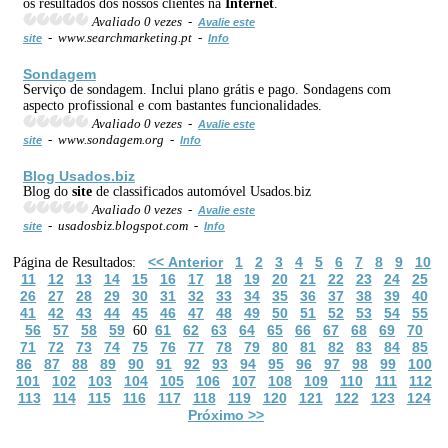
os resultados dos nossos clientes na
Internet
.
Avaliado 0 vezes -
Avalie este
- www.searchmarketing.pt -
site
Info
Sondagem
Serviço de sondagem. Inclui plano grátis e pago. Sondagens com
aspecto profissional e com bastantes funcionalidades.
Avaliado 0 vezes -
Avalie este
- www.sondagem.org -
site
Info
Blog Usados.biz
Blog do
site
de classificados automóvel Usados.biz
Avaliado 0 vezes -
Avalie este
- usadosbiz.blogspot.com -
site
Info
<< Anterior
1
2
3
4
5
6
7
8
9
10
Página de Resultados:
11
12
13
14
15
16
17
18
19
20
21
22
23
24
25
26
27
28
29
30
31
32
33
34
35
36
37
38
39
40
41
42
43
44
45
46
47
48
49
50
51
52
53
54
55
56
57
58
59
61
62
63
64
65
66
67
68
69
70
60
71
72
73
74
75
76
77
78
79
80
81
82
83
84
85
86
87
88
89
90
91
92
93
94
95
96
97
98
99
100
101
102
103
104
105
106
107
108
109
110
111
112
113
114
115
116
117
118
119
120
121
122
123
124
Próximo >>