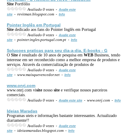
Site
Portfólio
Avaliado 0 vezes -
Avalie este
- revitman.blogspot.com -
site
Info
Pointer Inglês em Portugal
Site
dedicado aos fans do Pointer Inglês em Portugal
Avaliado 0 vezes -
Avalie este
- pointer.ingles.portugal.com.pt -
site
Info
Solucoes praticas para seu dia-a-dia. E-books - G
O
Site
é resultado de 10 anos de pesquisa em
WEB
Business, tendo
interesse em ser reconhecido como a melhor empresa de produtos e
serviços. Através da comercialização de produtos de
Avaliado 0 vezes -
Avalie este
- www.maisquevencedor.net -
site
Info
www.onrj.com
www.onrj.com vi
site
nosso
site
e verifique nossos parceiros
comerciais.
Avaliado 0 vezes -
- www.onrj.com -
Avalie este site
Info
Ideias Maradas
Programas uteis e informações bastante interessantes. Actualizado
diariamente!!
Avaliado 0 vezes -
Avalie este
- ideiasmaradas.blogspot.com -
site
Info