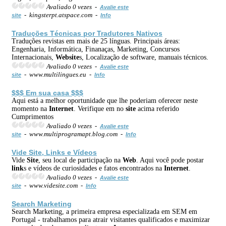
Avaliado 0 vezes -
Avalie este
- kingsterpt.atspace.com -
site
Info
Traduções Técnicas por Tradutores Nativos
Traduções revistas em mais de 25 línguas. Principais áreas:
Engenharia, Informática, Finanaças, Marketing, Concursos
Internacionais,
Web
site
s, Localização de software, manuais técnicos.
Avaliado 0 vezes -
Avalie este
- www.multilingues.eu -
site
Info
$$$ Em sua casa $$$
Aqui está a melhor oportunidade que lhe poderiam oferecer neste
momento na
Internet
. Verifique em no
site
acima referido
Cumprimentos
Avaliado 0 vezes -
Avalie este
- www.multiprogramapt.blog.com -
site
Info
Vide
Site
,
Link
s e Vídeos
Vide
Site
, seu local de participação na
Web
. Aqui você pode postar
link
s e vídeos de curiosidades e fatos encontrados na
Internet
.
Avaliado 0 vezes -
Avalie este
- www.videsite.com -
site
Info
Search Marketing
Search Marketing, a primeira empresa especializada em SEM em
Portugal - trabalhamos para atrair visitantes qualificados e maximizar