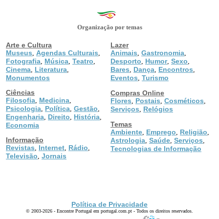
Organização por temas
Arte e Cultura
Lazer
Museus
Agendas Culturais
Animais
Gastronomia
,
,
,
,
Fotografia
Música
Teatro
Desporto
Humor
Sexo
,
,
,
,
,
,
Cinema
Literatura
Bares
Dança
Encontros
,
,
,
,
,
Monumentos
Eventos
Turismo
,
Ciências
Compras Online
Filosofia
Medicina
,
,
Flores
Postais
Cosméticos
,
,
,
Psicologia
Política
Gestão
,
,
,
Serviços
Relógios
,
Engenharia
Direito
História
,
,
,
Temas
Economia
Ambiente
Emprego
Religião
,
,
,
Informação
Astrologia
Saúde
Serviços
,
,
,
Revistas
Internet
Rádio
,
,
,
Tecnologias de Informação
Televisão
Jornais
,
Política de Privacidade
© 2003-2026 - Encontre Portugal em portugal.com.pt - Todos os direitos reservados.