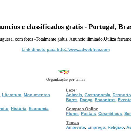
uncios e classificados gratis - Portugal, Bras
uguesa, com fotos -Totalmente grátis. Anuncio ilimitado.Utiliza ferramen
Link directo para http://www.adwebfree.com
Organização por temas
Lazer
Literatura
Monumentos
Animais
Gastronomia
Desporto
,
,
,
,
Bares
Dança
Encontros
Event
,
,
,
reito
História
Economia
,
,
Compras Online
Flores
Postais
Cosméticos
Ser
,
,
,
Temas
Ambiente
Emprego
Religião
As
,
,
,