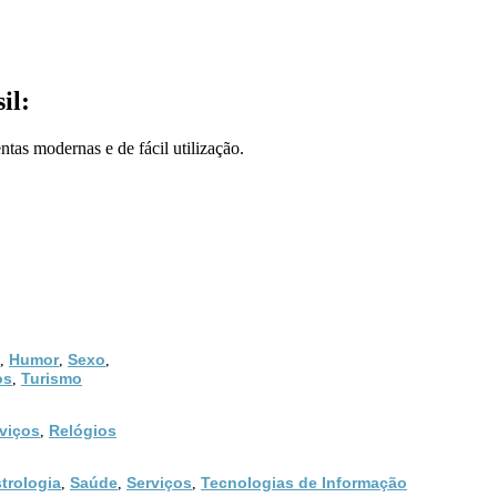
il:
tas modernas e de fácil utilização.
Humor
Sexo
,
,
,
os
Turismo
,
viços
Relógios
,
trologia
Saúde
Serviços
Tecnologias de Informação
,
,
,