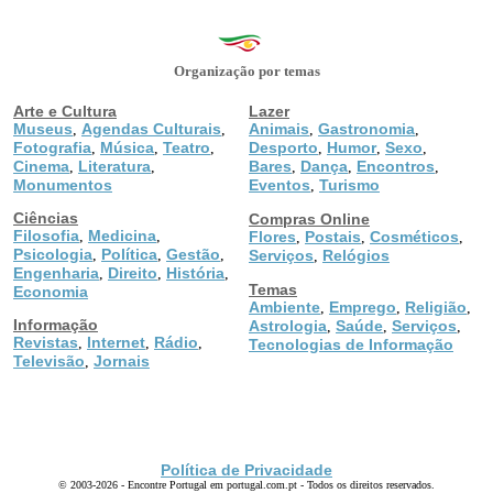
Organização por temas
Arte e Cultura
Lazer
Museus
Agendas Culturais
Animais
Gastronomia
,
,
,
,
Fotografia
Música
Teatro
Desporto
Humor
Sexo
,
,
,
,
,
,
Cinema
Literatura
Bares
Dança
Encontros
,
,
,
,
,
Monumentos
Eventos
Turismo
,
Ciências
Compras Online
Filosofia
Medicina
,
,
Flores
Postais
Cosméticos
,
,
,
Psicologia
Política
Gestão
,
,
,
Serviços
Relógios
,
Engenharia
Direito
História
,
,
,
Temas
Economia
Ambiente
Emprego
Religião
,
,
,
Informação
Astrologia
Saúde
Serviços
,
,
,
Revistas
Internet
Rádio
,
,
,
Tecnologias de Informação
Televisão
Jornais
,
Política de Privacidade
© 2003-2026 - Encontre Portugal em portugal.com.pt - Todos os direitos reservados.