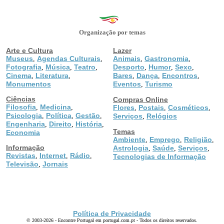
Organização por temas
Arte e Cultura
Lazer
Museus
Agendas Culturais
Animais
Gastronomia
,
,
,
,
Fotografia
Música
Teatro
Desporto
Humor
Sexo
,
,
,
,
,
,
Cinema
Literatura
Bares
Dança
Encontros
,
,
,
,
,
Monumentos
Eventos
Turismo
,
Ciências
Compras Online
Filosofia
Medicina
,
,
Flores
Postais
Cosméticos
,
,
,
Psicologia
Política
Gestão
,
,
,
Serviços
Relógios
,
Engenharia
Direito
História
,
,
,
Temas
Economia
Ambiente
Emprego
Religião
,
,
,
Informação
Astrologia
Saúde
Serviços
,
,
,
Revistas
Internet
Rádio
,
,
,
Tecnologias de Informação
Televisão
Jornais
,
Política de Privacidade
© 2003-2026 - Encontre Portugal em portugal.com.pt - Todos os direitos reservados.