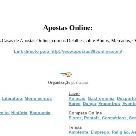
Apostas Online:
 Casas de Apostas Online, com os Detalhes sobre Bónus, Mercados, O
Link directo para http://www.apostas365online.com/
Organização por temas
Lazer
Literatura
Monumentos
Animais
Gastronomia
Desporto
,
,
,
,
Bares
Dança
Encontros
Event
,
,
,
reito
História
Economia
,
,
Compras Online
Flores
Postais
Cosméticos
Ser
,
,
,
Temas
Ambiente
Emprego
Religião
As
,
,
,