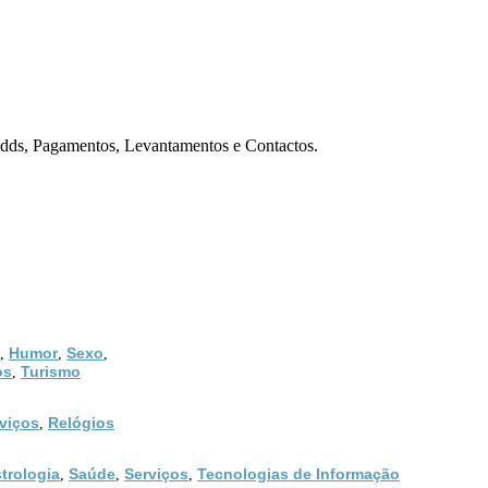
dds, Pagamentos, Levantamentos e Contactos.
Humor
Sexo
,
,
,
os
Turismo
,
viços
Relógios
,
trologia
Saúde
Serviços
Tecnologias de Informação
,
,
,