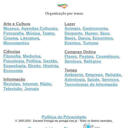
Organização por temas
Arte e Cultura
Lazer
Museus
Agendas Culturais
Animais
Gastronomia
,
,
,
,
Fotografia
Música
Teatro
Desporto
Humor
Sexo
,
,
,
,
,
,
Cinema
Literatura
Bares
Dança
Encontros
,
,
,
,
,
Monumentos
Eventos
Turismo
,
Ciências
Compras Online
Filosofia
Medicina
,
,
Flores
Postais
Cosméticos
,
,
,
Psicologia
Política
Gestão
,
,
,
Serviços
Relógios
,
Engenharia
Direito
História
,
,
,
Temas
Economia
Ambiente
Emprego
Religião
,
,
,
Informação
Astrologia
Saúde
Serviços
,
,
,
Revistas
Internet
Rádio
,
,
,
Tecnologias de Informação
Televisão
Jornais
,
Política de Privacidade
© 2003-2026 - Encontre Portugal em portugal.com.pt - Todos os direitos reservados.