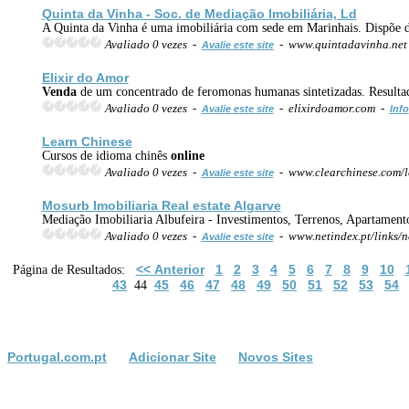
Quinta da Vinha - Soc. de Mediação Imobiliária, Ld
A Quinta da Vinha é uma imobiliária com sede em Marinhais. Dispõe de t
Avaliado 0 vezes -
- www.quintadavinha.ne
Avalie este site
Elixir do Amor
Venda
de um concentrado de feromonas humanas sintetizadas. Resultad
Avaliado 0 vezes -
- elixirdoamor.com -
Avalie este site
Info
Learn Chinese
Cursos de idioma chinês
online
Avaliado 0 vezes -
- www.clearchinese.com/l
Avalie este site
Mosurb Imobiliaria Real estate Algarve
Mediação Imobiliaria Albufeira - Investimentos, Terrenos, Apartament
Avaliado 0 vezes -
- www.netindex.pt/links/n
Avalie este site
<< Anterior
1
2
3
4
5
6
7
8
9
10
Página de Resultados:
43
45
46
47
48
49
50
51
52
53
54
44
Portugal.com.pt
Adicionar Site
Novos Sites