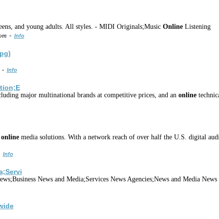
ens, and young adults. All styles. - MIDI Originals;Music
Online
Listening
com -
Info
pg)
m -
Info
tion;E
luding major multinational brands at competitive prices, and an
online
technic
f
online
media solutions. With a network reach of over half the U.S. digital aud
-
Info
;Servi
News;Business News and Media;Services News Agencies;News and Media News 
wide