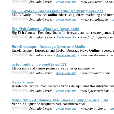
Avaliado 0 vezes -
- www.weatheronline.co.
Avalie este site
MOJO Works - Internet Marketing Marketing Services
MOJO Works - Provides
online
advertising, direct marketing and inte
Avaliado 0 vezes -
- www.mediaplex.com -
Avalie este site
I
Big Fish Games - Windows Downloads
Big Fish Games - Free downloads for freeware and shareware games.
Avaliado 0 vezes -
- www.bigfishgames.com
Avalie este site
EuroDressage - Dressage News and Media
EuroDressage - European and Global Dressage News
Online
. Scores, 
Avaliado 0 vezes -
- www.eurodressage.com
Avalie este site
estou
online
... e você já está?!
Elaboramos e alojamos páginas e web sites gratuitamente
Avaliado 0 vezes -
- www.estouonline.com 
Avalie este site
Bytes a mais
Assistencia tecnica, manutencao e
venda
de equipamentos informatico
Avaliado 0 vezes -
- www.bytesamais.com -
Avalie este site
Munditubo - Andaimes, Máquinas e Equipamentos, Lda
Venda
e aluguer de máquinas para construção civil.
Avaliado 0 vezes -
- www.munditubo.pt -
Avalie este site
In