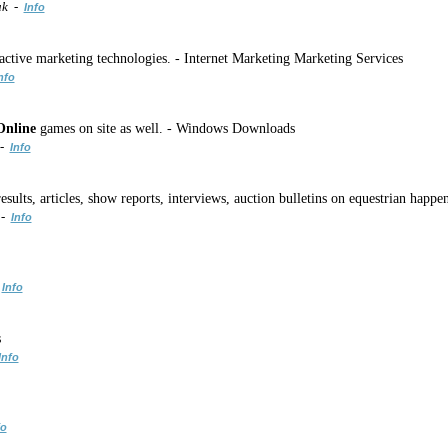
uk -
Info
ractive marketing technologies. - Internet Marketing Marketing Services
nfo
Online
games on site as well. - Windows Downloads
 -
Info
results, articles, show reports, interviews, auction bulletins on equestrian ha
 -
Info
-
Info
s
Info
fo