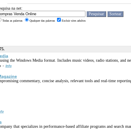
squisa na net:
Todas as palavras
Qualquer das palavras
Excluir sites adultos
75.
edia
sing the Windows Media format. Includes music videos, radio stations, and n
m -
Info
Magazine
mpromising commentary, concise analysis, relevant tools and real-time repor
nfo
s
ompany that specializes in performance-based affiliate programs and search mar