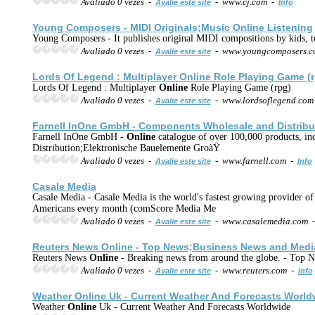
Avaliado 0 vezes -
- www.cj.com -
Avalie este site
Info
Young Composers - MIDI Originals;Music
Online
Listening
Young Composers - It publishes original MIDI compositions by kids, te
Avaliado 0 vezes -
- www.youngcomposers.
Avalie este site
Lords Of Legend : Multiplayer
Online
Role Playing Game (r
Lords Of Legend : Multiplayer
Online
Role Playing Game (rpg)
Avaliado 0 vezes -
- www.lordsoflegend.co
Avalie este site
Farnell InOne GmbH - Components Wholesale and Distribu
Farnell InOne GmbH -
Online
catalogue of over 100,000 products, inc
Distribution;Elektronische Bauelemente GroàŸ
Avaliado 0 vezes -
- www.farnell.com -
Avalie este site
Info
Casale Media
Casale Media - Casale Media is the world's fastest growing provider o
Americans every month (comScore Media Me
Avaliado 0 vezes -
- www.casalemedia.com 
Avalie este site
Reuters News
Online
- Top News;Business News and Media
Reuters News
Online
- Breaking news from around the globe. - Top 
Avaliado 0 vezes -
- www.reuters.com -
Avalie este site
Info
Weather
Online
Uk - Current Weather And Forecasts World
Weather
Online
Uk - Current Weather And Forecasts Worldwide