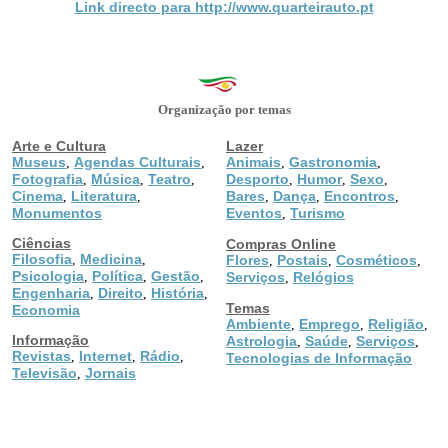
Link directo para http://www.quarteirauto.pt
Organização por temas
Arte e Cultura
Lazer
Museus
Agendas Culturais
Animais
Gastronomia
,
,
,
,
Fotografia
Música
Teatro
Desporto
Humor
Sexo
,
,
,
,
,
,
Cinema
Literatura
Bares
Dança
Encontros
,
,
,
,
,
Monumentos
Eventos
Turismo
,
Ciências
Compras Online
Filosofia
Medicina
,
,
Flores
Postais
Cosméticos
,
,
,
Psicologia
Política
Gestão
,
,
,
Serviços
Relógios
,
Engenharia
Direito
História
,
,
,
Temas
Economia
Ambiente
Emprego
Religião
,
,
,
Informação
Astrologia
Saúde
Serviços
,
,
,
Revistas
Internet
Rádio
,
,
,
Tecnologias de Informação
Televisão
Jornais
,