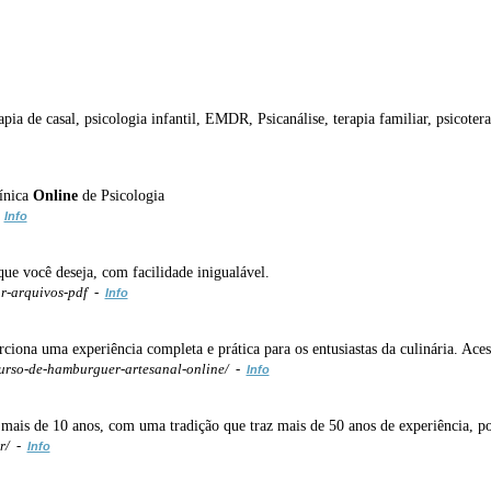
rapia de casal, psicologia infantil, EMDR, Psicanálise, terapia familiar, psicotera
ínica
Online
de Psicologia
-
Info
ue você deseja, com facilidade inigualável.
ar-arquivos-pdf -
Info
ona uma experiência completa e prática para os entusiastas da culinária. Acess
urso-de-hamburguer-artesanal-online/ -
Info
ais de 10 anos, com uma tradição que traz mais de 50 anos de experiência, por 
r/ -
Info