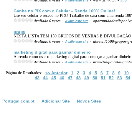
Avaliado 0 vezes -
- www.twinkl.pt -
Avalie este site
Info
Ganhe no PIX com o Celular – Renda 100%
Online
!
Use seu celular e receba no PIX! Trabalhe de casa com uma renda 1
Avaliado 0 vezes -
- oportunidadesdisponivei
Avalie este site
grups
NESTA LISTA TEM 150 GRUPOS DE
VENDA
S E DIVULGAÇÃO
Avaliado 0 vezes -
- abre.ai/1500-grupos-gr
Avalie este site
marketing digital para ganhar dinheiro
Aprenda como usar o marketing digital para começar a ganhar dinheir
Avaliado 0 vezes -
- marketing-digital-ganh
Avalie este site
<< Anterior
1
2
3
4
5
6
7
8
9
10
Página de Resultados:
43
44
45
46
47
48
49
50
51
52
53
54
Portugal.com.pt
Adicionar Site
Novos Sites