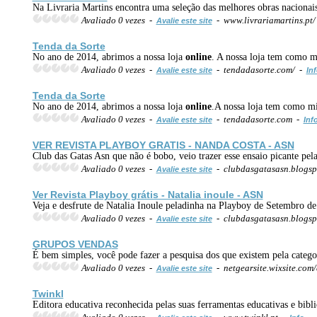
Na Livraria Martins encontra uma seleção das melhores obras nacionais e
Avaliado 0 vezes -
- www.livrariamartins.pt
Avalie este site
Tenda da Sorte
No ano de 2014, abrimos a nossa loja
online
. A nossa loja tem como mi
Avaliado 0 vezes -
- tendadasorte.com/ -
Avalie este site
In
Tenda da Sorte
No ano de 2014, abrimos a nossa loja
online
.A nossa loja tem como mis
Avaliado 0 vezes -
- tendadasorte.com -
Avalie este site
Inf
VER REVISTA PLAYBOY GRATIS - NANDA COSTA - ASN
Club das Gatas Asn que não é bobo, veio trazer esse ensaio picante pe
Avaliado 0 vezes -
- clubdasgatasasn.blogsp
Avalie este site
Ver Revista Playboy grátis - Natalia inoule - ASN
Veja e desfrute de Natalia Inoule peladinha na Playboy de Setembro de
Avaliado 0 vezes -
- clubdasgatasasn.blogsp
Avalie este site
GRUPOS
VENDA
S
É bem simples, você pode fazer a pesquisa dos que existem pela catego
Avaliado 0 vezes -
- netgearsite.wixsite.c
Avalie este site
Twinkl
Editora educativa reconhecida pelas suas ferramentas educativas e bibl