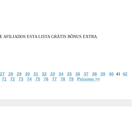
E AFILIADOS ESTA LISTA GRÁTIS BÔNUS EXTRA.
27
28
29
30
31
32
33
34
35
36
37
38
39
40
42
41
71
72
73
74
75
76
77
78
79
Próximo >>