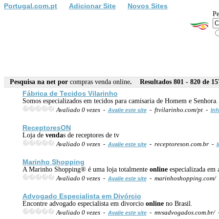
Portugal.com.pt
Adicionar Site
Novos Sites
Pe
Pesquisa na net por
compras venda online
. Resultados 801 - 820 de 15
Fábrica de Tecidos Vilarinho
Somos especializados em tecidos para camisaria de Homem e Senhora. V
Avaliado 0 vezes -
- ftvilarinho.com/pt -
Avalie este site
Inf
ReceptoresON
Loja de
venda
s de receptores de tv
Avaliado 0 vezes -
- receptoreson.com.br -
Avalie este site
I
Marinho Shopping
A Marinho Shopping® é uma loja totalmente
online
especializada em 
Avaliado 0 vezes -
- marinhoshopping.com/
Avalie este site
Advogado Especialista em Divórcio
Encontre advogado especialista em divorcio
online
no Brasil.
Avaliado 0 vezes -
- mvsadvogados.com.br/
Avalie este site