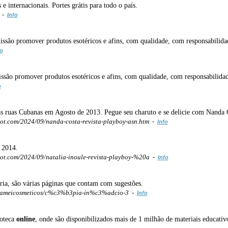
 internacionais. Portes grátis para todo o país.
/ -
Info
ssão promover produtos esotéricos e afins, com qualidade, com responsabilidade
fo
são promover produtos esotéricos e afins, com qualidade, com responsabilidade 
o
las ruas Cubanas em Agosto de 2013. Pegue seu charuto e se delicie com Nanda 
ot.com/2024/09/nanda-costa-revista-playboy-asn.htm -
Info
 2014.
ot.com/2024/09/natalia-inoule-revista-playboy-%20a -
Info
ria, são várias páginas que contam com sugestões.
om/ameicosmeticos/c%c3%b3pia-in%c3%adcio-3 -
Info
ioteca
online
, onde são disponibilizados mais de 1 milhão de materiais educativo