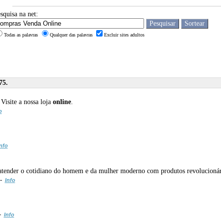
squisa na net:
Todas as palavras
Qualquer das palavras
Excluir sites adultos
75.
isite a nossa loja
online
.
o
nfo
atender o cotidiano do homem e da mulher moderno com produtos revolucionário
 -
Info
 -
Info