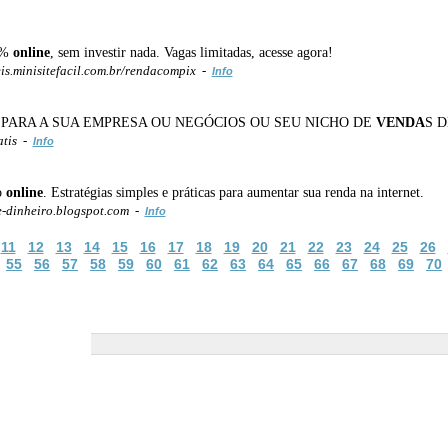
00%
online
, sem investir nada. Vagas limitadas, acesse agora!
s.minisitefacil.com.br/rendacompix -
Info
 PARA A SUA EMPRESA OU NEGÓCIOS OU SEU NICHO DE
VENDA
S D
atis -
Info
o
online
. Estratégias simples e práticas para aumentar sua renda na internet.
e-dinheiro.blogspot.com -
Info
11
12
13
14
15
16
17
18
19
20
21
22
23
24
25
26
55
56
57
58
59
60
61
62
63
64
65
66
67
68
69
70