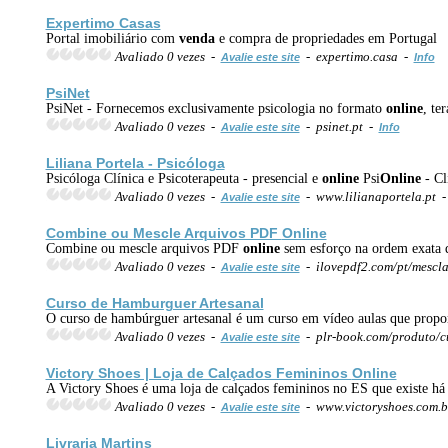
Expertimo Casas
Portal imobiliário com
venda
e compra de propriedades em Portugal
Avaliado 0 vezes -
- expertimo.casa -
Avalie este site
Info
PsiNet
PsiNet - Fornecemos exclusivamente psicologia no formato
online
, te
Avaliado 0 vezes -
- psinet.pt -
Avalie este site
Info
Liliana Portela - Psicóloga
Psicóloga Clínica e Psicoterapeuta - presencial e
online
Psi
Online
- Cl
Avaliado 0 vezes -
- www.lilianaportela.pt 
Avalie este site
Combine ou Mescle Arquivos PDF
Online
Combine ou mescle arquivos PDF
online
sem esforço na ordem exata q
Avaliado 0 vezes -
- ilovepdf2.com/pt/mescl
Avalie este site
Curso de Hamburguer Artesanal
O curso de hambúrguer artesanal é um curso em vídeo aulas que proporci
Avaliado 0 vezes -
- plr-book.com/produto/c
Avalie este site
Victory Shoes | Loja de Calçados Femininos
Online
A Victory Shoes é uma loja de calçados femininos no ES que existe há m
Avaliado 0 vezes -
- www.victoryshoes.com.b
Avalie este site
Livraria Martins