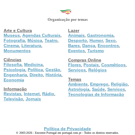
Organização por temas
Arte e Cultura
Lazer
Museus
Agendas Culturais
Animais
Gastronomia
,
,
,
,
Fotografia
Música
Teatro
Desporto
Humor
Sexo
,
,
,
,
,
,
Cinema
Literatura
Bares
Dança
Encontros
,
,
,
,
,
Monumentos
Eventos
Turismo
,
Ciências
Compras Online
Filosofia
Medicina
,
,
Flores
Postais
Cosméticos
,
,
,
Psicologia
Política
Gestão
,
,
,
Serviços
Relógios
,
Engenharia
Direito
História
,
,
,
Temas
Economia
Ambiente
Emprego
Religião
,
,
,
Informação
Astrologia
Saúde
Serviços
,
,
,
Revistas
Internet
Rádio
,
,
,
Tecnologias de Informação
Televisão
Jornais
,
Política de Privacidade
© 2003-2026 - Encontre Portugal em portugal.com.pt - Todos os direitos reservados.