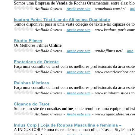
Somos uma Empresa de
Venda
de Rochas Ornamentais, entre elas: bloc
Avaliado 0 vezes -
- stonebank.com.br/ -
Avalie este site
Inf
Isadora Paris: Têxtil-lar de Altíssima Qualidade
Temos disponível para si uma vasta coleção de têxteis-lar capazes de t
Avaliado 0 vezes -
- www.isadora-paris.com/
Avalie este site
Studio Filmes
Os Melhores Filmes
Online
Avaliado 0 vezes -
- studiofilmes.net/ -
Avalie este site
Info
Esotericos do Oriente
Faça uma consulta de tarot com os melhores profissionais da área esot
Avaliado 0 vezes -
- www.esotericosdoorient
Avalie este site
Rainhas Misticas
Faça uma consulta de tarot com os melhores profissionais da área esot
Avaliado 0 vezes -
- www.rainhasmisticas.co
Avalie este site
Ciganos do Tarot
Somos um site de consultas
online
, onde reunimos uma equipe profissi
Avaliado 0 vezes -
- www.ciganosdotarot.co
Avalie este site
Indus Corp | Loja de Roupas Masculina e feminina –
A INDUS CORP é uma marca de roupa masculina “Casual Style” no Espir