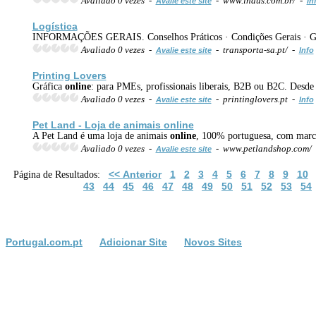
Avaliado 0 vezes -
- www.indus.com.br/ -
Avalie este site
In
Logística
INFORMAÇÕES GERAIS. Conselhos Práticos · Condições Gerais ·
Avaliado 0 vezes -
- transporta-sa.pt/ -
Avalie este site
Info
Printing Lovers
Gráfica
online
: para PMEs, profissionais liberais, B2B ou B2C. Desde ca
Avaliado 0 vezes -
- printinglovers.pt -
Avalie este site
Info
Pet Land - Loja de animais
online
A Pet Land é uma loja de animais
online
, 100% portuguesa, com marca r
Avaliado 0 vezes -
- www.petlandshop.com/
Avalie este site
<< Anterior
1
2
3
4
5
6
7
8
9
10
Página de Resultados:
43
44
45
46
47
48
49
50
51
52
53
54
Portugal.com.pt
Adicionar Site
Novos Sites