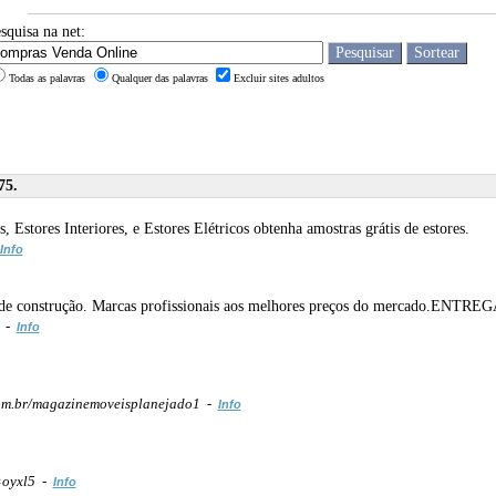
squisa na net:
Todas as palavras
Qualquer das palavras
Excluir sites adultos
75.
Estores Interiores, e Estores Elétricos obtenha amostras grátis de estores.
Info
etos de construção. Marcas profissionais aos melhores preços do mercado.ENT
/ -
Info
m.br/magazinemoveisplanejado1 -
Info
=oyxl5 -
Info