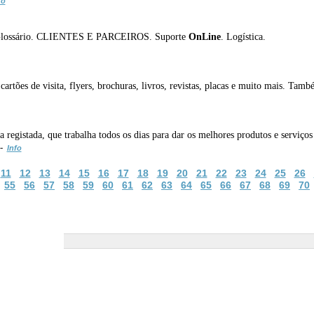
fo
 Glossário. CLIENTES E PARCEIROS. Suporte
OnLine
. Logística.
rtões de visita, flyers, brochuras, livros, revistas, placas e muito mais. També
egistada, que trabalha todos os dias para dar os melhores produtos e serviços 
 -
Info
11
12
13
14
15
16
17
18
19
20
21
22
23
24
25
26
55
56
57
58
59
60
61
62
63
64
65
66
67
68
69
70