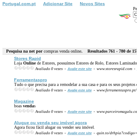
Portugal.com.pt
Adicionar Site
Novos Sites
Pe
Pesquisa na net por
compras venda online
. Resultados 761 - 780 de 15
Stores Rapid
Loja
Online
de Estores, possuímos Estores de Rolo, Estores Laminados, 
Avaliado 0 vezes -
- www.storesrapid.com -
Avalie este site
Ferramentaspro
Tudo o que precisa para a remodelar a sua casa e para os seus proj
Avaliado 0 vezes -
- www.ferramentaspro.pt
Avalie este site
Magazine
boas
venda
s
Avaliado 0 vezes -
- www.parceiromagalu.co
Avalie este site
Alugue ou
venda
seu imóvel agora
Agora ficou fácil alugar ou vender seu imóvel.
Avaliado 0 vezes -
- quin.to/drhpia?codigo
Avalie este site