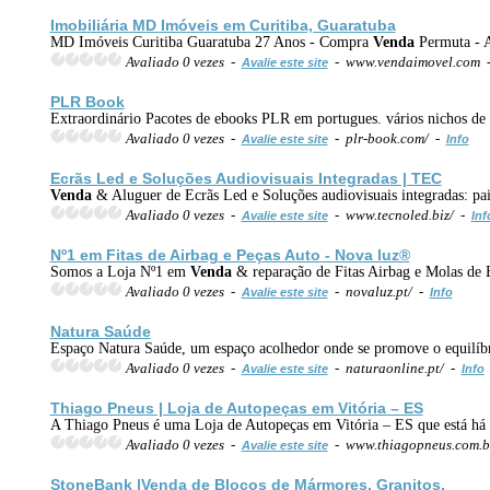
Imobiliária MD Imóveis em Curitiba, Guaratuba
MD Imóveis Curitiba Guaratuba 27 Anos - Compra
Venda
Permuta - A
Avaliado 0 vezes -
- www.vendaimovel.com 
Avalie este site
PLR Book
Extraordinário Pacotes de ebooks PLR em portugues. vários nichos d
Avaliado 0 vezes -
- plr-book.com/ -
Avalie este site
Info
Ecrãs Led e Soluções Audiovisuais Integradas | TEC
Venda
& Aluguer de Ecrãs Led e Soluções audiovisuais integradas: pai
Avaliado 0 vezes -
- www.tecnoled.biz/ -
Avalie este site
Inf
Nº1 em Fitas de Airbag e Peças Auto - Nova luz®
Somos a Loja Nº1 em
Venda
& reparação de Fitas Airbag e Molas de 
Avaliado 0 vezes -
- novaluz.pt/ -
Avalie este site
Info
Natura Saúde
Espaço Natura Saúde, um espaço acolhedor onde se promove o equilíbrio
Avaliado 0 vezes -
- naturaonline.pt/ -
Avalie este site
Info
Thiago Pneus | Loja de Autopeças em Vitória – ES
A Thiago Pneus é uma Loja de Autopeças em Vitória – ES que está há
Avaliado 0 vezes -
- www.thiagopneus.com.b
Avalie este site
StoneBank |
Venda
de Blocos de Mármores, Granitos,