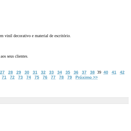
m vinil decorativo e material de escritório.
aos seus clientes.
27
28
29
30
31
32
33
34
35
36
37
38
40
41
42
39
71
72
73
74
75
76
77
78
79
Próximo >>