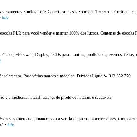
partamentos Studios Lofts Coberturas Casas Sobrados Terrenos - Curitiba - Gu
-
Info
e ebooks PLR para você vender e manter 100% dos lucros. Centenas de ebooks
néis led, videowall, Display, LCDs para montras, publicidade, eventos, feiras,
o
Enrolamento. Para várias marcas e modelos. Dúvidas Ligue 📞 913 852 770
 e a medicina natural, através de produtos naturais e saudáveis.
 5 anos no mercado, atuando com a
venda
de pneus, amortecedores, componentes
r/ -
Info