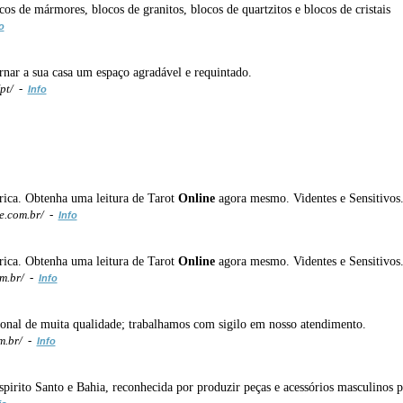
os de mármores, blocos de granitos, blocos de quartzitos e blocos de cristais
o
ornar a sua casa um espaço agradável e requintado.
pt/ -
Info
érica. Obtenha uma leitura de Tarot
Online
agora mesmo. Videntes e Sensitivos.
e.com.br/ -
Info
érica. Obtenha uma leitura de Tarot
Online
agora mesmo. Videntes e Sensitivos.
m.br/ -
Info
onal de muita qualidade; trabalhamos com sigilo em nosso atendimento.
m.br/ -
Info
ito Santo e Bahia, reconhecida por produzir peças e acessórios masculinos pe