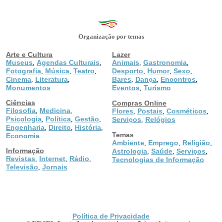
Organização por temas
Arte e Cultura
Lazer
Museus
Agendas Culturais
Animais
Gastronomia
,
,
,
,
Fotografia
Música
Teatro
Desporto
Humor
Sexo
,
,
,
,
,
,
Cinema
Literatura
Bares
Dança
Encontros
,
,
,
,
,
Monumentos
Eventos
Turismo
,
Ciências
Compras Online
Filosofia
Medicina
,
,
Flores
Postais
Cosméticos
,
,
,
Psicologia
Política
Gestão
,
,
,
Serviços
Relógios
,
Engenharia
Direito
História
,
,
,
Temas
Economia
Ambiente
Emprego
Religião
,
,
,
Informação
Astrologia
Saúde
Serviços
,
,
,
Revistas
Internet
Rádio
,
,
,
Tecnologias de Informação
Televisão
Jornais
,
Política de Privacidade