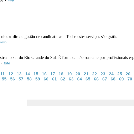
/pt -
Info
ículos
online
e gestão de candidaturas - Todos estes serviços são grátis
-
Info
extremo sul do Rio Grande do Sul. É formada não somente por profissionais es
 -
Info
11
12
13
14
15
16
17
18
19
20
21
22
23
24
25
26
55
56
57
58
59
60
61
62
63
64
65
66
67
68
69
70