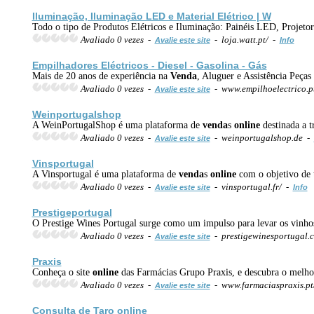
Iluminação, Iluminação LED e Material Elétrico | W
Todo o tipo de Produtos Elétricos e Iluminação: Painéis LED, Projet
Avaliado 0 vezes -
- loja.watt.pt/ -
Avalie este site
Info
Empilhadores Eléctricos - Diesel - Gasolina - Gás
Mais de 20 anos de experiência na
Venda
, Aluguer e Assistência Peça
Avaliado 0 vezes -
- www.empilhoelectrico.p
Avalie este site
Weinportugalshop
A WeinPortugalShop é uma plataforma de
venda
s
online
destinada a t
Avaliado 0 vezes -
- weinportugalshop.de -
Avalie este site
Vinsportugal
A Vinsportugal é uma plataforma de
venda
s
online
com o objetivo de t
Avaliado 0 vezes -
- vinsportugal.fr/ -
Avalie este site
Info
Prestigeportugal
O Prestige Wines Portugal surge como um impulso para levar os vinhos
Avaliado 0 vezes -
- prestigewinesportugal.
Avalie este site
Praxis
Conheça o site
online
das Farmácias Grupo Praxis, e descubra o melhor
Avaliado 0 vezes -
- www.farmaciaspraxis.pt
Avalie este site
Consulta de Taro
online