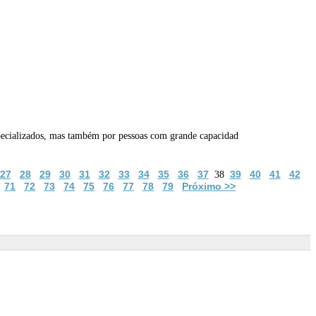
pecializados, mas também por pessoas com grande capacidad
27
28
29
30
31
32
33
34
35
36
37
39
40
41
42
38
71
72
73
74
75
76
77
78
79
Próximo >>