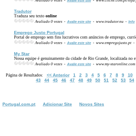
Avaliado 0 vezes -
- www.cliche.com.pt/loja
Avalie este site
Tradutor
Traduza seu texto
online
Avaliado 0 vezes -
- www.tradutor.nu -
Avalie este site
Info
Emprego Justo Portugal
Portal de emprego sem fins lucrativos com anúncios de emprego, curr
Avaliado 0 vezes -
- www.empregojusto.pt 
Avalie este site
My Star
Nossa equipe é genuinamente da cidade de Rio Grande, localizada no 
Avaliado 0 vezes -
- www.my-staronline.com
Avalie este site
<< Anterior
1
2
3
4
5
6
7
8
9
10
Página de Resultados:
43
44
45
46
47
48
49
50
51
52
53
54
Portugal.com.pt
Adicionar Site
Novos Sites