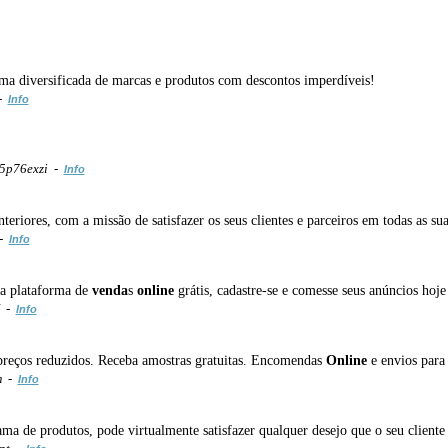
ama diversificada de marcas e produtos com descontos imperdíveis!
 -
Info
e/5p76exzi -
Info
eriores, com a missão de satisfazer os seus clientes e parceiros em todas as su
 -
Info
sa plataforma de
venda
s
online
grátis, cadastre-se e comesse seus anúncios hoj
/ -
Info
a preços reduzidos. Receba amostras gratuitas. Encomendas
Online
e envios para 
m -
Info
 de produtos, pode virtualmente satisfazer qualquer desejo que o seu cliente p