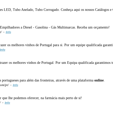
ores LED, Tubo Anelado, Tubo Corrugado. Conheça aqui os nossos Catálogos e
s Empilhadores a Diesel - Gasolina - Gás Multimarcas. Receba um orçamento!
t/ -
Info
razer os melhores vinhos de Portugal para si. Por um equipe qualificada garanti
Info
razer os melhores vinhos de Portugal. Por um Equipa qualificada garantimos tod
 portugueses para além das fronteiras, através de uma plataforma
online
.
com/pt/ -
Info
 que lhe podemos oferecer, na farmácia mais perto de si!
/ -
Info