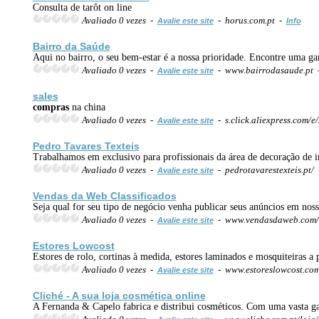
Consulta de tarôt on line
Avaliado 0 vezes -
- horus.com.pt -
Avalie este site
Info
Bairro da Saúde
Aqui no bairro, o seu bem-estar é a nossa prioridade. Encontre uma g
Avaliado 0 vezes -
- www.bairrodasaude.pt
Avalie este site
sales
compras
na china
Avaliado 0 vezes -
- s.click.aliexpress.com/
Avalie este site
Pedro Tavares Texteis
Trabalhamos em exclusivo para profissionais da área de decoração de int
Avaliado 0 vezes -
- pedrotavarestexteis.pt/
Avalie este site
Venda
s da Web Classificados
Seja qual for seu tipo de negócio venha publicar seus anúncios em nos
Avaliado 0 vezes -
- www.vendasdaweb.com
Avalie este site
Estores Lowcost
Estores de rolo, cortinas à medida, estores laminados e mosquiteiras 
Avaliado 0 vezes -
- www.estoreslowcost.co
Avalie este site
Cliché - A sua loja cosmética
online
A Fernanda & Capelo fabrica e distribui cosméticos. Com uma vasta gama