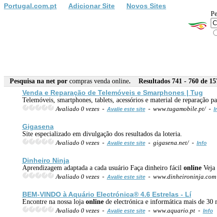
Portugal.com.pt
Adicionar Site
Novos Sites
Pe
Pesquisa na net por
compras venda online
. Resultados 741 - 760 de 15
Venda
e Reparação de Telemóveis e Smarphones | Tug
Telemóveis, smartphones, tablets, acessórios e material de reparação
Avaliado 0 vezes -
- www.tugamobile.pt/ -
Avalie este site
I
Gigasena
Site especializado em divulgação dos resultados da loteria.
Avaliado 0 vezes -
- gigasena.net/ -
Avalie este site
Info
Dinheiro Ninja
Aprendizagem adaptada a cada usuário Faça dinheiro fácil
online
Veja 
Avaliado 0 vezes -
- www.dinheironinja.co
Avalie este site
BEM-VINDO à Aquário Electrónica® 4.6 Estrelas - Lí
Encontre na nossa loja
online
de electrónica e informática mais de 30 
Avaliado 0 vezes -
- www.aquario.pt -
Avalie este site
Info