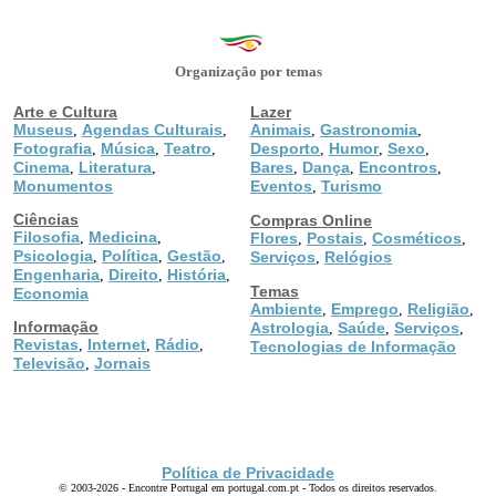
Organização por temas
Arte e Cultura
Lazer
Museus
Agendas Culturais
Animais
Gastronomia
,
,
,
,
Fotografia
Música
Teatro
Desporto
Humor
Sexo
,
,
,
,
,
,
Cinema
Literatura
Bares
Dança
Encontros
,
,
,
,
,
Monumentos
Eventos
Turismo
,
Ciências
Compras Online
Filosofia
Medicina
,
,
Flores
Postais
Cosméticos
,
,
,
Psicologia
Política
Gestão
,
,
,
Serviços
Relógios
,
Engenharia
Direito
História
,
,
,
Temas
Economia
Ambiente
Emprego
Religião
,
,
,
Informação
Astrologia
Saúde
Serviços
,
,
,
Revistas
Internet
Rádio
,
,
,
Tecnologias de Informação
Televisão
Jornais
,
Política de Privacidade
© 2003-2026 - Encontre Portugal em portugal.com.pt - Todos os direitos reservados.