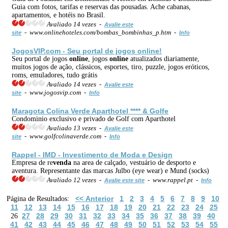
Guia com fotos, tarifas e reservas das pousadas. Ache cabanas,
apartamentos, e hotéis no Brasil.
Avaliado 14 vezes -
Avalie este
- www.onlinehoteles.com/bombas_bombinhas_p.htm -
site
Info
JogosVIP.com - Seu portal de jogos
online
!
Seu portal de jogos
online
, jogos
online
atualizados diariamente,
muitos jogos de ação, clássicos, esportes, tiro, puzzle, jogos eróticos,
roms, emuladores, tudo grátis
Avaliado 14 vezes -
Avalie este
- www.jogosvip.com -
site
Info
Maragota Colina Verde Aparthotel **** & Golfe
Condominio exclusivo e privado de Golf com Aparthotel
Avaliado 13 vezes -
Avalie este
- www.golfcolinaverde.com -
site
Info
Rappel - IMD - Investimento de Moda e Design
Empresa de re
venda
na area de calçado, vestuário de desporto e
aventura. Representante das marcas Julbo (eye wear) e Mund (socks)
Avaliado 12 vezes -
- www.rappel.pt -
Avalie este site
Info
<< Anterior
1
2
3
4
5
6
7
8
9
10
Página de Resultados:
11
12
13
14
15
16
17
18
19
20
21
22
23
24
25
27
28
29
30
31
32
33
34
35
36
37
38
39
40
26
41
42
43
44
45
46
47
48
49
50
51
52
53
54
55