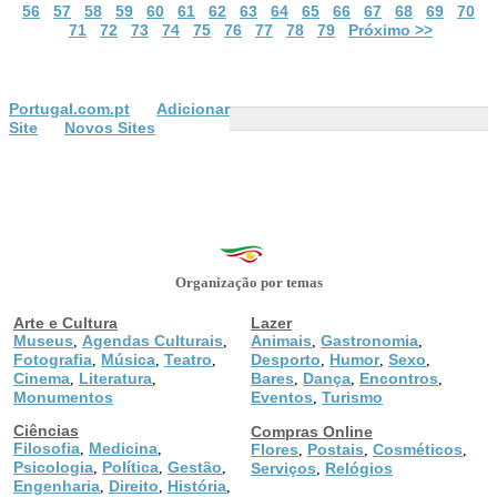
56
57
58
59
60
61
62
63
64
65
66
67
68
69
70
71
72
73
74
75
76
77
78
79
Próximo >>
Portugal.com.pt
Adicionar
Site
Novos Sites
Organização por temas
Arte e Cultura
Lazer
Museus
Agendas Culturais
Animais
Gastronomia
,
,
,
,
Fotografia
Música
Teatro
Desporto
Humor
Sexo
,
,
,
,
,
,
Cinema
Literatura
Bares
Dança
Encontros
,
,
,
,
,
Monumentos
Eventos
Turismo
,
Ciências
Compras Online
Filosofia
Medicina
,
,
Flores
Postais
Cosméticos
,
,
,
Psicologia
Política
Gestão
,
,
,
Serviços
Relógios
,
Engenharia
Direito
História
,
,
,