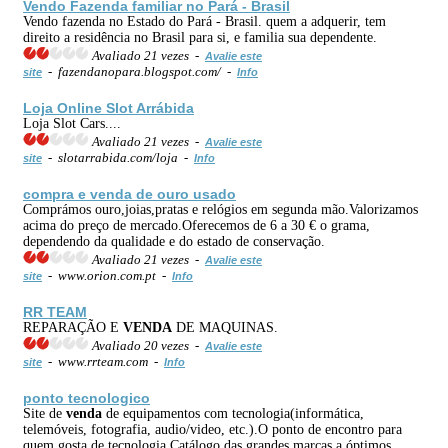
Vendo Fazenda familiar no Pará - Brasil
Vendo fazenda no Estado do Pará - Brasil. quem a adquerir, tem
direito a residência no Brasil para si, e familia sua dependente.
Avaliado 21 vezes -
Avalie este
- fazendanopara.blogspot.com/ -
site
Info
Loja
Online
Slot Arrábida
Loja Slot Cars....
Avaliado 21 vezes -
Avalie este
- slotarrabida.com/loja -
site
Info
compra e
venda
de ouro usado
Comprámos ouro,joias,pratas e relógios em segunda mão.Valorizamos
acima do preço de mercado.Oferecemos de 6 a 30 € o grama,
dependendo da qualidade e do estado de conservação.
Avaliado 21 vezes -
Avalie este
- www.orion.com.pt -
site
Info
RR TEAM
REPARAÇÃO E
VENDA
DE MAQUINAS.
Avaliado 20 vezes -
Avalie este
- www.rrteam.com -
site
Info
ponto tecnologico
Site de
venda
de equipamentos com tecnologia(informática,
telemóveis, fotografia, audio/video, etc.).O ponto de encontro para
quem gosta de tecnologia.Catálogo das grandes marcas a óptimos