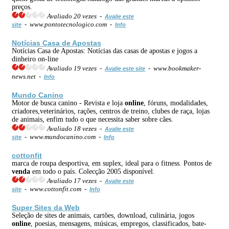
preços.
Avaliado 20 vezes -
Avalie este
- www.pontotecnologico.com -
site
Info
Notícias Casa de Apostas
Notícias Casa de Apostas: Notícias das casas de apostas e jogos a
dinheiro on-line
Avaliado 19 vezes -
- www.bookmaker-
Avalie este site
news.net -
Info
Mundo Canino
Motor de busca canino - Revista e loja
online
, fóruns, modalidades,
criadores,veterinários, rações, centros de treino, clubes de raça, lojas
de animais, enfim tudo o que necessita saber sobre cães.
Avaliado 18 vezes -
Avalie este
- www.mundocanino.com -
site
Info
cottonfit
marca de roupa desportiva, em suplex, ideal para o fitness. Pontos de
venda
em todo o país. Colecção 2005 disponível.
Avaliado 17 vezes -
Avalie este
- www.cottonfit.com -
site
Info
Super Sites da Web
Seleção de sites de animais, cartões, download, culinária, jogos
online
, poesias, mensagens, músicas, empregos, classificados, bate-