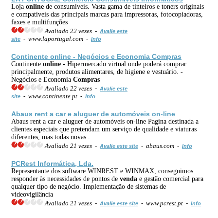
Loja
online
de consumiveis. Vasta gama de tinteiros e toners originais
e compativeis das principais marcas para impressoras, fotocopiadoras,
faxes e multifunções
Avaliado 22 vezes -
Avalie este
- www.laportugal.com -
site
Info
Continente
online
- Negócios e Economia
Compras
Continente
online
- Hipermercado virtual onde poderá comprar
principalmente, produtos alimentares, de higiene e vestuário. -
Negócios e Economia
Compras
Avaliado 22 vezes -
Avalie este
- www.continente.pt -
site
Info
Abaus rent a car e aluguer de automóveis on-line
Abaus rent a car e aluguer de automóveis on-line Pagina destinada a
clientes especiais que pretendam um serviço de qualidade e viaturas
diferentes, mas todas novas .
Avaliado 21 vezes -
- abaus.com -
Avalie este site
Info
PCRest Informática, Lda.
Representante dos software WINREST e WINMAX, conseguimos
responder às necessidades de pontos de
venda
e gestão comercial para
qualquer tipo de negócio. Implementação de sistemas de
videovigilância
Avaliado 21 vezes -
- www.pcrest.pt -
Avalie este site
Info