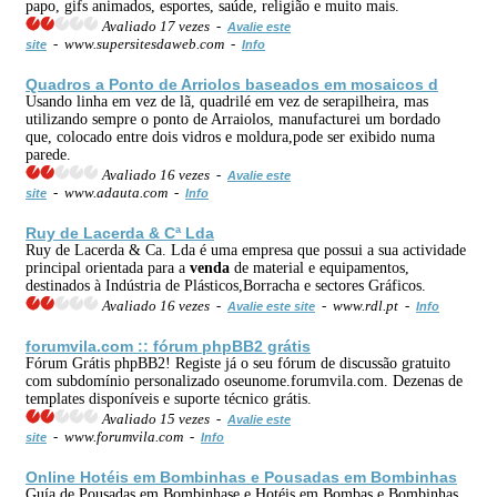
papo, gifs animados, esportes, saúde, religião e muito mais.
Avaliado 17 vezes -
Avalie este
- www.supersitesdaweb.com -
site
Info
Quadros a Ponto de Arriolos baseados em mosaicos d
Usando linha em vez de lã, quadrilé em vez de serapilheira, mas
utilizando sempre o ponto de Arraiolos, manufacturei um bordado
que, colocado entre dois vidros e moldura,pode ser exibido numa
parede.
Avaliado 16 vezes -
Avalie este
- www.adauta.com -
site
Info
Ruy de Lacerda & Cª Lda
Ruy de Lacerda & Ca. Lda é uma empresa que possui a sua actividade
principal orientada para a
venda
de material e equipamentos,
destinados à Indústria de Plásticos,Borracha e sectores Gráficos.
Avaliado 16 vezes -
- www.rdl.pt -
Avalie este site
Info
forumvila.com :: fórum phpBB2 grátis
Fórum Grátis phpBB2! Registe já o seu fórum de discussão gratuito
com subdomínio personalizado oseunome.forumvila.com. Dezenas de
templates disponíveis e suporte técnico grátis.
Avaliado 15 vezes -
Avalie este
- www.forumvila.com -
site
Info
Online
Hotéis em Bombinhas e Pousadas em Bombinhas
Guía de Pousadas em Bombinhase e Hotéis em Bombas e Bombinhas.