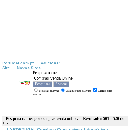
Portugal.com.pt
Adicionar
Site
Novos Sites
Pesquisa na net:
Todas as palavras
Qualquer das palavras
Excluir sites
adultos
Pesquisa na net por
compras venda online
. Resultados 501 - 520 de
1575.
LA PORTUGAL Comércio Consumiveis Informáticos