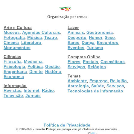
Organização por temas
Arte e Cultura
Lazer
Museus
Agendas Culturais
Animais
Gastronomia
,
,
,
,
Fotografia
Música
Teatro
Desporto
Humor
Sexo
,
,
,
,
,
,
Cinema
Literatura
Bares
Dança
Encontros
,
,
,
,
,
Monumentos
Eventos
Turismo
,
Ciências
Compras Online
Filosofia
Medicina
,
,
Flores
Postais
Cosméticos
,
,
,
Psicologia
Política
Gestão
,
,
,
Serviços
Relógios
,
Engenharia
Direito
História
,
,
,
Temas
Economia
Ambiente
Emprego
Religião
,
,
,
Informação
Astrologia
Saúde
Serviços
,
,
,
Revistas
Internet
Rádio
,
,
,
Tecnologias de Informação
Televisão
Jornais
,
Política de Privacidade
© 2003-2026 - Encontre Portugal em portugal.com.pt - Todos os direitos reservados.