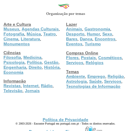
Organização por temas
Arte e Cultura
Lazer
Museus
Agendas Culturais
Animais
Gastronomia
,
,
,
,
Fotografia
Música
Teatro
Desporto
Humor
Sexo
,
,
,
,
,
,
Cinema
Literatura
Bares
Dança
Encontros
,
,
,
,
,
Monumentos
Eventos
Turismo
,
Ciências
Compras Online
Filosofia
Medicina
,
,
Flores
Postais
Cosméticos
,
,
,
Psicologia
Política
Gestão
,
,
,
Serviços
Relógios
,
Engenharia
Direito
História
,
,
,
Temas
Economia
Ambiente
Emprego
Religião
,
,
,
Informação
Astrologia
Saúde
Serviços
,
,
,
Revistas
Internet
Rádio
,
,
,
Tecnologias de Informação
Televisão
Jornais
,
Política de Privacidade
© 2003-2026 - Encontre Portugal em portugal.com.pt - Todos os direitos reservados.