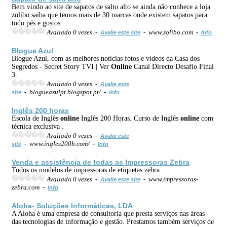
Bem vindo ao site de sapatos de salto alto se ainda não conhece a loja
zolibo saiba que temos mais de 30 marcas onde existem sapatos para
todo pés e gostos
Avaliado 0 vezes -
- www.zolibo.com -
Avalie este site
Info
Blogue Azul
Blogue Azul, com as melhores notícias fotos e vídeos da Casa dos
Segredos - Secret Story TVI | Ver
Online
Canal Directo Desafio Final
3.
Avaliado 0 vezes -
Avalie este
- blogueazulpt.blogspot.pt/ -
site
Info
Inglês 200 horas
Escola de Inglês
online
Inglês 200 Horas. Curso de Inglês
online
com
técnica exclusiva .
Avaliado 0 vezes -
Avalie este
- www.ingles200h.com/ -
site
Info
Venda
e assistência de todas as Impressoras Zebra
Todos os modelos de impressoras de etiquetas zebra
Avaliado 0 vezes -
- www.impressoras-
Avalie este site
zebra.com -
Info
Aloha- Soluções Informáticas, LDA
A Aloha é uma empresa de consultoria que presta serviços nas áreas
das tecnologias de informação e gestão. Prestamos também serviços de