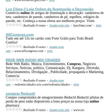
Luz Clima // Loja
Online
de Iluminação e Decoração
Comércio
online
de artigos de iluminação e decoração: candeeiros de
teto, candeeiros de parede, candeeiros de pé, espelhos, relógios de
parede, etc. Conheça a nossa oferta aos melhores preços. Visite
Avaliado 0 vezes -
- luzclima.com/ -
Avalie este site
Info
All
Compras
.com
Tudo em até 12x no cartão com Frete Grátis para Todo Brasil.
Confira!
Avaliado 0 vezes -
Avalie este
- www.allcompras.com -
site
Info
REDE WEB RÁDIO MIX CIDADES
Rede Web Rádio, Musica, Entretenimento,
Compras
, Negócios
Serviços, Noticias, política, Comunicação, Dj, Kanguru, Diversão,
Relacionamentos, Divulgação , Publicidade, propaganda e Marketing,
Comercia
Avaliado 0 vezes -
Avalie este
- redemixcidades.wix.com/redemixcidades -
site
Info
comprar Reductil
Compre comprimidos de emagrecimento Reductil.Reductil pílulas de
perda de peso estão disponíveis a bons preços na nossa loja
online
pharmacy.
Avaliado 0 vezes -
- www.eu-
Avalie este site