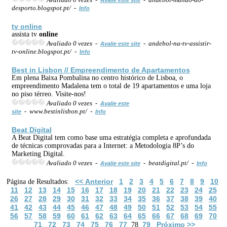
desporto.blogspot.pt/ -
Info
tv
online
assista tv
online
Avaliado 0 vezes -
- andebol-na-tv-assistir-
Avalie este site
tv-online.blogspot.pt/ -
Info
Best in Lisbon // Empreendimento de Apartamentos
Em plena Baixa Pombalina no centro histórico de Lisboa, o
empreendimento Madalena tem o total de 19 apartamentos e uma loja
no piso térreo. Visite-nos!
Avaliado 0 vezes -
Avalie este
- www.bestinlisbon.pt/ -
site
Info
Beat Digital
A Beat Digital tem como base uma estratégia completa e aprofundada
de técnicas comprovadas para a Internet: a Metodologia 8P’s do
Marketing Digital.
Avaliado 0 vezes -
- beatdigital.pt/ -
Avalie este site
Info
<< Anterior
1
2
3
4
5
6
7
8
9
10
Página de Resultados:
11
12
13
14
15
16
17
18
19
20
21
22
23
24
25
26
27
28
29
30
31
32
33
34
35
36
37
38
39
40
41
42
43
44
45
46
47
48
49
50
51
52
53
54
55
56
57
58
59
60
61
62
63
64
65
66
67
68
69
70
71
72
73
74
75
76
77
79
Próximo >>
78