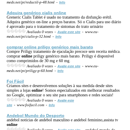
meds.net/pt/reductil-p-48.html -
Info
Adquira genérico cialis
online
Greneric Cialis Tablet é usado no tratamento da disfunção erétil.
Adquira genérico on-line a preços baratos. Só o Cialis para uso diário
é aprovado para o tratamento de sintomas do trato urinário
Avaliado 0 vezes -
- www.eu-
Avalie este site
meds.net/pt/cialis-p-32.html -
Info
comprar
online
priligy genérico mais barato
Compre Priligy tratamento de ejaculação precoce sem receita médica.
comprar
online
priligy genérico mais barato. Priligy é disponível
como comprimidos de 30 mg e 60 mg.
Avaliado 0 vezes -
- www.eu-
Avalie este site
meds.net/pt/priligy-p-60.html -
Info
Foi Fácil
Criamos sites e desenvolvemos soluções à sua medida desde sites
simples a lojas
online
! Somos especializados em melhorar resultados
no Google, optimizar o seu site para smartphones e redes sociais!
Avaliado 0 vezes -
Avalie este
- www.foifacil.com -
site
Info
Andebol Mundo do Desporto
andebol noticias de andebol masculino e andebol feminino,assista tv
online
Avaliado 0 vezes -
- andebol-mundo-do-
Avalie este site