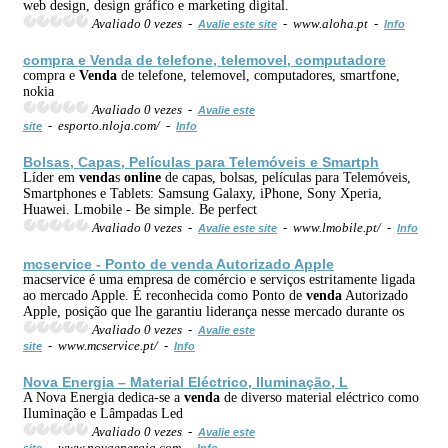
web design, design gráfico e marketing digital.
Avaliado 0 vezes -
- www.aloha.pt -
Avalie este site
Info
compra e
Venda
de telefone, telemovel, computadore
compra e
Venda
de telefone, telemovel, computadores, smartfone,
nokia
Avaliado 0 vezes -
Avalie este
- esporto.nloja.com/ -
site
Info
Bolsas, Capas, Películas para Telemóveis e Smartph
Líder em
venda
s
online
de capas, bolsas, películas para Telemóveis,
Smartphones e Tablets: Samsung Galaxy, iPhone, Sony Xperia,
Huawei. Lmobile - Be simple. Be perfect
Avaliado 0 vezes -
- www.lmobile.pt/ -
Avalie este site
Info
mcservice - Ponto de
venda
Autorizado Apple
macservice é uma empresa de comércio e serviços estritamente ligada
ao mercado Apple. É reconhecida como Ponto de
venda
Autorizado
Apple, posição que lhe garantiu liderança nesse mercado durante os
Avaliado 0 vezes -
Avalie este
- www.mcservice.pt/ -
site
Info
Nova Energia – Material Eléctrico, Iluminação, L
A Nova Energia dedica-se a
venda
de diverso material eléctrico como
Iluminação e Lâmpadas Led
Avaliado 0 vezes -
Avalie este
- www.novaenergia.com -
site
Info