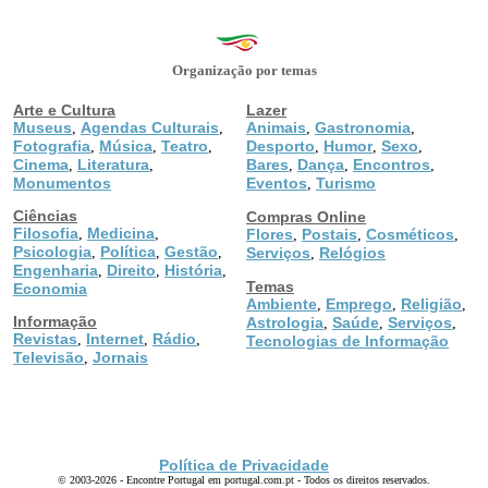
Organização por temas
Arte e Cultura
Lazer
Museus
Agendas Culturais
Animais
Gastronomia
,
,
,
,
Fotografia
Música
Teatro
Desporto
Humor
Sexo
,
,
,
,
,
,
Cinema
Literatura
Bares
Dança
Encontros
,
,
,
,
,
Monumentos
Eventos
Turismo
,
Ciências
Compras Online
Filosofia
Medicina
,
,
Flores
Postais
Cosméticos
,
,
,
Psicologia
Política
Gestão
,
,
,
Serviços
Relógios
,
Engenharia
Direito
História
,
,
,
Temas
Economia
Ambiente
Emprego
Religião
,
,
,
Informação
Astrologia
Saúde
Serviços
,
,
,
Revistas
Internet
Rádio
,
,
,
Tecnologias de Informação
Televisão
Jornais
,
Política de Privacidade
© 2003-2026 - Encontre Portugal em portugal.com.pt - Todos os direitos reservados.