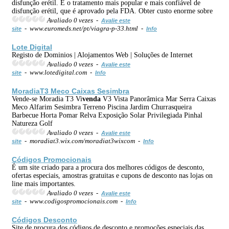
disfunção erétil. É o tratamento mais popular e mais confiável de
disfunção erétil, que é aprovado pela FDA. Obter custo enorme sobre
Avaliado 0 vezes -
Avalie este
- www.euromeds.net/pt/viagra-p-33.html -
site
Info
Lote Digital
Registo de Dominios | Alojamentos Web | Soluções de Internet
Avaliado 0 vezes -
Avalie este
- www.lotedigital.com -
site
Info
MoradiaT3 Meco Caixas Sesimbra
Vende-se Moradia T3 Vi
venda
V3 Vista Panorâmica Mar Serra Caixas
Meco Alfarim Sesimbra Terreno Piscina Jardim Churrasqueira
Barbecue Horta Pomar Relva Exposição Solar Privilegiada Pinhal
Natureza Golf
Avaliado 0 vezes -
Avalie este
- moradiat3.wix.com/moradiat3wixcom -
site
Info
Códigos Promocionais
É um site criado para a procura dos melhores códigos de desconto,
ofertas especiais, amostras gratuitas e cupons de desconto nas lojas on
line mais importantes.
Avaliado 0 vezes -
Avalie este
- www.codigospromocionais.com -
site
Info
Códigos Desconto
Site de procura dos códigos de desconto e promoções especiais das