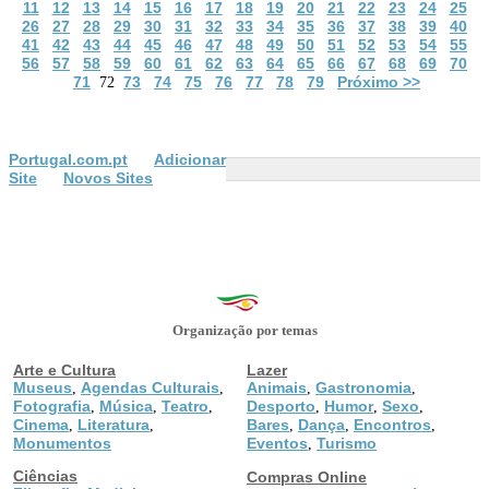
11
12
13
14
15
16
17
18
19
20
21
22
23
24
25
26
27
28
29
30
31
32
33
34
35
36
37
38
39
40
41
42
43
44
45
46
47
48
49
50
51
52
53
54
55
56
57
58
59
60
61
62
63
64
65
66
67
68
69
70
71
73
74
75
76
77
78
79
Próximo >>
72
Portugal.com.pt
Adicionar
Site
Novos Sites
Organização por temas
Arte e Cultura
Lazer
Museus
Agendas Culturais
Animais
Gastronomia
,
,
,
,
Fotografia
Música
Teatro
Desporto
Humor
Sexo
,
,
,
,
,
,
Cinema
Literatura
Bares
Dança
Encontros
,
,
,
,
,
Monumentos
Eventos
Turismo
,
Ciências
Compras Online