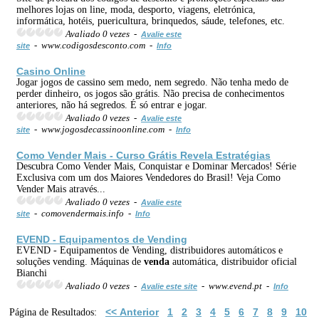
melhores lojas on line, moda, desporto, viagens, eletrónica,
informática, hotéis, puericultura, brinquedos, sáude, telefones, etc.
Avaliado 0 vezes -
Avalie este
- www.codigosdesconto.com -
site
Info
Casino
Online
Jogar jogos de cassino sem medo, nem segredo. Não tenha medo de
perder dinheiro, os jogos são grátis. Não precisa de conhecimentos
anteriores, não há segredos. É só entrar e jogar.
Avaliado 0 vezes -
Avalie este
- www.jogosdecassinoonline.com -
site
Info
Como Vender Mais - Curso Grátis Revela Estratégias
Descubra Como Vender Mais, Conquistar e Dominar Mercados! Série
Exclusiva com um dos Maiores Vendedores do Brasil! Veja Como
Vender Mais através...
Avaliado 0 vezes -
Avalie este
- comovendermais.info -
site
Info
EVEND - Equipamentos de Vending
EVEND - Equipamentos de Vending, distribuidores automáticos e
soluções vending. Máquinas de
venda
automática, distribuidor oficial
Bianchi
Avaliado 0 vezes -
- www.evend.pt -
Avalie este site
Info
<< Anterior
1
2
3
4
5
6
7
8
9
10
Página de Resultados: