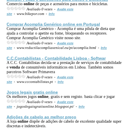
Comercio
online
de peças e acessórios para motos e bicicletas.
Avaliado 0 vezes -
Avalie este
- www.bikepor.com -
site
Info
Comprar Acomplia Genérico
online
em Portugal
Comprar Acomplia Genérico - Acomplia é uma pílula de dieta que
ajuda a controlar o apetite ea fome, bloqueando os receptores.
Comprar Acomplia Genérico visite nosso site.
Avaliado 0 vezes -
Avalie este
- www.reductilacompliaxenical.eu/pt/acomplia.html -
site
Info
C.C.Contabilistas - Contabilidade Lisboa - Softwar
A C.C. Contabilistas decida-se a prestação de serviços de contabilidade
e
venda
de consumíveis informáticos em Lisboa. Também somos
parceiros Software Primavera
Avaliado 0 vezes -
Avalie este
- www.cccontabilistas.pt -
site
Info
Jogos legais gratis
online
Os melhores jogos
online
, gratis e sem registo. basta clicar e jogar
Avaliado 0 vezes -
Avalie este
- jogoslegaisgratisonline.blogspot.pt/ -
site
Info
Adições de cabelo ao melhor preço
A loja
online
dispõe de adições de cabelo de excelente qualidade super
discretas e indetectáveis.