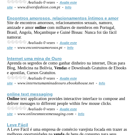
Avaliado 0 vezes -
Avalie este
- www.diversfashion.com.pt -
site
Info
Encontros amorosos, relacionamentos íntimos e amor
Site de encontros amorosos, relacionamentos sexuais, namoro,
amizade e amor
online
com milhares de membros em Portugal,
Brasil, Angola, Moçambique e Guiné Bissau: Nunca foi tão fácil
namorar.
Avaliado 0 vezes -
Avalie este
- www.encontrosamorosos.pt -
site
Info
Internet uma mina de Ouro
Aprenda os segredos de como ganhar dinheiro na internet, Dicas para
Blog, Medicina na Bolívia,
Venda
s e Downloads Gratuitos de Ebooks
e apostilas, Cursos Gratuitos.
Avaliado 0 vezes -
Avalie este
- www.internetumaminadeouro.ebookshouse.net -
site
Info
online
text messaging
Online
text application provides interactive interface to compose and
deliver messages to different people within few mouse clicks.
Avaliado 0 vezes -
Avalie este
- www.onlinesmstextmessaging.com -
site
Info
Leve Fácil
A Leve Fácil é uma empresa de comércio varejista focada em trazer as
melhores oportunidades na
venda
de bens de consumo para seus