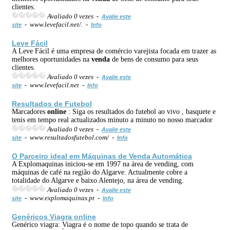
clientes.
Avaliado 0 vezes -
Avalie este
- www.levefacil.net/. -
site
Info
Leve Fácil
A Leve Fácil é uma empresa de comércio varejista focada em trazer as
melhores oportunidades na
venda
de bens de consumo para seus
clientes.
Avaliado 0 vezes -
Avalie este
- www.levefacil.net -
site
Info
Resultados de Futebol
Marcadores
online
: Siga os resultados do futebol ao vivo , basquete e
tenis em tempo real actualizados minuto a minuto no nosso marcador
Avaliado 0 vezes -
Avalie este
- www.resultadosfutebol.com/ -
site
Info
O Parceiro ideal em Máquinas de
Venda
Automática
A Explomaquinas iniciou-se em 1997 na área de vending, com
máquinas de café na região do Algarve. Actualmente cobre a
totalidade do Algarve e baixo Alentejo, na área de vending.
Avaliado 0 vezes -
Avalie este
- www.explomaquinas.pt -
site
Info
Genéricos Viagra
online
Genérico viagra: Viagra é o nome de topo quando se trata de