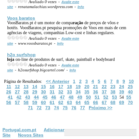
Avaliado 0 vezes -
Avalie este
- renatamalachias.wordpress.com -
site
Info
Voos baratos
VoosBaratos.pt é um motor de compa
ração
de preços de vôos e
hotéis. VoosBaratos.pt pesquisa promoções de Voos em mais de cem
agências de viagens, companhias Low-cost e linhas regulares.
Avaliado 0 vezes -
Avalie este
- www.voosbaratos.pt -
site
Info
h2o surfshop
loja
on-line de produtos de surf, skate, paintball e bodyboard
Avaliado 0 vezes -
Avalie este
- h2osurfshop.bigcartel.com/ -
site
Info
<< Anterior
1
2
3
4
5
6
7
8
9
10
Página de Resultados:
11
12
13
14
15
16
17
18
19
20
21
22
23
24
25
26
27
28
29
30
31
32
33
34
35
36
37
38
39
40
41
42
43
44
45
46
47
48
49
50
51
52
53
55
54
56
57
58
59
60
61
62
63
64
65
66
67
68
69
70
71
72
73
74
75
76
77
Próximo >>
Portugal.com.pt
Adicionar
Site
Novos Sites