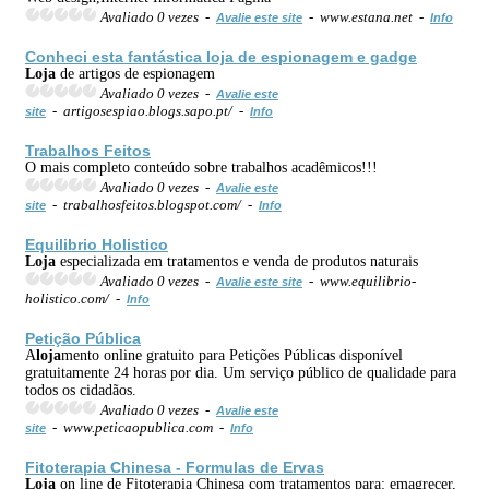
Avaliado 0 vezes -
- www.estana.net -
Avalie este site
Info
Conheci esta fantástica
loja
de espionagem e gadge
Loja
de artigos de espionagem
Avaliado 0 vezes -
Avalie este
- artigosespiao.blogs.sapo.pt/ -
site
Info
Trabalhos Feitos
O mais completo conteúdo sobre trabalhos acadêmicos!!!
Avaliado 0 vezes -
Avalie este
- trabalhosfeitos.blogspot.com/ -
site
Info
Equilibrio Holistico
Loja
especializada em tratamentos e venda de produtos naturais
Avaliado 0 vezes -
- www.equilibrio-
Avalie este site
holistico.com/ -
Info
Petição Pública
A
loja
mento online gratuito para Petições Públicas disponível
gratuitamente 24 horas por dia. Um serviço público de qualidade para
todos os cidadãos.
Avaliado 0 vezes -
Avalie este
- www.peticaopublica.com -
site
Info
Fitoterapia Chinesa - Formulas de Ervas
Loja
on line de Fitoterapia Chinesa com tratamentos para: emagrecer,