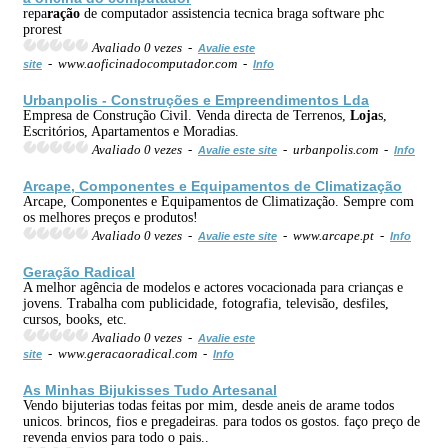
repa
ração
de computador assistencia tecnica braga software phc
prorest
Avaliado 0 vezes -
Avalie este
- www.aoficinadocomputador.com -
site
Info
Urbanpolis - Construções e Empreendimentos Lda
Empresa de Construção Civil. Venda directa de Terrenos,
Loja
s,
Escritórios, Apartamentos e Moradias.
Avaliado 0 vezes -
- urbanpolis.com -
Avalie este site
Info
Arcape, Componentes e Equipamentos de Climatização
Arcape, Componentes e Equipamentos de Climatização. Sempre com
os melhores preços e produtos!
Avaliado 0 vezes -
- www.arcape.pt -
Avalie este site
Info
Ge
ração
Radical
A melhor agência de modelos e actores vocacionada para crianças e
jovens. Trabalha com publicidade, fotografia, televisão, desfiles,
cursos, books, etc.
Avaliado 0 vezes -
Avalie este
- www.geracaoradical.com -
site
Info
As Minhas Bijukisses Tudo Artesanal
Vendo bijuterias todas feitas por mim, desde aneis de arame todos
unicos. brincos, fios e pregadeiras. para todos os gostos. faço preço de
revenda envios para todo o pais..