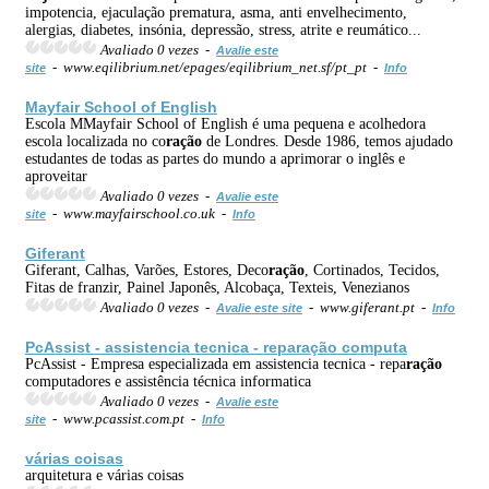
impotencia, ejaculação prematura, asma, anti envelhecimento,
alergias, diabetes, insónia, depressão, stress, atrite e reumático...
Avaliado 0 vezes -
Avalie este
- www.eqilibrium.net/epages/eqilibrium_net.sf/pt_pt -
site
Info
Mayfair School of English
Escola MMayfair School of English é uma pequena e acolhedora
escola localizada no co
ração
de Londres. Desde 1986, temos ajudado
estudantes de todas as partes do mundo a aprimorar o inglês e
aproveitar
Avaliado 0 vezes -
Avalie este
- www.mayfairschool.co.uk -
site
Info
Giferant
Giferant, Calhas, Varões, Estores, Deco
ração
, Cortinados, Tecidos,
Fitas de franzir, Painel Japonês, Alcobaça, Texteis, Venezianos
Avaliado 0 vezes -
- www.giferant.pt -
Avalie este site
Info
PcAssist - assistencia tecnica - repa
ração
computa
PcAssist - Empresa especializada em assistencia tecnica - repa
ração
computadores e assistência técnica informatica
Avaliado 0 vezes -
Avalie este
- www.pcassist.com.pt -
site
Info
várias coisas
arquitetura e várias coisas