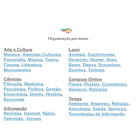
Organização por temas
Arte e Cultura
Lazer
Museus
Agendas Culturais
Animais
Gastronomia
,
,
,
,
Fotografia
Música
Teatro
Desporto
Humor
Sexo
,
,
,
,
,
,
Cinema
Literatura
Bares
Dança
Encontros
,
,
,
,
,
Monumentos
Eventos
Turismo
,
Ciências
Compras Online
Filosofia
Medicina
,
,
Flores
Postais
Cosméticos
,
,
,
Psicologia
Política
Gestão
,
,
,
Serviços
Relógios
,
Engenharia
Direito
História
,
,
,
Temas
Economia
Ambiente
Emprego
Religião
,
,
,
Informação
Astrologia
Saúde
Serviços
,
,
,
Revistas
Internet
Rádio
,
,
,
Tecnologias de Informação
Televisão
Jornais
,