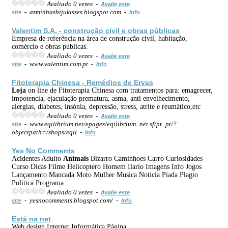
Avaliado 0 vezes -
Avalie este
- asminhasbijukisses.blogspot.com -
site
Info
Valentim S.A. - construção civil e obras públicas
Empresa de referência na área de construção civil, habitação,
comércio e obras públicas.
Avaliado 0 vezes -
Avalie este
- www.valentim.com.pt -
site
Info
Fitoterapia Chinesa - Remédios de Ervas
Loja
on line de Fitoterapia Chinesa com tratamentos para: emagrecer,
impotencia, ejaculação prematura, asma, anti envelhecimento,
alergias, diabetes, insónia, depressão, stress, atrite e reumático,etc
Avaliado 0 vezes -
Avalie este
- www.eqilibrium.net/epages/eqilibrium_net.sf/pt_pt/?
site
objectpath=/shops/eqil -
Info
Yes No Comments
Acidentes Adulto
Animais
Bizarro Caminhoes Carro Curiosidades
Curso Dicas Filme Helicoptero Homem Ilario Imagens Info Jogos
Lançamento Mancada Moto Mulher Musica Noticia Piada Plagio
Politica Programa
Avaliado 0 vezes -
Avalie este
- yesnocomments.blogspot.com/ -
site
Info
Está na net
Web design,Internet Informática Página