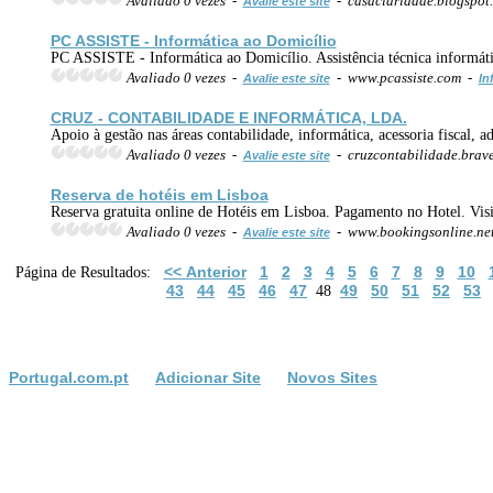
Avaliado 0 vezes -
- casaclaridade.blogspot
Avalie este site
PC ASSISTE - Informática ao Domicílio
PC ASSISTE - Informática ao Domicílio. Assistência técnica informáti
Avaliado 0 vezes -
- www.pcassiste.com -
Avalie este site
In
CRUZ - CONTABILIDADE E INFORMÁTICA, LDA.
Apoio à gestão nas áreas contabilidade, informática, acessoria fiscal, a
Avaliado 0 vezes -
- cruzcontabilidade.brav
Avalie este site
Reserva de hotéis em Lisboa
Reserva gratuita online de Hotéis em Lisboa. Pagamento no Hotel. Vis
Avaliado 0 vezes -
- www.bookingsonline.net
Avalie este site
<< Anterior
1
2
3
4
5
6
7
8
9
10
Página de Resultados:
43
44
45
46
47
49
50
51
52
53
48
Portugal.com.pt
Adicionar Site
Novos Sites