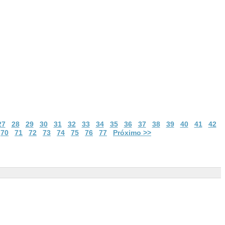
27
28
29
30
31
32
33
34
35
36
37
38
39
40
41
42
70
71
72
73
74
75
76
77
Próximo >>