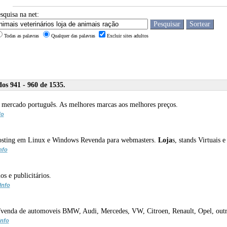
squisa na net:
Todas as palavras
Qualquer das palavras
Excluir sites adultos
os 941 - 960 de 1535.
do mercado português. As melhores marcas aos melhores preços.
fo
 hosting em Linux e Windows Revenda para webmasters.
Loja
s, stands Virtuais 
nfo
s e publicitários.
Info
a/venda de automoveis BMW, Audi, Mercedes, VW, Citroen, Renault, Opel, out
Info