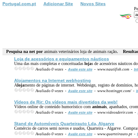
Portugal.com.pt
Adicionar Site
Novos Sites
Pe
Pesquisa na net por
animais veterinários loja de animais ração
. Resultad
Loja
de acessórios e equipamentos náuticos
Uma das mais completas e conceituadas
loja
s de acessórios náuticos 
Avaliado 0 vezes -
- www.nautifish.com -
Avalie este site
In
A
loja
mentos na Internet webhosting
A
loja
mento de páginas de internet. Webdesign, registo de domínios,
Avaliado 0 vezes -
- www.hostingpt.com/ -
Avalie este site
I
Vídeos de Rir: Os vídeos mais divertidos da web!
Vídeos online de conteúdo humorístico com
animais
, apanhados, cromo
Avaliado 0 vezes -
- www.videosderir.com -
Avalie este site
Stand de Automóveis Quarteirauto Lda, Algarve
Comércio de carros semi novos e usados, Quarteira - Algarve. Compr
Avaliado 0 vezes -
- www.quarteirauto.pt -
Avalie este site