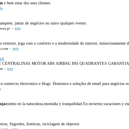
ão
e bem estar dos seus clientes.
fo
anquete, jantar de negócios ou outro qualquer evento.
eus.pt -
Info
o exterior, joga com o conforto e a modernidade do interior, minuciosamente d
a.com -
Info
AS
 CENTRALINAS MOTOR ABS AIRBAG BSI QUADRANTES GARANTI
om -
Info
omercio electronico e blogs. Dominios e soluções de email para negócios ou
o
loja
miento en la naturaleza,montaña y tranquilidad.En invierno,vacaciones y esq
ras, Segredos, histórias, reciclagem de objectos