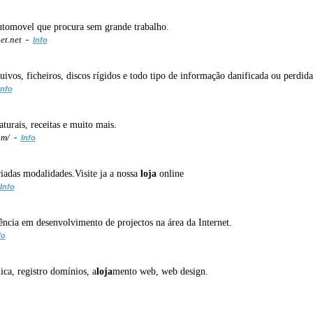
utomovel que procura sem grande trabalho.
et.net -
Info
ivos, ficheiros, discos rígidos e todo tipo de informação danificada ou perdida
Info
turais, receitas e muito mais.
om/ -
Info
iadas modalidades.Visite ja a nossa
loja
online
Info
ncia em desenvolvimento de projectos na área da Internet.
fo
ca, registro domínios, a
loja
mento web, web design.