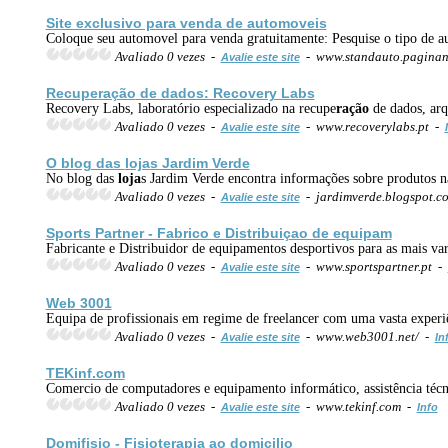
Site exclusivo para venda de automoveis
Coloque seu automovel para venda gratuitamente: Pesquise o tipo de a
Avaliado 0 vezes -
- www.standauto.paginan
Avalie este site
Recupe
ração
de dados: Recovery Labs
Recovery Labs, laboratório especializado na recupe
ração
de dados, arqu
Avaliado 0 vezes -
- www.recoverylabs.pt -
Avalie este site
O blog das
loja
s Jardim Verde
No blog das
loja
s Jardim Verde encontra informações sobre produtos na
Avaliado 0 vezes -
- jardimverde.blogspot.c
Avalie este site
Sports Partner - Fabrico e Distribuiçao de equipam
Fabricante e Distribuidor de equipamentos desportivos para as mais var
Avaliado 0 vezes -
- www.sportspartner.pt -
Avalie este site
Web 3001
Equipa de profissionais em regime de freelancer com uma vasta experiê
Avaliado 0 vezes -
- www.web3001.net/ -
Avalie este site
In
TEKinf.com
Comercio de computadores e equipamento informático, assistência técni
Avaliado 0 vezes -
- www.tekinf.com -
Avalie este site
Info
Domifisio - Fisioterapia ao domicilio