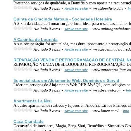
Prestando serviços de qualidade, a Domifisio.com aposta na recupe
raç
Avaliado 0 vezes -
- www.domifisio.com -
Avalie este site
In
Quinta da Gracinda Mateus - Sociedade Hoteleira
A 2 km da cidade de Tomar surge o local ideal para o seu casamento, b
Avaliado 0 vezes -
- www.quintagracindamat
Avalie este site
A Casinha de Loureda
A sua recupe
ração
foi acautelada, mas dura, porquanto a preservação d
Avaliado 0 vezes -
- www.acasinhadeloured
Avalie este site
REPA
RAÇÃO
VENDA E REPROGRAMAÇÃO DE CENTRALIN
REPA
RAÇÃO
VENDA DESBLOQUEIO E REPROGRAMAÇÃO DE
Avaliado 0 vezes -
- www.autocentralinas.c
Avalie este site
Especialistas em A
loja
mento Web, Dominios e Servid
Líder em serviços de A
loja
mento Web PHP, MySQL, com soluções para c
Avaliado 0 vezes -
- www.beetweb.com -
Avalie este site
Inf
Apartments La Neu
Alquiler apartamentos rústicos y lujosos en Andorra. En los Pirineos a
Avaliado 0 vezes -
- www.laneu.com/ -
Avalie este site
Info
Casa Claridade
Deco
ração
de interiores, Magia, Feng Shui, Remédios e Simpatias Casei