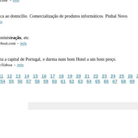
.com/ -
Info
ca ao domicílio. Comercialização de produtos informáticos. Pinhal Novo.
fo
dminist
ração
, etc.
ehost.com -
Info
ita a capital de Portugal, e durma num bom Hotel a um bom preço.
/lisboa -
Info
11
12
13
14
15
16
17
18
19
20
21
22
23
24
25
26
54
55
56
57
58
59
60
61
62
63
64
65
66
67
68
69