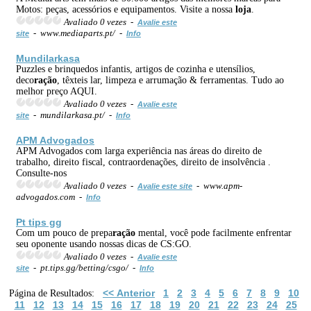
Motos: peças, acessórios e equipamentos. Visite a nossa
loja
.
Avaliado 0 vezes -
Avalie este
- www.mediaparts.pt/ -
site
Info
Mundilarkasa
Puzzles e brinquedos infantis, artigos de cozinha e utensílios,
deco
ração
, têxteis lar, limpeza e arrumação & ferramentas. Tudo ao
melhor preço AQUI.
Avaliado 0 vezes -
Avalie este
- mundilarkasa.pt/ -
site
Info
APM Advogados
APM Advogados com larga experiência nas áreas do direito de
trabalho, direito fiscal, contraordenações, direito de insolvência .
Consulte-nos
Avaliado 0 vezes -
- www.apm-
Avalie este site
advogados.com -
Info
Pt tips gg
Com um pouco de prepa
ração
mental, você pode facilmente enfrentar
seu oponente usando nossas dicas de CS:GO.
Avaliado 0 vezes -
Avalie este
- pt.tips.gg/betting/csgo/ -
site
Info
<< Anterior
1
2
3
4
5
6
7
8
9
10
Página de Resultados:
11
12
13
14
15
16
17
18
19
20
21
22
23
24
25