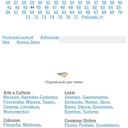
26
27
28
29
30
31
32
33
34
35
36
37
38
39
40
41
42
43
45
46
47
48
49
50
51
52
53
54
55
44
56
57
58
59
60
61
62
63
64
65
66
67
68
69
70
71
72
73
74
75
76
77
Próximo >>
Portugal.com.pt
Adicionar
Site
Novos Sites
Organização por temas
Arte e Cultura
Lazer
Museus
Agendas Culturais
Animais
Gastronomia
,
,
,
,
Fotografia
Música
Teatro
Desporto
Humor
Sexo
,
,
,
,
,
,
Cinema
Literatura
Bares
Dança
Encontros
,
,
,
,
,
Monumentos
Eventos
Turismo
,
Ciências
Compras Online
Filosofia
Medicina
,
,
Flores
Postais
Cosméticos
,
,
,