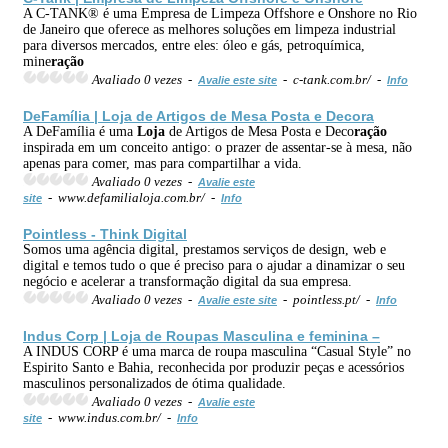
A C-TANK® é uma Empresa de Limpeza Offshore e Onshore no Rio
de Janeiro que oferece as melhores soluções em limpeza industrial
para diversos mercados, entre eles: óleo e gás, petroquímica,
mine
ração
Avaliado 0 vezes -
- c-tank.com.br/ -
Avalie este site
Info
DeFamília |
Loja
de Artigos de Mesa Posta e Decora
A DeFamília é uma
Loja
de Artigos de Mesa Posta e Deco
ração
inspirada em um conceito antigo: o prazer de assentar-se à mesa, não
apenas para comer, mas para compartilhar a vida.
Avaliado 0 vezes -
Avalie este
- www.defamilialoja.com.br/ -
site
Info
Pointless - Think Digital
Somos uma agência digital, prestamos serviços de design, web e
digital e temos tudo o que é preciso para o ajudar a dinamizar o seu
negócio e acelerar a transformação digital da sua empresa.
Avaliado 0 vezes -
- pointless.pt/ -
Avalie este site
Info
Indus Corp |
Loja
de Roupas Masculina e feminina –
A INDUS CORP é uma marca de roupa masculina “Casual Style” no
Espirito Santo e Bahia, reconhecida por produzir peças e acessórios
masculinos personalizados de ótima qualidade.
Avaliado 0 vezes -
Avalie este
- www.indus.com.br/ -
site
Info