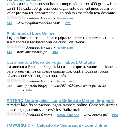
vendo cabelos humanos indianos comprando por ex 400 gr de 41 cm
sai r$ 118 cada 100 gr vem com orçamento que tentamos cobrir o
valor pra nao ter concorrencia .. no boleto essa tabela tem desconto
Avaliado 0 vezes -
Avalie este
- www.megahaircabelos.com/ -
site
Info
Ambinigma |
Loja
Online
Loja
online com os melhores equipamentos de calor desde lareiras,
salamandras e recuperadores de calor. Visite-nos!
Avaliado 0 vezes -
Avalie este
- store.ambinigma.pt/ -
site
Info
Casamento à Prova de Fogo - Ebook Gratuito
Casamento à Prova de Fogo, fala das lutas que travamos diariamente
para preservarmos os nossos casamentos, contra todas as forças
adversas que são lançados contra nós.
Avaliado 0 vezes -
Avalie este
- simaoportela.blogspot.com/2021/02/casamento-prova-de-
site
fogo.html -
Info
ANTERO Motorcycles -
Loja
Online de Motos, Equipam
A maior
loja
física nacional agora também online. Comercializamos
motos, equipamentos e acessórios. Saiba mais.
Avaliado 0 vezes -
- www.antero.pt/ -
Avalie este site
Info
TOWORKFOR | Calçado de Segurança -
Loja
Online