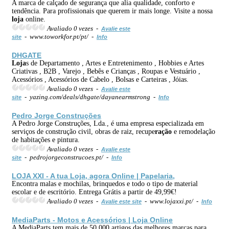
A marca de calçado de segurança que alia qualidade, conforto e
tendência. Para profissionais que querem ir mais longe. Visite a nossa
loja
online.
Avaliado 0 vezes -
Avalie este
- www.toworkfor.pt/pt/ -
site
Info
DHGATE
Loja
s de Departamento , Artes e Entretenimento , Hobbies e Artes
Criativas , B2B , Varejo , Bebês e Crianças , Roupas e Vestuário ,
Acessórios , Acessórios de Cabelo , Bolsas e Carteiras , Jóias.
Avaliado 0 vezes -
Avalie este
- yazing.com/deals/dhgate/dayanearmstrong -
site
Info
Pedro Jorge Construções
A Pedro Jorge Construções, Lda., é uma empresa especializada em
serviços de construção civil, obras de raiz, recupe
ração
e remodelação
de habitações e pintura.
Avaliado 0 vezes -
Avalie este
- pedrojorgeconstrucoes.pt/ -
site
Info
LOJA
XXI - A tua
Loja
, agora Online | Papelaria,
Encontra malas e mochilas, brinquedos e todo o tipo de material
escolar e de escritório. Entrega Grátis a partir de 49,99€!
Avaliado 0 vezes -
- www.lojaxxi.pt/ -
Avalie este site
Info
MediaParts - Motos e Acessórios |
Loja
Online
A MediaParts tem mais de 50.000 artigos das melhores marcas para