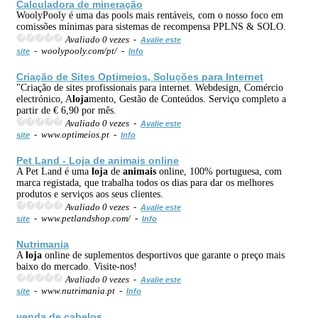
Calculadora de mine
ração
WoolyPooly é uma das pools mais rentáveis, com o nosso foco em
comissões mínimas para sistemas de recompensa PPLNS & SOLO.
Avaliado 0 vezes -
Avalie este
- woolypooly.com/pt/ -
site
Info
Criação de Sites Optimeios, Soluções para Internet
"Criação de sites profissionais para internet. Webdesign, Comércio
electrónico, A
loja
mento, Gestão de Conteúdos. Serviço completo a
partir de € 6,90 por mês.
Avaliado 0 vezes -
Avalie este
- www.optimeios.pt -
site
Info
Pet Land -
Loja
de
animais
online
A Pet Land é uma
loja
de
animais
online, 100% portuguesa, com
marca registada, que trabalha todos os dias para dar os melhores
produtos e serviços aos seus clientes.
Avaliado 0 vezes -
Avalie este
- www.petlandshop.com/ -
site
Info
Nutrimania
A
loja
online de suplementos desportivos que garante o preço mais
baixo do mercado. Visite-nos!
Avaliado 0 vezes -
Avalie este
- www.nutrimania.pt -
site
Info
venda de cabelos