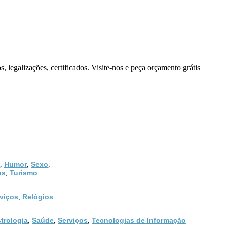
, legalizações, certificados. Visite-nos e peça orçamento grátis
Humor
Sexo
,
,
,
os
Turismo
,
viços
Relógios
,
trologia
Saúde
Serviços
Tecnologias de Informação
,
,
,