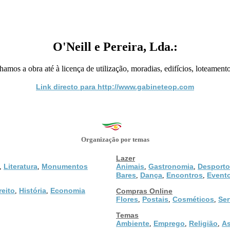
O'Neill e Pereira, Lda.:
os a obra até à licença de utilização, moradias, edifícios, loteamentos
Link directo para http://www.gabineteop.com
Organização por temas
Lazer
Literatura
Monumentos
Animais
Gastronomia
Desporto
,
,
,
,
Bares
Dança
Encontros
Event
,
,
,
reito
História
Economia
,
,
Compras Online
Flores
Postais
Cosméticos
Ser
,
,
,
Temas
Ambiente
Emprego
Religião
As
,
,
,