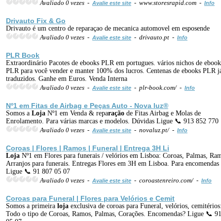
Avaliado 0 vezes -
- www.storesrapid.com -
Avalie este site
Info
Drivauto Fix & Go
Drivauto é um centro de reparaçao de mecanica automovel em esposende
Avaliado 0 vezes -
- drivauto.pt -
Avalie este site
Info
PLR Book
Extraordinário Pacotes de ebooks PLR em portugues. vários nichos de ebook
PLR para você vender e manter 100% dos lucros. Centenas de ebooks PLR j
traduzidos. Ganhe em Euros. Venda Interna
Avaliado 0 vezes -
- plr-book.com/ -
Avalie este site
Info
Nº1 em Fitas de Airbag e Peças Auto - Nova luz®
Somos a
Loja
Nº1 em Venda & repa
ração
de Fitas Airbag e Molas de
Enrolamento. Para várias marcas e modelos. Dúvidas Ligue 📞 913 852 770
Avaliado 0 vezes -
- novaluz.pt/ -
Avalie este site
Info
Coroas | Flores | Ramos | Funeral | Entrega 3H Li
Loja
Nº1 em Flores para funerais / velórios em Lisboa: Coroas, Palmas, Ra
Arranjos para funerais. Entregas Flores em 3H em Lisboa. Para encomendas
Ligue 📞 91 807 05 07
Avaliado 0 vezes -
- coroastenreiro.com/ -
Avalie este site
Info
Coroas para Funeral | Flores para Velórios e Cemit
Somos a primeira
loja
exclusiva de coroas para Funeral, velórios, cemitérios
Todo o tipo de Coroas, Ramos, Palmas, Corações. Encomendas? Ligue 📞 9