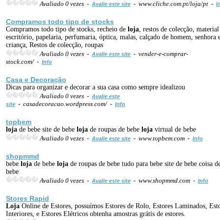
Avaliado 0 vezes -
- www.cliche.com.pt/loja/pt -
Avalie este site
I
Compramos todo tipo de stocks
Compramos todo tipo de stocks, recheio de
loja
, restos de colecção, material
escritório, papelaria, perfumaria, óptica, malas, calçado de homem, senhora 
criança, Restos de colecção, roupas
Avaliado 0 vezes -
- vender-e-comprar-
Avalie este site
stock.com/ -
Info
Casa e Deco
ração
Dicas para organizar e decorar a sua casa como sempre idealizou
Avaliado 0 vezes -
Avalie este
- casadecoracao.wordpress.com/ -
site
Info
topbem
loja
de bebe site de bebe
loja
de roupas de bebe
loja
virtual de bebe
Avaliado 0 vezes -
- www.topbem.com -
Avalie este site
Info
shopmmd
bebe
loja
de bebe
loja
de roupas de bebe tudo para bebe site de bebe coisa d
bebe
Avaliado 0 vezes -
- www.shopmmd.com -
Avalie este site
Info
Stores Rapid
Loja
Online de Estores, possuímos Estores de Rolo, Estores Laminados, Est
Interiores, e Estores Elétricos obtenha amostras grátis de estores.