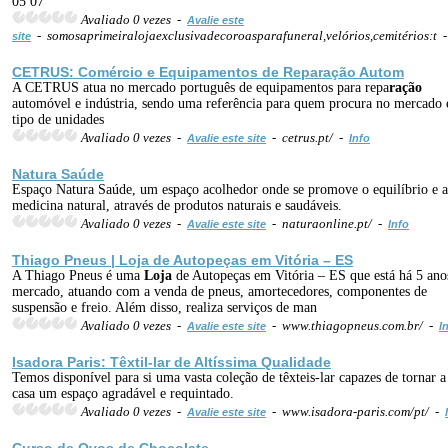
05 07
Avaliado 0 vezes -
Avalie este
- somosaprimeiralojaexclusivadecoroasparafuneral,velórios,cemitérios:t 
site
CETRUS: Comércio e Equipamentos de Repa
ração
Autom
A CETRUS atua no mercado português de equipamentos para repa
ração
automóvel e indústria, sendo uma referência para quem procura no mercado 
tipo de unidades
Avaliado 0 vezes -
- cetrus.pt/ -
Avalie este site
Info
Natura Saúde
Espaço Natura Saúde, um espaço acolhedor onde se promove o equilíbrio e a
medicina natural, através de produtos naturais e saudáveis.
Avaliado 0 vezes -
- naturaonline.pt/ -
Avalie este site
Info
Thiago Pneus |
Loja
de Autopeças em Vitória – ES
A Thiago Pneus é uma
Loja
de Autopeças em Vitória – ES que está há 5 ano
mercado, atuando com a venda de pneus, amortecedores, componentes de
suspensão e freio. Além disso, realiza serviços de man
Avaliado 0 vezes -
- www.thiagopneus.com.br/ -
Avalie este site
I
Isadora Paris: Têxtil-lar de Altíssima Qualidade
Temos disponível para si uma vasta coleção de têxteis-lar capazes de tornar a
casa um espaço agradável e requintado.
Avaliado 0 vezes -
- www.isadora-paris.com/pt/ -
Avalie este site
Curso de Ovos de Chocolate