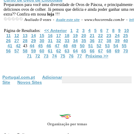
Preparamos para você uma diversidade de Ovos de Páscoa, e principalmente 
deliciosos ovos de colher. Já pensou que delícia e ainda poder ganhar uma re
extra?? Confira em nossa
loja
!!!
Avaliado 0 vezes -
- www.chocorenda.com.br -
Avalie este site
Inf
<< Anterior
1
2
3
4
5
6
7
8
9
10
Página de Resultados:
11
12
13
14
15
16
17
18
19
20
21
22
23
24
25
26
27
28
29
30
31
32
33
34
35
36
37
38
39
40
41
42
44
45
46
47
48
49
50
51
52
53
54
55
43
56
57
58
59
60
61
62
63
64
65
66
67
68
69
70
71
72
73
74
75
76
77
Próximo >>
Portugal.com.pt
Adicionar
Site
Novos Sites
Organização por temas