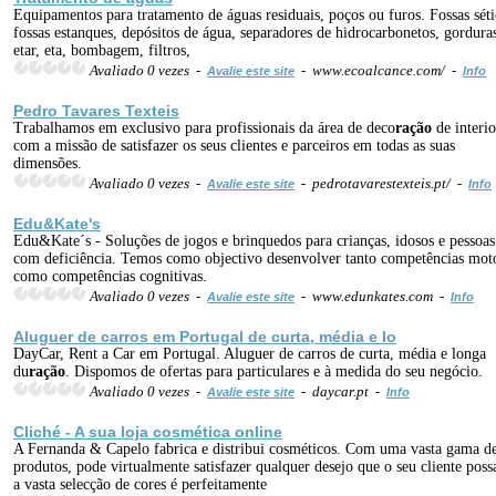
Equipamentos para tratamento de águas residuais, poços ou furos. Fossas séti
fossas estanques, depósitos de água, separadores de hidrocarbonetos, gordura
etar, eta, bombagem, filtros,
Avaliado 0 vezes -
- www.ecoalcance.com/ -
Avalie este site
Info
Pedro Tavares Texteis
Trabalhamos em exclusivo para profissionais da área de deco
ração
de interio
com a missão de satisfazer os seus clientes e parceiros em todas as suas
dimensões.
Avaliado 0 vezes -
- pedrotavarestexteis.pt/ -
Avalie este site
Info
Edu&Kate's
Edu&Kate´s - Soluções de jogos e brinquedos para crianças, idosos e pessoas
com deficiência. Temos como objectivo desenvolver tanto competências mot
como competências cognitivas.
Avaliado 0 vezes -
- www.edunkates.com -
Avalie este site
Info
Aluguer de carros em Portugal de curta, média e lo
DayCar, Rent a Car em Portugal. Aluguer de carros de curta, média e longa
du
ração
. Dispomos de ofertas para particulares e à medida do seu negócio.
Avaliado 0 vezes -
- daycar.pt -
Avalie este site
Info
Cliché - A sua
loja
cosmética online
A Fernanda & Capelo fabrica e distribui cosméticos. Com uma vasta gama d
produtos, pode virtualmente satisfazer qualquer desejo que o seu cliente possa
a vasta selecção de cores é perfeitamente