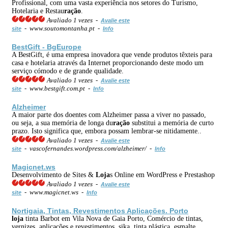
Profissional, com uma vasta experiência nos setores do Turismo,
Hotelaria e Restau
ração
.
Avaliado 1 vezes -
Avalie este
- www.soutomontanha.pt -
site
Info
BestGift - BgEurope
A BestGift, é uma empresa inovadora que vende produtos têxteis para
casa e hotelaria através da Internet proporcionando deste modo um
serviço cómodo e de grande qualidade.
Avaliado 1 vezes -
Avalie este
- www.bestgift.com.pt -
site
Info
Alzheimer
A maior parte dos doentes com Alzheimer passa a viver no passado,
ou seja, a sua memória de longa du
ração
substitui a memória de curto
prazo. Isto significa que, embora possam lembrar-se nitidamente..
Avaliado 1 vezes -
Avalie este
- vascofernandes.wordpress.com/alzheimer/ -
site
Info
Magicnet.ws
Desenvolvimento de Sites &
Loja
s Online em WordPress e Prestashop
Avaliado 1 vezes -
Avalie este
- www.magicnet.ws -
site
Info
Nortigaia, Tintas, Revestimentos Aplicações. Porto
loja
tinta Barbot em Vila Nova de Gaia Porto, Comércio de tintas,
vernizes, aplicações e revestimentos, sika, tinta plástica, esmalte,