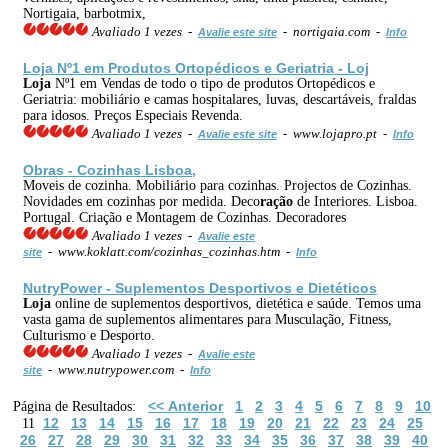
Nortigaia, barbotmix,
Avaliado 1 vezes -
- nortigaia.com -
Avalie este site
Info
Loja
Nº1 em Produtos Ortopédicos e Geriatria - Loj
Loja
Nº1 em Vendas de todo o tipo de produtos Ortopédicos e
Geriatria: mobiliário e camas hospitalares, luvas, descartáveis, fraldas
para idosos. Preços Especiais Revenda.
Avaliado 1 vezes -
- www.lojapro.pt -
Avalie este site
Info
Obras - Cozinhas Lisboa,
Moveis de cozinha. Mobiliário para cozinhas. Projectos de Cozinhas.
Novidades em cozinhas por medida. Deco
ração
de Interiores. Lisboa.
Portugal. Criação e Montagem de Cozinhas. Decoradores
Avaliado 1 vezes -
Avalie este
- www.koklatt.com/cozinhas_cozinhas.htm -
site
Info
NutryPower - Suplementos Desportivos e Dietéticos
Loja
online de suplementos desportivos, dietética e saúde. Temos uma
vasta gama de suplementos alimentares para Musculação, Fitness,
Culturismo e Desporto.
Avaliado 1 vezes -
Avalie este
- www.nutrypower.com -
site
Info
<< Anterior
1
2
3
4
5
6
7
8
9
10
Página de Resultados:
12
13
14
15
16
17
18
19
20
21
22
23
24
25
11
26
27
28
29
30
31
32
33
34
35
36
37
38
39
40