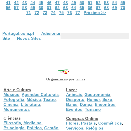
41
42
43
44
45
46
47
48
49
50
51
52
53
54
55
56
57
58
59
60
61
62
63
64
65
66
67
68
69
70
71
72
73
74
75
76
77
Próximo >>
Portugal.com.pt
Adicionar
Site
Novos Sites
Organização por temas
Arte e Cultura
Lazer
Museus
Agendas Culturais
Animais
Gastronomia
,
,
,
,
Fotografia
Música
Teatro
Desporto
Humor
Sexo
,
,
,
,
,
,
Cinema
Literatura
Bares
Dança
Encontros
,
,
,
,
,
Monumentos
Eventos
Turismo
,
Ciências
Compras Online
Filosofia
Medicina
,
,
Flores
Postais
Cosméticos
,
,
,
Psicologia
Política
Gestão
,
,
,
Serviços
Relógios
,