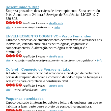
Desentupidora Braz
Empresa prestadora de serviços de desentupimento. Zona centro do
País. Atendimento 24 horas! Serviços de Excelência! LIGUE: 917
630 808.
Avaliado 1 vezes -
Avalie este
- www.desentupidorabraz.pt -
site
Info
ENVELHECIMENTO COGNITIVO - Vasco Fernandes
Durante o processo de envelhecimento ocorrem várias alterações nos
indivíduos, estando entre elas as neurológicas, cognitivas e
comportamentais. A alte
ração
neurológica mais vulgar é a
diminuição...
Avaliado 1 vezes -
Avalie este
- vascofernandes.wordpress.com/envelhecimento-cognitivo/ -
site
Info
Coferol - Comércio de Ferragens, Lda.
A Coferol tem como principal actividade a produção de perfis para
portas de roupeiro de correr e comércio de todo o tipo de ferragens e
acessórios para carpintaria e construção civil.
Avaliado 1 vezes -
Avalie este
- www.coferol.com -
site
Info
Pequenas eternidades
Espaço dedicado à inte
ração
, debate e leitura de qualquer um que se
habilitar a fazer parte desse projeto de perspectiva engenhosa.
Avaliado 1 vezes -
Avalie este