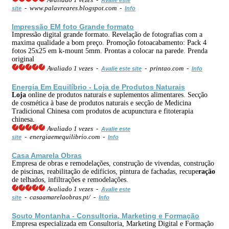
- www.palavreares.blogspot.com -
site
Info
Impressão EM foto Grande formato
Impressão digital grande formato. Revelação de fotografias com a
maxima qualidade a bom preço. Promoção fotoacabamento: Pack 4
fotos 25x25 em k-mount 5mm. Prontas a colocar na parede. Prenda
original
Avaliado 1 vezes -
- printao.com -
Avalie este site
Info
Energia Em Equilíbrio -
Loja
de Produtos Naturais
Loja
online de produtos naturais e suplementos alimentares. Secção
de cosmética à base de produtos naturais e secção de Medicina
Tradicional Chinesa com produtos de acupunctura e fitoterapia
chinesa.
Avaliado 1 vezes -
Avalie este
- energiaemequilibrio.com -
site
Info
Casa Amarela Obras
Empresa de obras e remodelações, construção de vivendas, construção
de piscinas, reabilitação de edifícios, pintura de fachadas, recupe
ração
de telhados, infiltrações e remodelações.
Avaliado 1 vezes -
Avalie este
- casaamarelaobras.pt/ -
site
Info
Souto Montanha - Consultoria, Marketing e Formação
Empresa especializada em Consultoria, Marketing Digital e Formação