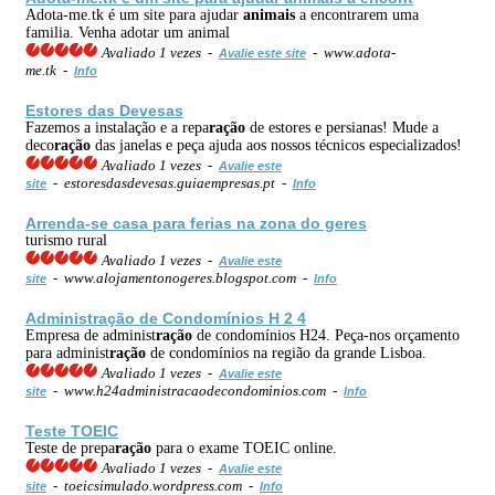
Adota-me.tk é um site para ajudar
animais
a encontrarem uma
familia. Venha adotar um animal
Avaliado 1 vezes -
- www.adota-
Avalie este site
me.tk -
Info
Estores das Devesas
Fazemos a instalação e a repa
ração
de estores e persianas! Mude a
deco
ração
das janelas e peça ajuda aos nossos técnicos especializados!
Avaliado 1 vezes -
Avalie este
- estoresdasdevesas.guiaempresas.pt -
site
Info
Arrenda-se casa para ferias na zona do geres
turismo rural
Avaliado 1 vezes -
Avalie este
- www.alojamentonogeres.blogspot.com -
site
Info
Administ
ração
de Condomínios H 2 4
Empresa de administ
ração
de condomínios H24. Peça-nos orçamento
para administ
ração
de condomínios na região da grande Lisboa.
Avaliado 1 vezes -
Avalie este
- www.h24administracaodecondominios.com -
site
Info
Teste TOEIC
Teste de prepa
ração
para o exame TOEIC online.
Avaliado 1 vezes -
Avalie este
- toeicsimulado.wordpress.com -
site
Info