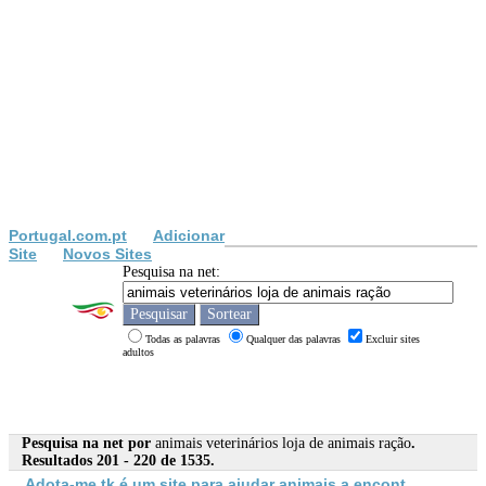
Portugal.com.pt
Adicionar
Site
Novos Sites
Pesquisa na net:
Todas as palavras
Qualquer das palavras
Excluir sites
adultos
Pesquisa na net por
animais veterinários loja de animais ração
.
Resultados 201 - 220 de 1535.
Adota-me.tk é um site para ajudar
animais
a encont