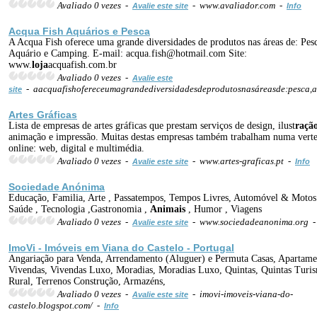
Avaliado 0 vezes -
- www.avaliador.com -
Avalie este site
Info
Acqua Fish Aquários e Pesca
A Acqua Fish oferece uma grande diversidades de produtos nas áreas de: Pes
Aquário e Camping. E-mail: acqua.fish@hotmail.com Site:
www.
loja
acquafish.com.br
Avaliado 0 vezes -
Avalie este
- aacquafishofereceumagrandediversidadesdeprodutosnasáreasde:pesca,
site
Artes Gráficas
Lista de empresas de artes gráficas que prestam serviços de design, ilust
raçã
animação e impressão. Muitas destas empresas também trabalham numa verte
online: web, digital e multimédia.
Avaliado 0 vezes -
- www.artes-graficas.pt -
Avalie este site
Info
Sociedade Anónima
Educação, Familia, Arte , Passatempos, Tempos Livres, Automóvel & Motos
Saúde , Tecnologia ,Gastronomia ,
Animais
, Humor , Viagens
Avaliado 0 vezes -
- www.sociedadeanonima.org 
Avalie este site
ImoVi - Imóveis em Viana do Castelo - Portugal
Angariação para Venda, Arrendamento (Aluguer) e Permuta Casas, Apartame
Vivendas, Vivendas Luxo, Moradias, Moradias Luxo, Quintas, Quintas Turi
Rural, Terrenos Construção, Armazéns,
Avaliado 0 vezes -
- imovi-imoveis-viana-do-
Avalie este site
castelo.blogspot.com/ -
Info