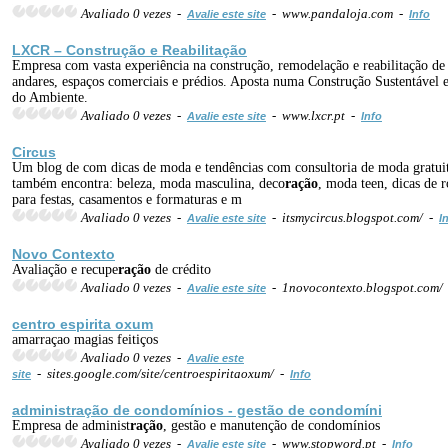
Avaliado 0 vezes -
- www.pandaloja.com -
Avalie este site
Info
LXCR – Construção e Reabilitação
Empresa com vasta experiência na construção, remodelação e reabilitação de
andares, espaços comerciais e prédios. Aposta numa Construção Sustentável
do Ambiente.
Avaliado 0 vezes -
- www.lxcr.pt -
Avalie este site
Info
Circus
Um blog de com dicas de moda e tendências com consultoria de moda gratui
também encontra: beleza, moda masculina, deco
ração
, moda teen, dicas de 
para festas, casamentos e formaturas e m
Avaliado 0 vezes -
- itsmycircus.blogspot.com/ -
Avalie este site
I
Novo Contexto
Avaliação e recupe
ração
de crédito
Avaliado 0 vezes -
- 1novocontexto.blogspot.com/
Avalie este site
centro espirita oxum
amarraçao magias feitiços
Avaliado 0 vezes -
Avalie este
- sites.google.com/site/centroespiritaoxum/ -
site
Info
administ
ração
de condomínios - gestão de condomíni
Empresa de administ
ração
, gestão e manutenção de condomínios
Avaliado 0 vezes -
- www.stopword.pt -
Avalie este site
Info