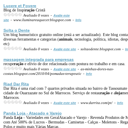
Lucere et Fovere
Blog de Inspi
ração
Cristã
Avaliado 0 vezes -
Avalie este
- www.iluminareaquecer.blogspot.com -
site
Info
Solta o Dente
Um blog humurístico gratuito online (está a ser actualizado). Este blog cont
diversas ferramentas e categorias (
animais
, tecnologia, política, idiotas, desp
etc)
Avaliado 0 vezes -
- soltaodente.blogspot.com -
Avalie este site
I
massagem integrada para empresas
recupe
ração
e elívio de dor relacionada com postura no trabalho e em casa.
Avaliado 0 vezes -
- as-minhas-dores-nas-
Avalie este site
costas.blogspot.com/2010/04/pomadas-terapeutic -
Info
Riad Dar Rita
Dar Rita é uma riad com 7 quartos privados situada no bairro de Tassoumate
cidade de Ouarzazate no Sul de Marrocos. Serviço de restau
ração
e a
loja
men
Marrocos.
Avaliado 0 vezes -
- www.darrita.com/pt/ -
Avalie este site
Info
Panda
Loja
- Atacado e Varejo
Panda
Loja
- Variedades em GeralAtacado e Varejo - Revenda Produtos de 
com Até 500% de Lucros - Bermudas - Camisetas - Calças - Moletons - Rega
Polos e muito mais Várias Marcas .