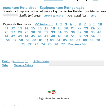
pamentos Hoteleiros - Equipamentos Refrige
ração
-
Sternblu - Empresa de Tecnologias e Equipamentos Hoteleiros e Alimentares
Avaliado 0 vezes -
- www.sternblu.pt -
Avalie este site
Info
<< Anterior
1
2
3
4
5
6
7
8
9
10
Página de Resultados:
11
12
13
14
15
16
17
18
19
20
21
22
23
24
25
26
27
28
29
30
31
32
33
34
35
36
37
38
39
40
41
42
43
44
45
46
47
48
49
50
51
52
53
54
55
56
57
58
59
60
61
63
64
65
66
67
68
69
70
62
71
72
73
74
75
76
77
Próximo >>
Portugal.com.pt
Adicionar
Site
Novos Sites
Organização por temas