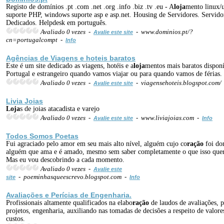
Registo de domínios .pt .com .net .org .info .biz .tv .eu - A
loja
mento linux/
suporte PHP, windows suporte asp e asp.net. Housing de Servidores. Servido
Dedicados. Helpdesk em português.
Avaliado 0 vezes -
- www.dominios.pt/?
Avalie este site
cn=portugalcompt -
Info
Agências de Viagens e hoteis baratos
Este é um site dedicado as viagens, hotéis e a
loja
mentos mais baratos dispon
Portugal e estrangeiro quando vamos viajar ou para quando vamos de férias.
Avaliado 0 vezes -
- viagensehoteis.blogspot.com/
Avalie este site
Livia Joias
Loja
s de joias atacadista e varejo
Avaliado 0 vezes -
- www.liviajoias.com -
Avalie este site
Info
Todos Somos Poetas
Fui agraciado pelo amor em seu mais alto nível, alguém cujo co
ração
foi do
alguém que ama e é amado, mesmo sem saber completamente o que isso quer
Mas eu vou descobrindo a cada momento.
Avaliado 0 vezes -
Avalie este
- poeminhasqueescrevo.blogspot.com -
site
Info
Avaliações e Perícias de Engenharia.
Profissionais altamente qualificados na elabo
ração
de laudos de avaliações, p
projetos, engenharia, auxiliando nas tomadas de decisões a respeito de valore
custos.