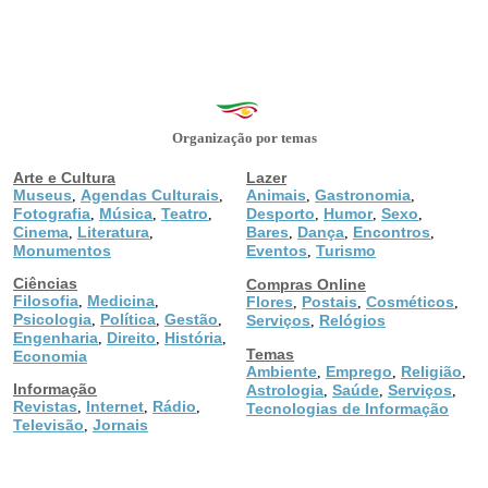
Organização por temas
Arte e Cultura
Lazer
Museus
Agendas Culturais
Animais
Gastronomia
,
,
,
,
Fotografia
Música
Teatro
Desporto
Humor
Sexo
,
,
,
,
,
,
Cinema
Literatura
Bares
Dança
Encontros
,
,
,
,
,
Monumentos
Eventos
Turismo
,
Ciências
Compras Online
Filosofia
Medicina
,
,
Flores
Postais
Cosméticos
,
,
,
Psicologia
Política
Gestão
,
,
,
Serviços
Relógios
,
Engenharia
Direito
História
,
,
,
Temas
Economia
Ambiente
Emprego
Religião
,
,
,
Informação
Astrologia
Saúde
Serviços
,
,
,
Revistas
Internet
Rádio
,
,
,
Tecnologias de Informação
Televisão
Jornais
,