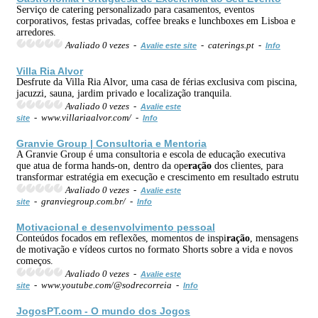
Serviço de catering personalizado para casamentos, eventos
corporativos, festas privadas, coffee breaks e lunchboxes em Lisboa e
arredores.
Avaliado 0 vezes -
- caterings.pt -
Avalie este site
Info
Villa Ria Alvor
Desfrute da Villa Ria Alvor, uma casa de férias exclusiva com piscina,
jacuzzi, sauna, jardim privado e localização tranquila.
Avaliado 0 vezes -
Avalie este
- www.villariaalvor.com/ -
site
Info
Granvie Group | Consultoria e Mentoria
A Granvie Group é uma consultoria e escola de educação executiva
que atua de forma hands-on, dentro da ope
ração
dos clientes, para
transformar estratégia em execução e crescimento em resultado estrutu
Avaliado 0 vezes -
Avalie este
- granviegroup.com.br/ -
site
Info
Motivacional e desenvolvimento pessoal
Conteúdos focados em reflexões, momentos de inspi
ração
, mensagens
de motivação e vídeos curtos no formato Shorts sobre a vida e novos
começos.
Avaliado 0 vezes -
Avalie este
- www.youtube.com/@sodrecorreia -
site
Info
JogosPT.com - O mundo dos Jogos