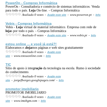
PowerOn - Compras Informática
PowerOn - Consultadoria e comércio de sistemas informáticos. Venda
para todo o país.
Loja
On-line. - Compras Informática
Avaliado 0 vezes -
- www.poweron.pt -
Avalie este site
Info
Vobis - Compras Informática
Vobis -
Loja
virtual de material informático. Empresa com rede de
loja
s por todo o país. - Compras Informática
Avaliado 0 vezes -
- www.vobis.pt -
Avalie este site
Info
estou online ... e você já está?!
Elaboramos e a
loja
mos páginas e web sites gratuitamente
Avaliado 0 vezes -
Avalie este
- www.estouonline.com -
site
Info
TIC
Sítio de apoio à integ
ração
da tecnologia na escola. Rumo à sociedade
do conhecimento.
Avaliado 0 vezes -
Avalie este
- jorgefborges.googlepages.com/ -
site
Info
promotor imobiliario
PROMOTOR IMOBILIARIO
Avaliado 0 vezes -
Avalie este
- www.imobgm.com -
site
Info