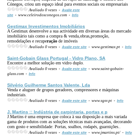
Cónegos, criou um espaço ideal para eventos sociais ou empresariais
Avaliado 0 vezes -
Avalie este
- www.celeirodosconegos.com -
site
Info
Gestimax Investimentos Imobiliários
A Gestimax desenvolve a sua actividade em diversas áreas do mercado
imobiliário tais como a compra & venda,obras,promoção,
remodelações e recupe
ração
de imóveis
Avaliado 0 vezes -
- www.gestimax.pt -
Avalie este site
Info
Saint-Gobain Glass Portugal - Vidro Plano, SA
Encontre a melhor solução em vidro duplo.
Avaliado 0 vezes -
- www.saint-gobain-
Avalie este site
glass.com -
Info
Silvério Guilherme Santos Valente, Lda
Venda e aluguer de grupos geradores, compressores e máquinas
industriais.
Avaliado 0 vezes -
- www.sgsv.pt -
Avalie este site
Info
J. Martins :: Indústria de carpintaria, portas e p
J.Martins é uma empresa que coloca à sua disposição a mais variada
gama de produtos com as soluções técnicas mais avançadas, decorando
com gosto e sensibilidade: Portas, soalhos, rodapés, guarnições..
Avaliado 0 vezes -
- www.jmartins.pt/ -
Avalie este site
Info