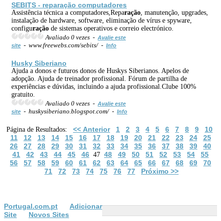
SEBITS - repa
ração
computadores
Assistência técnica a computadores,Repa
ração
, manutenção, upgrades,
instalação de hardware, software, eliminação de vírus e spyware,
configu
ração
de sistemas operativos e correio electrónico.
Avaliado 0 vezes -
Avalie este
- www.freewebs.com/sebits/ -
site
Info
Husky Siberiano
Ajuda a donos e futuros donos de Huskys Siberianos. Apelos de
adopção. Ajuda de treinador profissional. Fórum de partilha de
experiências e dúvidas, incluindo a ajuda profissional.Clube 100%
gratuito.
Avaliado 0 vezes -
Avalie este
- huskysiberiano.blogspot.com/ -
site
Info
<< Anterior
1
2
3
4
5
6
7
8
9
10
Página de Resultados:
11
12
13
14
15
16
17
18
19
20
21
22
23
24
25
26
27
28
29
30
31
32
33
34
35
36
37
38
39
40
41
42
43
44
45
46
48
49
50
51
52
53
54
55
47
56
57
58
59
60
61
62
63
64
65
66
67
68
69
70
71
72
73
74
75
76
77
Próximo >>
Portugal.com.pt
Adicionar
Site
Novos Sites