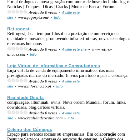
Portal de Jogos da nova ge
ração
com motor de busca incluído. Jogos |
Notícias | Truques | Dicas | Cracks | Motor de Busca | Fórum
Avaliado 0 vezes -
Avalie este
- www.jogospt.com/ -
site
Info
Retirogest
Retirogest, Lda. tem por filosofia a prestação de um serviço de
qualidade e inovador, promovendo infra-estruturas, novas tecnologias
e recursos humanos.
Avaliado 0 vezes -
- www.retiro-
Avalie este site
ancas.com -
Info
Loja
Virtual de Informática e Computadores
Loja
virtula de venda de equipamento informático, das mais
prestigiadas marcas do mercado. Envios para todo o pais a cobrança.
Avaliado 0 vezes -
Avalie este
- www.inforena.co.pt -
site
Info
Realidade Oculta
conspi
ração
, illuminati, ovnis, Nova ordem Mundial, forum, links,
downloads, blog,cartoes virtuais,
Avaliado 0 vezes -
Avalie este
- www.realidadeoculta.com -
site
Info
Celeiro dos Cónegos
Espaço para eventos sociais ou empresariais. Em colabo
ração
com
Requinte Serviços, empresa de serviços de catering, o Celeiro dos