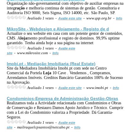
Organização não-governamental com objetivo de auxiliar empresas na
integ
ração
e melhoria continua de sistemas de gestão. Consultoria e
Auditoria ISO 9000, Seis Sigma, ISO 14000, etc. São Paulo, SP.
Avaliado 1 vezes -
- www.qsp.org.br -
Avalie este site
Info
MikroSite - Webdesign e A
loja
mento - Registo de d
Actualize o seu website em casa com um potente gestor de conteúdos,
CMS. A
loja
mento profissional e registo de domínos. 99,9% uptime
garantido. Tenha ainda hoje a sua página na internet
Avaliado 1 vezes -
Avalie este
- www.mikrosite.com -
site
Info
Imobi.pt - Mediação Imobiliaria (Real Estate)
Site da Mediadora Imobiliária Imobi.pt com sede no Centro
Comercial da Portela
Loja
10 Cave . Vendemos , Compramos,
Arrendamos Imóveis. Creditos Bancário Garantidos 100% de Sucesso
na Aprovação.
Avaliado 1 vezes -
- www.imobi.pt -
Avalie este site
Info
Condominios-Empresa de Administ
ração
Gestão-Obras
Realizamos toda a Actividade relacionada com Condominios e Obras
de Conservação e Restauro.Damos Apoio Juridico e Técnico. Cumprir
com a Lei do Condominio valoriza a Propriedade. Dá Garantia-
Seguros.
Avaliado 1 vezes -
Avalie este
- mailraquelcpsantos@netcabo.pt -
site
Info