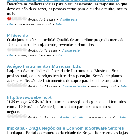
Descubra as melhores ideias para o seu casamento, as respostas ao que
deve ou não deve fazer, as pessoas certas para o ajudar e muito, muito
mais…
Avaliado 1 vezes -
Avalie este
- onossocasamento.pt -
site
Info
PTServidor
O a
loja
mento à sua medida! Qualidade ao melhor preço do mercado.
Temos planos de a
loja
mento, revendas e domínios!
Avaliado 41 vezes -
Avalie este
- www.ptservidor.com -
site
Info
Adágio Instrumentos Musicais, Lda
Loja
em Aveiro dedicada à venda de Instrumentos Musicais, Som
profissional, com serviços técnicos de repa
ração
. Secção de pianos
acústicos. Secção de Instrumentos de sopro para banda e orquestra.
Avaliado 29 vezes -
- www.adagio.pt -
Avalie este site
Info
http://www.webvila.pt
1GB espaço 40GB tráfico linux php mysql perl cgi cpanel. Dominios
com a 10 Eur/ano. Webdesign orientado para o sucesso do seu
negócio.
Avaliado 9 vezes -
- www.webvila.pt -
Avalie este site
Info
Imokapa - Braga Negócios e Economia;Software Setores
Imokapa - Portal do comércio da cidade de Braga. Representa as
loja
s