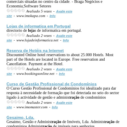
comerciais situadas no centro da cidade. - Braga Negócios e
Economia;Software Setores
Avaliado 5 vezes -
Avalie este
- www.imokapa.com -
site
Info
Loja
s de informatica em Portugal
directorio de
loja
s de informatica em portugal.
Avaliado 2 vezes -
Avalie este
- www.lojadeinformatica.net -
site
Info
Reserva de Hotéis na Internet
Discounted Online hotel reservations to about 25.000 Hotels. Most
part of the Hotels are located in Europe. Free reservation and
Cancellation. Payment at the Hotel.
Avaliado 2 vezes -
Avalie este
- www.bookingsonline.net -
site
Info
Curso de Gestão Profissional de Condomínios
O Curso Gestão Profissional de Condomínios foi idealizado para dar
resposta à necessidade de formação que foi detectada no seio do sector
ligado à actividade de gestão e administ
ração
de condomínios
Avaliado 2 vezes -
Avalie este
- www.imomaster.com -
site
Info
Gesaimo, Lda.
Gesaimo, Gestão e Administ
ração
de Imóveis, Lda. Administ
ração
de
condomínios Administ
ração
de imóveis para senhorios