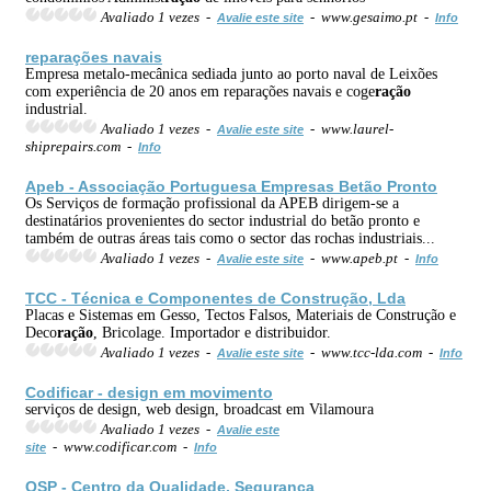
Avaliado 1 vezes -
- www.gesaimo.pt -
Avalie este site
Info
reparações navais
Empresa metalo-mecânica sediada junto ao porto naval de Leixões
com experiência de 20 anos em reparações navais e coge
ração
industrial.
Avaliado 1 vezes -
- www.laurel-
Avalie este site
shiprepairs.com -
Info
Apeb - Associação Portuguesa Empresas Betão Pronto
Os Serviços de formação profissional da APEB dirigem-se a
destinatários provenientes do sector industrial do betão pronto e
também de outras áreas tais como o sector das rochas industriais...
Avaliado 1 vezes -
- www.apeb.pt -
Avalie este site
Info
TCC - Técnica e Componentes de Construção, Lda
Placas e Sistemas em Gesso, Tectos Falsos, Materiais de Construção e
Deco
ração
, Bricolage. Importador e distribuidor.
Avaliado 1 vezes -
- www.tcc-lda.com -
Avalie este site
Info
Codificar - design em movimento
serviços de design, web design, broadcast em Vilamoura
Avaliado 1 vezes -
Avalie este
- www.codificar.com -
site
Info
QSP - Centro da Qualidade, Segurança