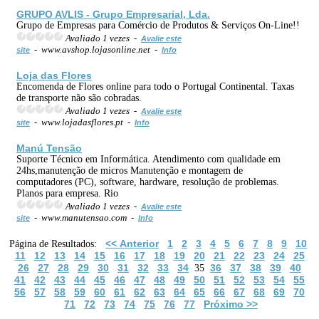
GRUPO AVLIS - Grupo Empresarial, Lda.
Grupo de Empresas para Comércio de Produtos & Serviços On-Line!!
Avaliado 1 vezes -
Avalie este
- www.avshop.lojasonline.net -
site
Info
Loja
das Flores
Encomenda de Flores online para todo o Portugal Continental. Taxas
de transporte não são cobradas.
Avaliado 1 vezes -
Avalie este
- www.lojadasflores.pt -
site
Info
Manú Tensão
Suporte Técnico em Informática. Atendimento com qualidade em
24hs,manutenção de micros Manutenção e montagem de
computadores (PC), software, hardware, resolução de problemas.
Planos para empresa. Rio
Avaliado 1 vezes -
Avalie este
- www.manutensao.com -
site
Info
<< Anterior
1
2
3
4
5
6
7
8
9
10
Página de Resultados:
11
12
13
14
15
16
17
18
19
20
21
22
23
24
25
26
27
28
29
30
31
32
33
34
36
37
38
39
40
35
41
42
43
44
45
46
47
48
49
50
51
52
53
54
55
56
57
58
59
60
61
62
63
64
65
66
67
68
69
70
71
72
73
74
75
76
77
Próximo >>