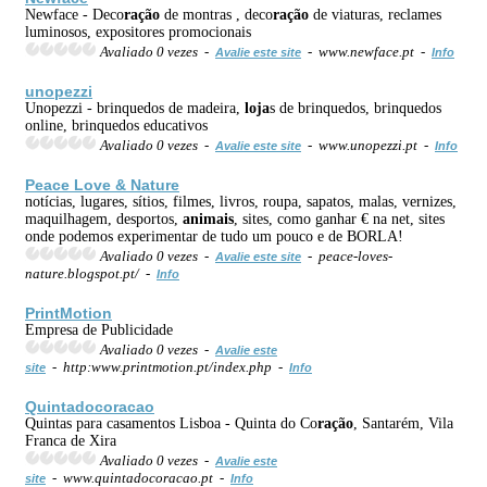
Newface - Deco
ração
de montras , deco
ração
de viaturas, reclames
luminosos, expositores promocionais
Avaliado 0 vezes -
- www.newface.pt -
Avalie este site
Info
unopezzi
Unopezzi - brinquedos de madeira,
loja
s de brinquedos, brinquedos
online, brinquedos educativos
Avaliado 0 vezes -
- www.unopezzi.pt -
Avalie este site
Info
Peace Love & Nature
notícias, lugares, sítios, filmes, livros, roupa, sapatos, malas, vernizes,
maquilhagem, desportos,
animais
, sites, como ganhar € na net, sites
onde podemos experimentar de tudo um pouco e de BORLA!
Avaliado 0 vezes -
- peace-loves-
Avalie este site
nature.blogspot.pt/ -
Info
PrintMotion
Empresa de Publicidade
Avaliado 0 vezes -
Avalie este
- http:www.printmotion.pt/index.php -
site
Info
Quintadocoracao
Quintas para casamentos Lisboa - Quinta do Co
ração
, Santarém, Vila
Franca de Xira
Avaliado 0 vezes -
Avalie este
- www.quintadocoracao.pt -
site
Info