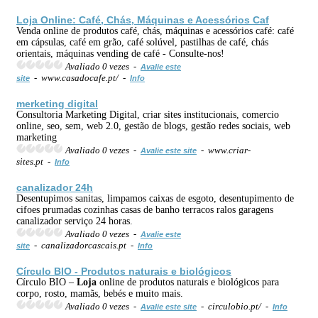
Loja
Online: Café, Chás, Máquinas e Acessórios Caf
Venda online de produtos café, chás, máquinas e acessórios café: café
em cápsulas, café em grão, café solúvel, pastilhas de café, chás
orientais, máquinas vending de café - Consulte-nos!
Avaliado 0 vezes -
Avalie este
- www.casadocafe.pt/ -
site
Info
merketing digital
Consultoria Marketing Digital, criar sites institucionais, comercio
online, seo, sem, web 2.0, gestão de blogs, gestão redes sociais, web
marketing
Avaliado 0 vezes -
- www.criar-
Avalie este site
sites.pt -
Info
canalizador 24h
Desentupimos sanitas, limpamos caixas de esgoto, desentupimento de
cifoes prumadas cozinhas casas de banho terracos ralos garagens
canalizador serviço 24 horas.
Avaliado 0 vezes -
Avalie este
- canalizadorcascais.pt -
site
Info
Círculo BIO - Produtos naturais e biológicos
Círculo BIO –
Loja
online de produtos naturais e biológicos para
corpo, rosto, mamãs, bebés e muito mais.
Avaliado 0 vezes -
- circulobio.pt/ -
Avalie este site
Info