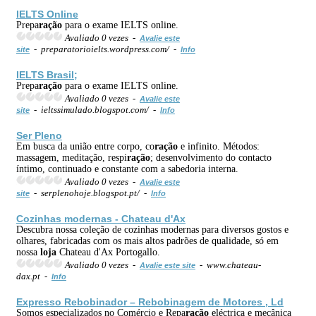
IELTS Online
Prepa
ração
para o exame IELTS online.
Avaliado 0 vezes -
Avalie este
- preparatorioielts.wordpress.com/ -
site
Info
IELTS Brasil;
Prepa
ração
para o exame IELTS online.
Avaliado 0 vezes -
Avalie este
- ieltssimulado.blogspot.com/ -
site
Info
Ser Pleno
Em busca da união entre corpo, co
ração
e infinito. Métodos:
massagem, meditação, respi
ração
; desenvolvimento do contacto
íntimo, continuado e constante com a sabedoria interna.
Avaliado 0 vezes -
Avalie este
- serplenohoje.blogspot.pt/ -
site
Info
Cozinhas modernas - Chateau d'Ax
Descubra nossa coleção de cozinhas modernas para diversos gostos e
olhares, fabricadas com os mais altos padrões de qualidade, só em
nossa
loja
Chateau d'Ax Portogallo.
Avaliado 0 vezes -
- www.chateau-
Avalie este site
dax.pt -
Info
Expresso Rebobinador – Rebobinagem de Motores , Ld
Somos especializados no Comércio e Repa
ração
eléctrica e mecânica