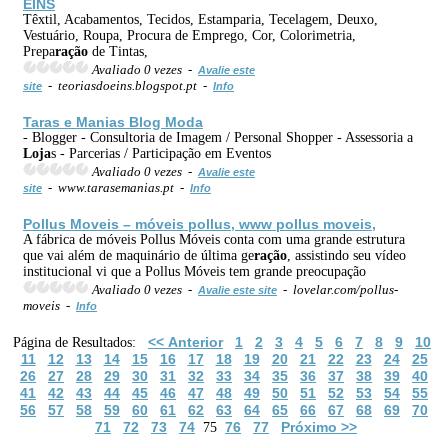
EINS
Têxtil, Acabamentos, Tecidos, Estamparia, Tecelagem, Deuxo,
Vestuário, Roupa, Procura de Emprego, Cor, Colorimetria,
Prepa
ração
de Tintas,
Avaliado 0 vezes -
Avalie este
- teoriasdoeins.blogspot.pt -
site
Info
Taras e Manias Blog Moda
- Blogger - Consultoria de Imagem / Personal Shopper - Assessoria a
Loja
s - Parcerias / Participação em Eventos
Avaliado 0 vezes -
Avalie este
- www.tarasemanias.pt -
site
Info
Pollus Moveis – móveis pollus, www pollus moveis,
A fábrica de móveis Pollus Móveis conta com uma grande estrutura
que vai além de maquinário de última ge
ração
, assistindo seu vídeo
institucional vi que a Pollus Móveis tem grande preocupação
Avaliado 0 vezes -
- lovelar.com/pollus-
Avalie este site
moveis -
Info
<< Anterior
1
2
3
4
5
6
7
8
9
10
Página de Resultados:
11
12
13
14
15
16
17
18
19
20
21
22
23
24
25
26
27
28
29
30
31
32
33
34
35
36
37
38
39
40
41
42
43
44
45
46
47
48
49
50
51
52
53
54
55
56
57
58
59
60
61
62
63
64
65
66
67
68
69
70
71
72
73
74
76
77
Próximo >>
75