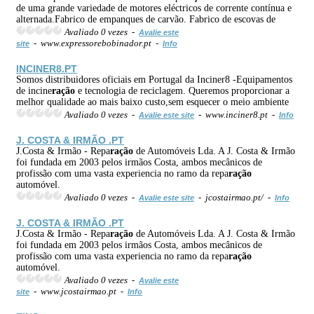
de uma grande variedade de motores eléctricos de corrente contínua e
alternada.Fabrico de empanques de carvão. Fabrico de escovas de
Avaliado 0 vezes -
Avalie este
- www.expressorebobinador.pt -
site
Info
INCINER8.PT
Somos distribuidores oficiais em Portugal da Inciner8 -Equipamentos
de incine
ração
e tecnologia de reciclagem. Queremos proporcionar a
melhor qualidade ao mais baixo custo,sem esquecer o meio ambiente
Avaliado 0 vezes -
- www.inciner8.pt -
Avalie este site
Info
J. COSTA & IRMÃO .PT
J.Costa & Irmão - Repa
ração
de Automóveis Lda. A J. Costa & Irmão
foi fundada em 2003 pelos irmãos Costa, ambos mecânicos de
profissão com uma vasta experiencia no ramo da repa
ração
automóvel.
Avaliado 0 vezes -
- jcostairmao.pt/ -
Avalie este site
Info
J. COSTA & IRMÃO .PT
J.Costa & Irmão - Repa
ração
de Automóveis Lda. A J. Costa & Irmão
foi fundada em 2003 pelos irmãos Costa, ambos mecânicos de
profissão com uma vasta experiencia no ramo da repa
ração
automóvel.
Avaliado 0 vezes -
Avalie este
- www.jcostairmao.pt -
site
Info